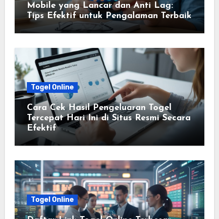
Mobile yang Lancar dan Anti Lag:
Tips Efektif untuk Pengalaman Terbaik
Togel Online
Cara Cek Hasil Pengeluaran Togel
Tercepat Hari Ini di Situs Resmi Secara
Efektif
Togel Online