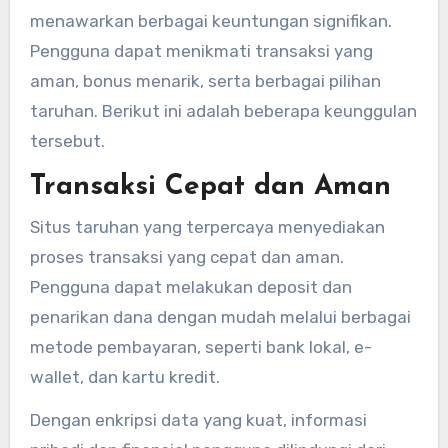
menawarkan berbagai keuntungan signifikan.
Pengguna dapat menikmati transaksi yang
aman, bonus menarik, serta berbagai pilihan
taruhan. Berikut ini adalah beberapa keunggulan
tersebut.
Transaksi Cepat dan Aman
Situs taruhan yang terpercaya menyediakan
proses transaksi yang cepat dan aman.
Pengguna dapat melakukan deposit dan
penarikan dana dengan mudah melalui berbagai
metode pembayaran, seperti bank lokal, e-
wallet, dan kartu kredit.
Dengan enkripsi data yang kuat, informasi