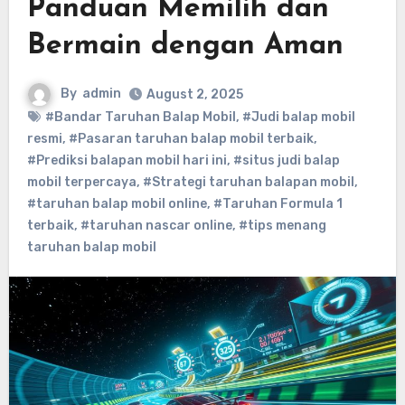
Panduan Memilih dan
Bermain dengan Aman
By
admin
August 2, 2025
#Bandar Taruhan Balap Mobil
,
#Judi balap mobil
resmi
,
#Pasaran taruhan balap mobil terbaik
,
#Prediksi balapan mobil hari ini
,
#situs judi balap
mobil terpercaya
,
#Strategi taruhan balapan mobil
,
#taruhan balap mobil online
,
#Taruhan Formula 1
terbaik
,
#taruhan nascar online
,
#tips menang
taruhan balap mobil