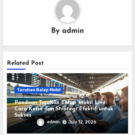
By
admin
Related Post
Taruhan Balap Mobil
Panduan Taruhan Balap Mobil Live:
Cara Kerja dan Strategi Efektif untuk
Sukses
admin
July 12, 2026