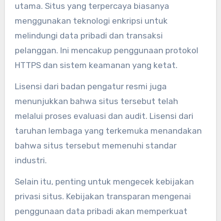
utama. Situs yang terpercaya biasanya
menggunakan teknologi enkripsi untuk
melindungi data pribadi dan transaksi
pelanggan. Ini mencakup penggunaan protokol
HTTPS dan sistem keamanan yang ketat.
Lisensi dari badan pengatur resmi juga
menunjukkan bahwa situs tersebut telah
melalui proses evaluasi dan audit. Lisensi dari
taruhan lembaga yang terkemuka menandakan
bahwa situs tersebut memenuhi standar
industri.
Selain itu, penting untuk mengecek kebijakan
privasi situs. Kebijakan transparan mengenai
penggunaan data pribadi akan memperkuat