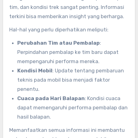
tim, dan kondisi trek sangat penting. Informasi
terkini bisa memberikan insight yang berharga.
Hal-hal yang perlu diperhatikan meliputi:
Perubahan Tim atau Pembalap
:
Perpindahan pembalap ke tim baru dapat
mempengaruhi performa mereka.
Kondisi Mobil
: Update tentang pembaruan
teknis pada mobil bisa menjadi faktor
penentu.
Cuaca pada Hari Balapan
: Kondisi cuaca
dapat memengaruhi performa pembalap dan
hasil balapan.
Memanfaatkan semua informasi ini membantu