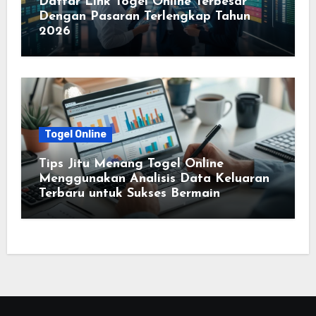
Daftar Link Togel Online Terbesar
Dengan Pasaran Terlengkap Tahun
2026
Togel Online
Tips Jitu Menang Togel Online
Menggunakan Analisis Data Keluaran
Terbaru untuk Sukses Bermain