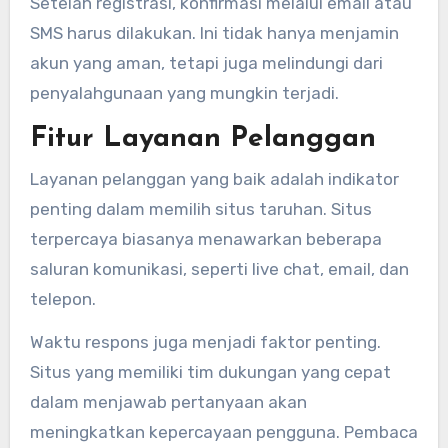
Setelah registrasi, konfirmasi melalui email atau
SMS harus dilakukan. Ini tidak hanya menjamin
akun yang aman, tetapi juga melindungi dari
penyalahgunaan yang mungkin terjadi.
Fitur Layanan Pelanggan
Layanan pelanggan yang baik adalah indikator
penting dalam memilih situs taruhan. Situs
terpercaya biasanya menawarkan beberapa
saluran komunikasi, seperti live chat, email, dan
telepon.
Waktu respons juga menjadi faktor penting.
Situs yang memiliki tim dukungan yang cepat
dalam menjawab pertanyaan akan
meningkatkan kepercayaan pengguna. Pembaca