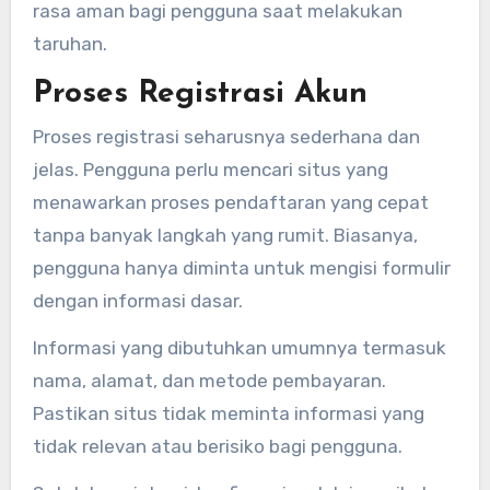
rasa aman bagi pengguna saat melakukan
taruhan.
Proses Registrasi Akun
Proses registrasi seharusnya sederhana dan
jelas. Pengguna perlu mencari situs yang
menawarkan proses pendaftaran yang cepat
tanpa banyak langkah yang rumit. Biasanya,
pengguna hanya diminta untuk mengisi formulir
dengan informasi dasar.
Informasi yang dibutuhkan umumnya termasuk
nama, alamat, dan metode pembayaran.
Pastikan situs tidak meminta informasi yang
tidak relevan atau berisiko bagi pengguna.