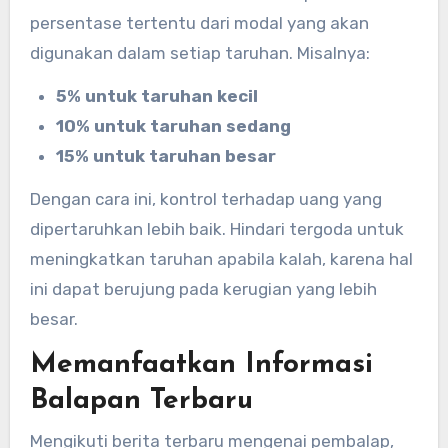
persentase tertentu dari modal yang akan
digunakan dalam setiap taruhan. Misalnya:
5% untuk taruhan kecil
10% untuk taruhan sedang
15% untuk taruhan besar
Dengan cara ini, kontrol terhadap uang yang
dipertaruhkan lebih baik. Hindari tergoda untuk
meningkatkan taruhan apabila kalah, karena hal
ini dapat berujung pada kerugian yang lebih
besar.
Memanfaatkan Informasi
Balapan Terbaru
Mengikuti berita terbaru mengenai pembalap,