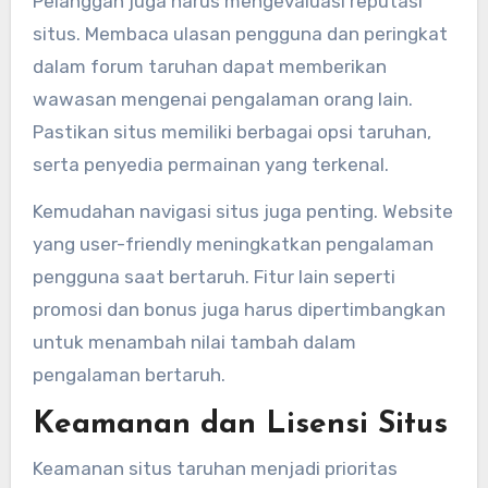
Pelanggan juga harus mengevaluasi reputasi
situs. Membaca ulasan pengguna dan peringkat
dalam forum taruhan dapat memberikan
wawasan mengenai pengalaman orang lain.
Pastikan situs memiliki berbagai opsi taruhan,
serta penyedia permainan yang terkenal.
Kemudahan navigasi situs juga penting. Website
yang user-friendly meningkatkan pengalaman
pengguna saat bertaruh. Fitur lain seperti
promosi dan bonus juga harus dipertimbangkan
untuk menambah nilai tambah dalam
pengalaman bertaruh.
Keamanan dan Lisensi Situs
Keamanan situs taruhan menjadi prioritas