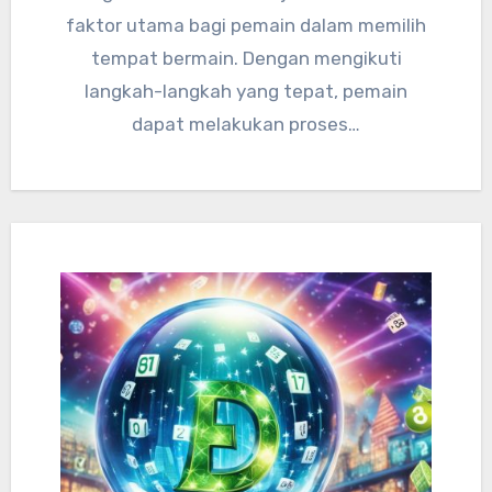
faktor utama bagi pemain dalam memilih
tempat bermain. Dengan mengikuti
langkah-langkah yang tepat, pemain
dapat melakukan proses…