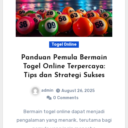
Togel Online
Panduan Pemula Bermain
Togel Online Terpercaya:
Tips dan Strategi Sukses
admin
August 26, 2025
0
Comments
Bermain togel online dapat menjadi
pengalaman yang menarik, terutama bagi