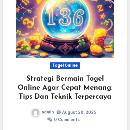
Togel Online
Strategi Bermain Togel
Online Agar Cepat Menang:
Tips Dan Teknik Terpercaya
admin
August 28, 2025
0
Comments