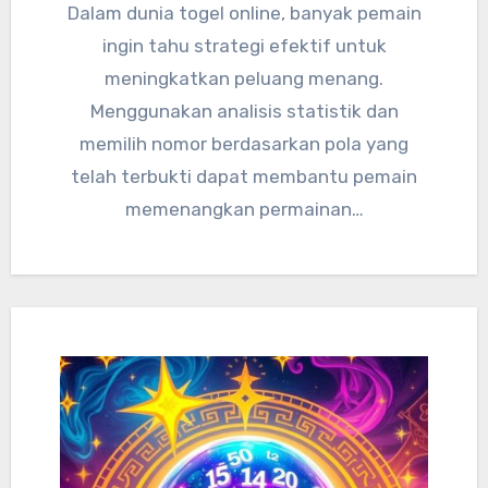
Dalam dunia togel online, banyak pemain
ingin tahu strategi efektif untuk
meningkatkan peluang menang.
Menggunakan analisis statistik dan
memilih nomor berdasarkan pola yang
telah terbukti dapat membantu pemain
memenangkan permainan…