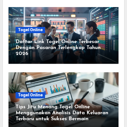
Togel Online
Daftar Link Togel Online Terbesar
Dengan Pasaran Terlengkap Tahun
2026
Togel Online
Tips Jitu Menang Togel Online
Menggunakan Analisis Data Keluaran
Terbaru untuk Sukses Bermain