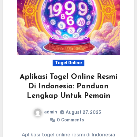
Togel Online
Aplikasi Togel Online Resmi
Di Indonesia: Panduan
Lengkap Untuk Pemain
admin
August 27, 2025
0
Comments
Aplikasi togel online resmi di Indonesia