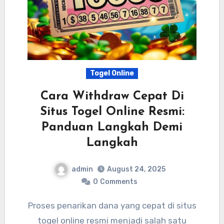
Togel Online
Cara Withdraw Cepat Di
Situs Togel Online Resmi:
Panduan Langkah Demi
Langkah
admin
August 24, 2025
0
Comments
Proses penarikan dana yang cepat di situs
togel online resmi menjadi salah satu