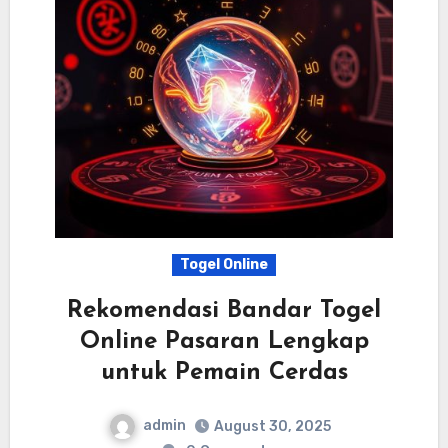
Togel Online
Rekomendasi Bandar Togel
Online Pasaran Lengkap
untuk Pemain Cerdas
admin
August 30, 2025