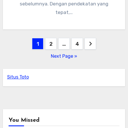
sebelumnya. Dengan pendekatan yang
tepat,…
Posts
1
2
…
4
pagination
Next Page »
Situs Toto
You Missed