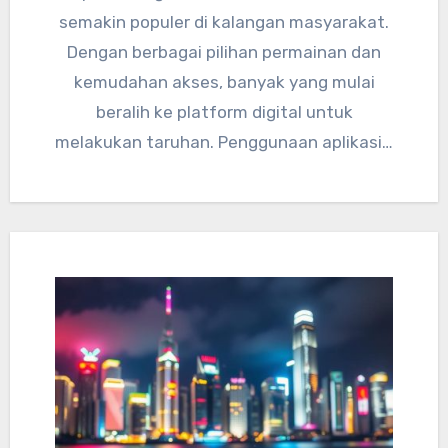
semakin populer di kalangan masyarakat.
Dengan berbagai pilihan permainan dan
kemudahan akses, banyak yang mulai
beralih ke platform digital untuk
melakukan taruhan. Penggunaan aplikasi…