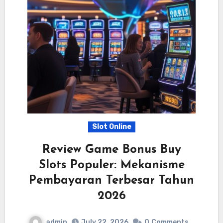
Slot Online
Review Game Bonus Buy
Slots Populer: Mekanisme
Pembayaran Terbesar Tahun
2026
admin
July 22, 2026
0
Comments