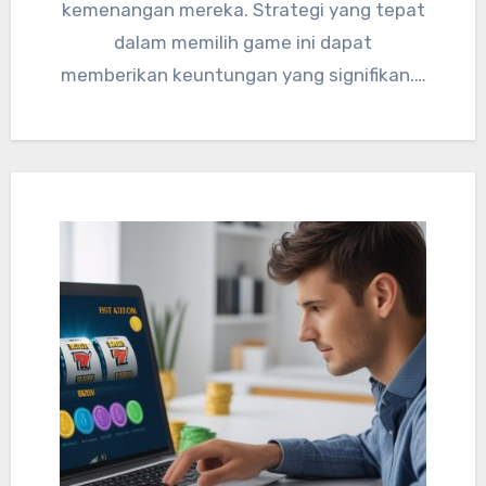
kemenangan mereka. Strategi yang tepat
dalam memilih game ini dapat
memberikan keuntungan yang signifikan.…