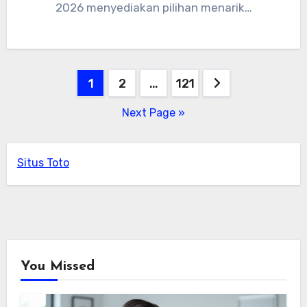
2026 menyediakan pilihan menarik…
Posts
1
2
…
121
pagination
Next Page »
Situs Toto
You Missed