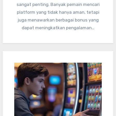
sangat penting. Banyak pemain mencari
platform yang tidak hanya aman, tetapi
juga menawarkan berbagai bonus yang
dapat meningkatkan pengalaman…