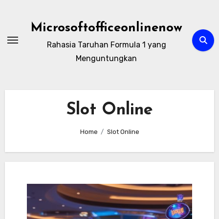
Skip
to
Microsoftofficeonlinenow
content
Rahasia Taruhan Formula 1 yang
Menguntungkan
Slot Online
Home
Slot Online