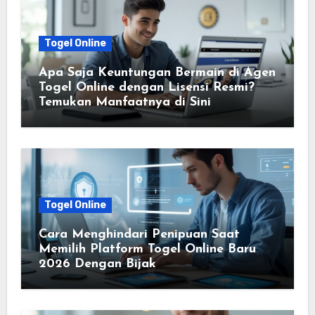
Togel Online
Apa Saja Keuntungan Bermain di Agen
Togel Online dengan Lisensi Resmi?
Temukan Manfaatnya di Sini
Togel Online
Cara Menghindari Penipuan Saat
Memilih Platform Togel Online Baru
2026 Dengan Bijak