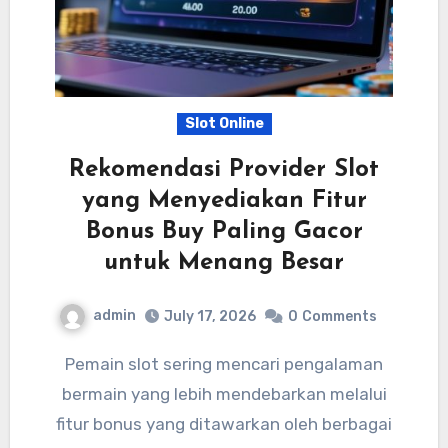
Slot Online
Rekomendasi Provider Slot
yang Menyediakan Fitur
Bonus Buy Paling Gacor
untuk Menang Besar
admin
July 17, 2026
0
Comments
Pemain slot sering mencari pengalaman
bermain yang lebih mendebarkan melalui
fitur bonus yang ditawarkan oleh berbagai