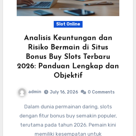
Slot Online
Analisis Keuntungan dan
Risiko Bermain di Situs
Bonus Buy Slots Terbaru
2026: Panduan Lengkap dan
Objektif
admin
July 16, 2026
0
Comments
Dalam dunia permainan daring, slots
dengan fitur bonus buy semakin populer,
terutama pada tahun 2026. Pemain kini
memiliki kesempatan untuk