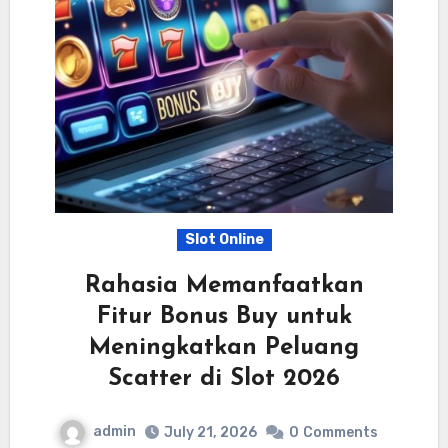
Slot Online
Rahasia Memanfaatkan
Fitur Bonus Buy untuk
Meningkatkan Peluang
Scatter di Slot 2026
admin
July 21, 2026
0
Comments