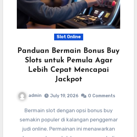
Slot Online
Panduan Bermain Bonus Buy
Slots untuk Pemula Agar
Lebih Cepat Mencapai
Jackpot
admin
July 19, 2026
0
Comments
Bermain slot dengan opsi bonus buy
semakin populer di kalangan penggemar
judi online. Permainan ini menawarkan