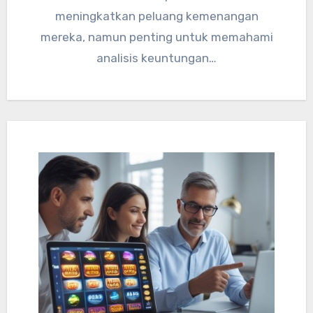
meningkatkan peluang kemenangan
mereka, namun penting untuk memahami
analisis keuntungan…