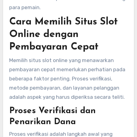
para pemain.
Cara Memilih Situs Slot
Online dengan
Pembayaran Cepat
Memilih situs slot online yang menawarkan
pembayaran cepat memerlukan perhatian pada
beberapa faktor penting. Proses verifikasi,
metode pembayaran, dan layanan pelanggan
adalah aspek yang harus diperiksa secara teliti.
Proses Verifikasi dan
Penarikan Dana
Proses verifikasi adalah langkah awal yang