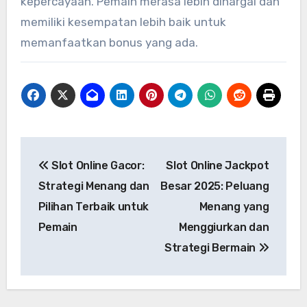
kepercayaan. Pemain merasa lebih dihargai dan
memiliki kesempatan lebih baik untuk
memanfaatkan bonus yang ada.
Post
Slot Online Gacor:
Slot Online Jackpot
navigation
Strategi Menang dan
Besar 2025: Peluang
Pilihan Terbaik untuk
Menang yang
Pemain
Menggiurkan dan
Strategi Bermain