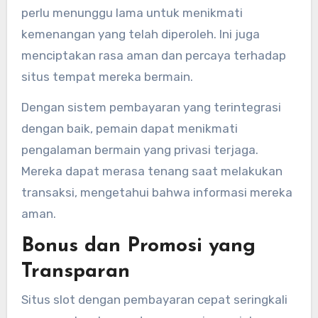
perlu menunggu lama untuk menikmati
kemenangan yang telah diperoleh. Ini juga
menciptakan rasa aman dan percaya terhadap
situs tempat mereka bermain.
Dengan sistem pembayaran yang terintegrasi
dengan baik, pemain dapat menikmati
pengalaman bermain yang privasi terjaga.
Mereka dapat merasa tenang saat melakukan
transaksi, mengetahui bahwa informasi mereka
aman.
Bonus dan Promosi yang
Transparan
Situs slot dengan pembayaran cepat seringkali