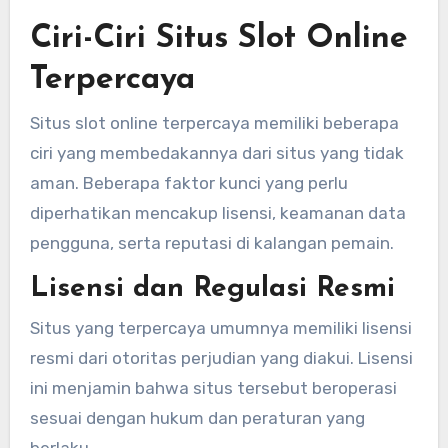
Ciri-Ciri Situs Slot Online
Terpercaya
Situs slot online terpercaya memiliki beberapa
ciri yang membedakannya dari situs yang tidak
aman. Beberapa faktor kunci yang perlu
diperhatikan mencakup lisensi, keamanan data
pengguna, serta reputasi di kalangan pemain.
Lisensi dan Regulasi Resmi
Situs yang terpercaya umumnya memiliki lisensi
resmi dari otoritas perjudian yang diakui. Lisensi
ini menjamin bahwa situs tersebut beroperasi
sesuai dengan hukum dan peraturan yang