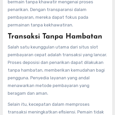
bermain tanpa khawatir mengenai proses
penarikan. Dengan transparansi dalam
pembayaran, mereka dapat fokus pada
permainan tanpa kekhawatiran.
Transaksi Tanpa Hambatan
Salah satu keunggulan utama dari situs slot
pembayaran cepat adalah transaksi yang lancar.
Proses deposisi dan penarikan dapat dilakukan
tanpa hambatan, memberikan kemudahan bagi
pengguna. Penyedia layanan yang andal
menawarkan metode pembayaran yang
beragam dan aman.
Selain itu, kecepatan dalam memproses
transaksi meningkatkan efisiensi. Pemain tidak