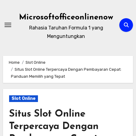
Skip
to
Microsoftofficeonlinenow
content
Rahasia Taruhan Formula 1 yang
Menguntungkan
Home
Slot Online
Situs Slot Online Terpercaya Dengan Pembayaran Cepat:
Panduan Memilih yang Tepat
Slot Online
Situs Slot Online
Terpercaya Dengan