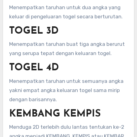
Menempatkan taruhan untuk dua angka yang
keluar di pengeluaran togel secara berturutan.
TOGEL 3D
Menempatkan taruhan buat tiga angka berurut
yang serupa tepat dengan keluaran togel.
TOGEL 4D
Menempatkan taruhan untuk semuanya angka
yakni empat angka keluaran togel sama mirip
dengan barisannya.
KEMBANG KEMPIS
Menduga 2D terlebih dulu lantas tentukan ke-2
angka menjadi KEMBANG, KEMPIS atau KEMBAR.