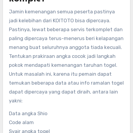
Jamin kemenangan semua peserta pastinya
jadi kelebihan dari KOITOTO bisa dipercaya.
Pastinya, lewat beberapa servis terkomplet dan
paling dipercaya terus-menerus beri kelapangan
menang buat seluruhnya anggota tiada kecuali.
Tentukan prakiraan angka cocok jadi langkah
pokok mendapati kemenangan taruhan togel.
Untuk masalah ini, karena itu pemain dapat
temukan beberapa data atau info ramalan togel
dapat dipercaya yang dapat diraih, antara lain
yakni:
Data angka Shio
Code alam
Syair angka togel