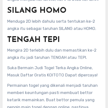
SILANG HOMO
Menduga 2D lebih dahulu serta tentukan ke-2
angka itu sebagai taruhan SILANG atau HOMO.
TENGAH TEPI
Mengira 2D terlebih dulu dan memastikan ke-2
angka itu jadi taruhan TENGAH atau TEPI.
Suka Bermain Judi Togel Terka Angka Online,
Masuk Daftar Gratis KOITOTO Dapat dipercaya!
Permainan togel yang dikenali menjadi taruhan
memberi keuntungan pasti membuat bettor
ketarik memainkan. Buat bettor pemula yang
pengin main togel dengan online, pastinya