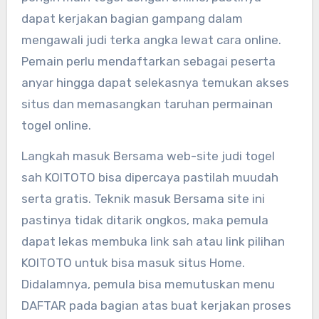
dapat kerjakan bagian gampang dalam
mengawali judi terka angka lewat cara online.
Pemain perlu mendaftarkan sebagai peserta
anyar hingga dapat selekasnya temukan akses
situs dan memasangkan taruhan permainan
togel online.
Langkah masuk Bersama web-site judi togel
sah KOITOTO bisa dipercaya pastilah muudah
serta gratis. Teknik masuk Bersama site ini
pastinya tidak ditarik ongkos, maka pemula
dapat lekas membuka link sah atau link pilihan
KOITOTO untuk bisa masuk situs Home.
Didalamnya, pemula bisa memutuskan menu
DAFTAR pada bagian atas buat kerjakan proses