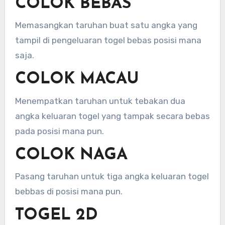
COLOK BEBAS
Memasangkan taruhan buat satu angka yang
tampil di pengeluaran togel bebas posisi mana
saja.
COLOK MACAU
Menempatkan taruhan untuk tebakan dua
angka keluaran togel yang tampak secara bebas
pada posisi mana pun.
COLOK NAGA
Pasang taruhan untuk tiga angka keluaran togel
bebbas di posisi mana pun.
TOGEL 2D