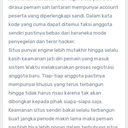
dirasa pemain sah lantaran mempunyai account
peserta yang diperlengkapi sandi. Dalam kata
kode yang cuma dapat ditemui faksi anggota
sendiri pastinya bebas dari beraneka mode
penyegelan dan teror hacker.
Situs punyai engine lebih mutakhir hingga selalu
kasih keamanan jati diri pemain yang masuk
sistem Waktu melaksanakan proses registrasi
anggota baru. Tiap-tiap anggota pastinya
mempunyai khusus yang terus terbangun
hingga tidak harus risau karena tak akan
dibongkar kepada pihak siapa-siapa saja.
Keamanan situs sendiri bakal selalu terbangun
buat jangka periode makin lama maka pemain
pastilah bisa lebih ringan dalam terhubung situs