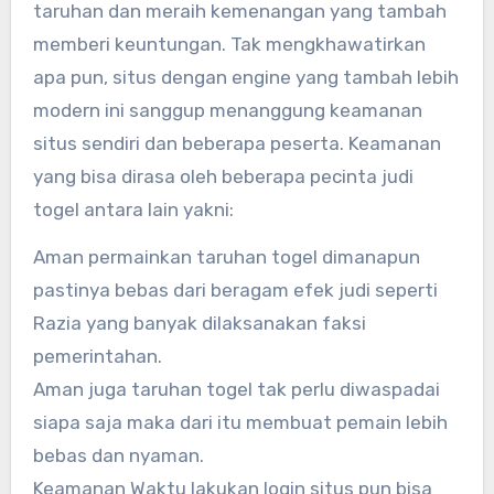
taruhan dan meraih kemenangan yang tambah
memberi keuntungan. Tak mengkhawatirkan
apa pun, situs dengan engine yang tambah lebih
modern ini sanggup menanggung keamanan
situs sendiri dan beberapa peserta. Keamanan
yang bisa dirasa oleh beberapa pecinta judi
togel antara lain yakni:
Aman permainkan taruhan togel dimanapun
pastinya bebas dari beragam efek judi seperti
Razia yang banyak dilaksanakan faksi
pemerintahan.
Aman juga taruhan togel tak perlu diwaspadai
siapa saja maka dari itu membuat pemain lebih
bebas dan nyaman.
Keamanan Waktu lakukan login situs pun bisa