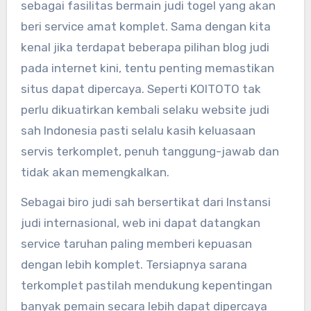
sebagai fasilitas bermain judi togel yang akan
beri service amat komplet. Sama dengan kita
kenal jika terdapat beberapa pilihan blog judi
pada internet kini, tentu penting memastikan
situs dapat dipercaya. Seperti KOITOTO tak
perlu dikuatirkan kembali selaku website judi
sah Indonesia pasti selalu kasih keluasaan
servis terkomplet, penuh tanggung-jawab dan
tidak akan memengkalkan.
Sebagai biro judi sah bersertikat dari Instansi
judi internasional, web ini dapat datangkan
service taruhan paling memberi kepuasan
dengan lebih komplet. Tersiapnya sarana
terkomplet pastilah mendukung kepentingan
banyak pemain secara lebih dapat dipercaya