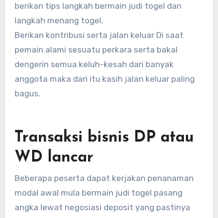
berikan tips langkah bermain judi togel dan
langkah menang togel.
Berikan kontribusi serta jalan keluar Di saat
pemain alami sesuatu perkara serta bakal
dengerin semua keluh-kesah dari banyak
anggota maka dari itu kasih jalan keluar paling
bagus.
Transaksi bisnis DP atau
WD lancar
Beberapa peserta dapat kerjakan penanaman
modal awal mula bermain judi togel pasang
angka lewat negosiasi deposit yang pastinya