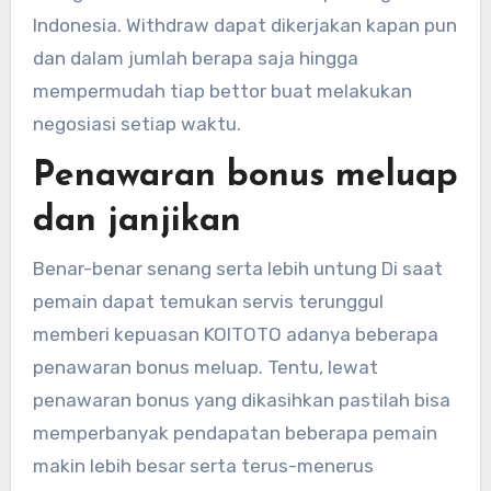
Indonesia. Withdraw dapat dikerjakan kapan pun
dan dalam jumlah berapa saja hingga
mempermudah tiap bettor buat melakukan
negosiasi setiap waktu.
Penawaran bonus meluap
dan janjikan
Benar-benar senang serta lebih untung Di saat
pemain dapat temukan servis terunggul
memberi kepuasan KOITOTO adanya beberapa
penawaran bonus meluap. Tentu, lewat
penawaran bonus yang dikasihkan pastilah bisa
memperbanyak pendapatan beberapa pemain
makin lebih besar serta terus-menerus