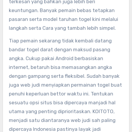
terkesan yang bahkan juga lebih beri
keuntungan. Banyak pemain bebas tetapkan
pasaran serta model taruhan togel kini melalui
langkah serta Cara yang tambah lebih simpel.
Tiap pemain sekarang tidak kembali datang
bandar togel darat dengan maksud pasang
angka. Cukup pakai Android berbasiskan
internet, betaruh bisa memasangkan angka
dengan gampang serta fleksibel. Sudah banyak
juga web judi menyiapkan permainan togel buat
penuhi keperluan bettor waktu ini. Tentukan
sesuatu opsi situs bisa dipercaya manjadi hal
utama yang penting diprioritaskan. KOITOTO,
menjadi satu diantaranya web judi sah paling
dipercaya Indonesia pastinya layak jadi