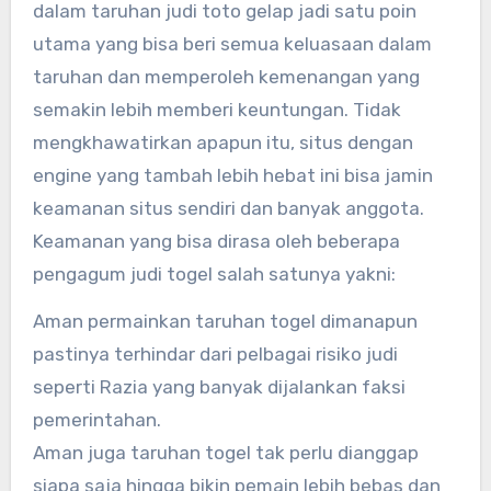
dalam taruhan judi toto gelap jadi satu poin
utama yang bisa beri semua keluasaan dalam
taruhan dan memperoleh kemenangan yang
semakin lebih memberi keuntungan. Tidak
mengkhawatirkan apapun itu, situs dengan
engine yang tambah lebih hebat ini bisa jamin
keamanan situs sendiri dan banyak anggota.
Keamanan yang bisa dirasa oleh beberapa
pengagum judi togel salah satunya yakni:
Aman permainkan taruhan togel dimanapun
pastinya terhindar dari pelbagai risiko judi
seperti Razia yang banyak dijalankan faksi
pemerintahan.
Aman juga taruhan togel tak perlu dianggap
siapa saja hingga bikin pemain lebih bebas dan