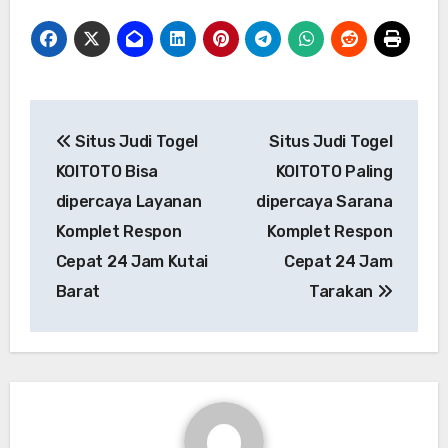
Post
Situs Judi Togel
Situs Judi Togel
navigation
KOITOTO Bisa
KOITOTO Paling
dipercaya Layanan
dipercaya Sarana
Komplet Respon
Komplet Respon
Cepat 24 Jam Kutai
Cepat 24 Jam
Barat
Tarakan