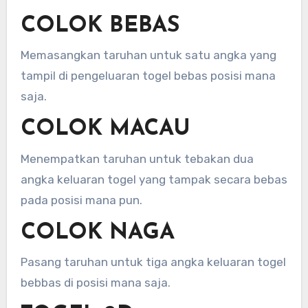
COLOK BEBAS
Memasangkan taruhan untuk satu angka yang
tampil di pengeluaran togel bebas posisi mana
saja.
COLOK MACAU
Menempatkan taruhan untuk tebakan dua
angka keluaran togel yang tampak secara bebas
pada posisi mana pun.
COLOK NAGA
Pasang taruhan untuk tiga angka keluaran togel
bebbas di posisi mana saja.