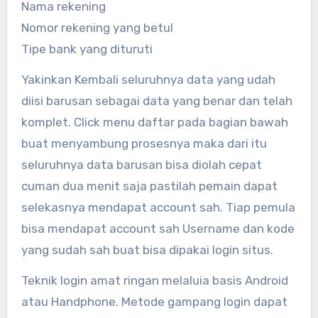
Nama rekening
Nomor rekening yang betul
Tipe bank yang dituruti
Yakinkan Kembali seluruhnya data yang udah
diisi barusan sebagai data yang benar dan telah
komplet. Click menu daftar pada bagian bawah
buat menyambung prosesnya maka dari itu
seluruhnya data barusan bisa diolah cepat
cuman dua menit saja pastilah pemain dapat
selekasnya mendapat account sah. Tiap pemula
bisa mendapat account sah Username dan kode
yang sudah sah buat bisa dipakai login situs.
Teknik login amat ringan melaluia basis Android
atau Handphone. Metode gampang login dapat