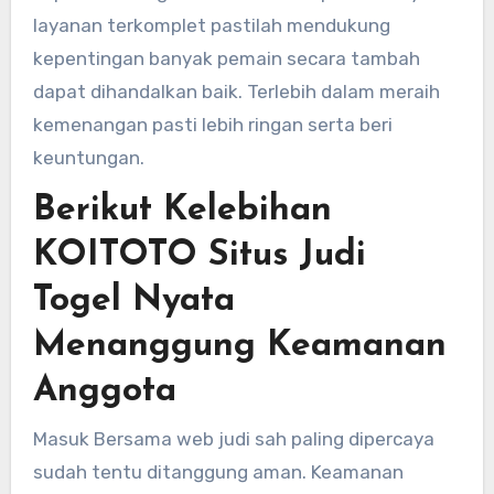
layanan terkomplet pastilah mendukung
kepentingan banyak pemain secara tambah
dapat dihandalkan baik. Terlebih dalam meraih
kemenangan pasti lebih ringan serta beri
keuntungan.
Berikut Kelebihan
KOITOTO Situs Judi
Togel Nyata
Menanggung Keamanan
Anggota
Masuk Bersama web judi sah paling dipercaya
sudah tentu ditanggung aman. Keamanan