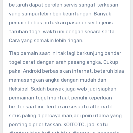
betaruh dapat peroleh servis sangat terkesan
yang sampai lebih beri keuntungan. Banyak
pemain bebas putuskan pasaran serta jenis
taruhan togel waktu ini dengan secara serta
Cara yang semakin lebih ringan.
Tiap pemain saat ini tak lagi berkunjung bandar
togel darat dengan arah pasang angka. Cukup
pakai Android berbasiskan internet, betaruh bisa
memasangkan angka dengan mudah dan
fleksibel. Sudah banyak juga web judi siapkan
permainan togel manfaat penuhi keperluan
bettor saat ini. Tentukan sesuatu alternatif
situs paling dipercaya manjadi poin utama yang
penting diprioritaskan. KOITOTO, jadi satu