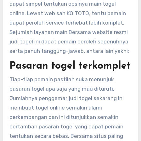
dapat simpel tentukan opsinya main togel
online. Lewat web sah KOITOTO, tentu pemain
dapat peroleh service terhebat lebih komplet.
Sejumlah layanan main Bersama website resmi
judi togel ini dapat pemain peroleh sepenuhnya
serta penuh tanggung-jawab, antara lain yakni:
Pasaran togel terkomplet
Tiap-tiap pemain pastilah suka menunjuk
pasaran togel apa saja yang mau dituruti.
Jumlahnya penggemar judi togel sekarang ini
membuat togel online semakin alami
perkembangan dan ini ditunjukkan semakin
bertambah pasaran togel yang dapat pemain
tentukan secara bebas. Bersama situs paling