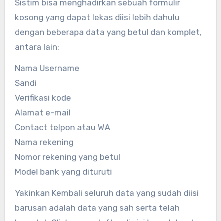
Sistim bisa menghadirkan sebuah formulir
kosong yang dapat lekas diisi lebih dahulu
dengan beberapa data yang betul dan komplet,
antara lain:
Nama Username
Sandi
Verifikasi kode
Alamat e-mail
Contact telpon atau WA
Nama rekening
Nomor rekening yang betul
Model bank yang dituruti
Yakinkan Kembali seluruh data yang sudah diisi
barusan adalah data yang sah serta telah