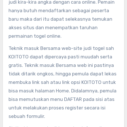
judi kira-kira angka dengan cara online. Pemain
hanya butuh mendaftarkan sebagai peserta
baru maka dari itu dapat selekasnya temukan
akses situs dan menempatkan taruhan
permainan togel online.
Teknik masuk Bersama web-site judi togel sah
KOITOTO dapat dipercaya pasti muudah serta
gratis. Teknik masuk Bersama web ini pastinya
tidak ditarik ongkos, hingga pemula dapat lekas
membuka link sah atau link opsi KOITOTO untuk
bisa masuk halaman Home. Didalamnya, pemula
bisa memutuskan menu DAFTAR pada sisi atas
untuk melakukan proses register secara isi
sebuah formulir.