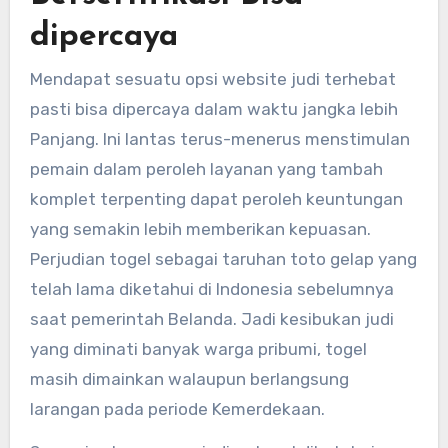
dipercaya
Mendapat sesuatu opsi website judi terhebat
pasti bisa dipercaya dalam waktu jangka lebih
Panjang. Ini lantas terus-menerus menstimulan
pemain dalam peroleh layanan yang tambah
komplet terpenting dapat peroleh keuntungan
yang semakin lebih memberikan kepuasan.
Perjudian togel sebagai taruhan toto gelap yang
telah lama diketahui di Indonesia sebelumnya
saat pemerintah Belanda. Jadi kesibukan judi
yang diminati banyak warga pribumi, togel
masih dimainkan walaupun berlangsung
larangan pada periode Kemerdekaan.