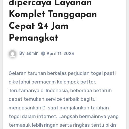
dipercaya Layanan
Komplet Tanggapan
Cepat 24 Jam
Pemangkat
By
admin
April 11, 2023
Gelaran taruhan berkelas perjudian togel pasti
diketahui bermacam kelompok bettor.
Terutamanya di Indonesia, beberapa betaruh
dapat temukan service terbaik begitu
mengesankan Di saat menjalankan taruhan
togel dalam internet. Langkah bermainnya yang
termasuk lebih ringan serta ringkas tentu bikin