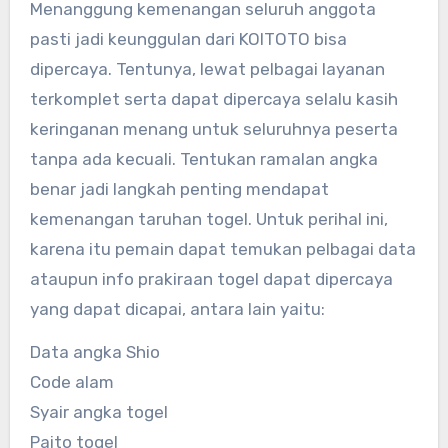
Menanggung kemenangan seluruh anggota
pasti jadi keunggulan dari KOITOTO bisa
dipercaya. Tentunya, lewat pelbagai layanan
terkomplet serta dapat dipercaya selalu kasih
keringanan menang untuk seluruhnya peserta
tanpa ada kecuali. Tentukan ramalan angka
benar jadi langkah penting mendapat
kemenangan taruhan togel. Untuk perihal ini,
karena itu pemain dapat temukan pelbagai data
ataupun info prakiraan togel dapat dipercaya
yang dapat dicapai, antara lain yaitu:
Data angka Shio
Code alam
Syair angka togel
Paito togel