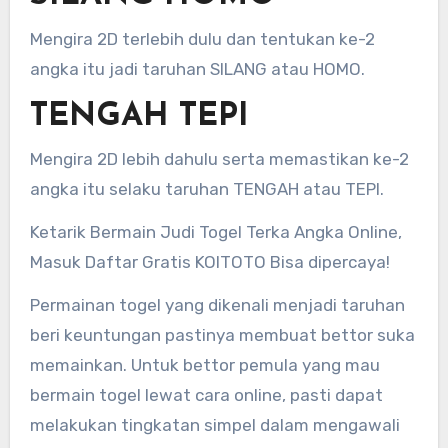
Mengira 2D terlebih dulu dan tentukan ke-2
angka itu jadi taruhan SILANG atau HOMO.
TENGAH TEPI
Mengira 2D lebih dahulu serta memastikan ke-2
angka itu selaku taruhan TENGAH atau TEPI.
Ketarik Bermain Judi Togel Terka Angka Online,
Masuk Daftar Gratis KOITOTO Bisa dipercaya!
Permainan togel yang dikenali menjadi taruhan
beri keuntungan pastinya membuat bettor suka
memainkan. Untuk bettor pemula yang mau
bermain togel lewat cara online, pasti dapat
melakukan tingkatan simpel dalam mengawali