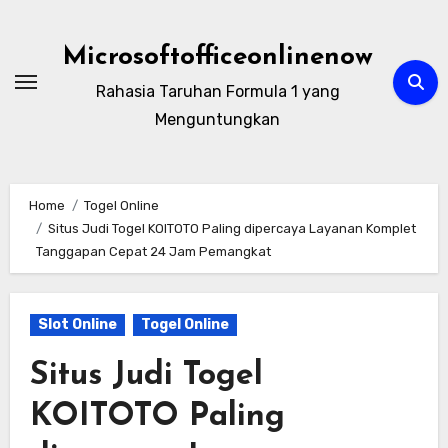
Skip
to
Microsoftofficeonlinenow
content
Rahasia Taruhan Formula 1 yang
Menguntungkan
Home
Togel Online
Situs Judi Togel KOITOTO Paling dipercaya Layanan Komplet
Tanggapan Cepat 24 Jam Pemangkat
Slot Online
Togel Online
Situs Judi Togel
KOITOTO Paling