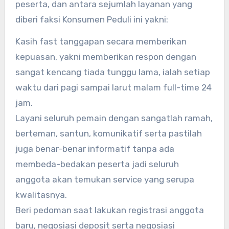
peserta, dan antara sejumlah layanan yang
diberi faksi Konsumen Peduli ini yakni:
Kasih fast tanggapan secara memberikan
kepuasan, yakni memberikan respon dengan
sangat kencang tiada tunggu lama, ialah setiap
waktu dari pagi sampai larut malam full-time 24
jam.
Layani seluruh pemain dengan sangatlah ramah,
berteman, santun, komunikatif serta pastilah
juga benar-benar informatif tanpa ada
membeda-bedakan peserta jadi seluruh
anggota akan temukan service yang serupa
kwalitasnya.
Beri pedoman saat lakukan registrasi anggota
baru, negosiasi deposit serta negosiasi