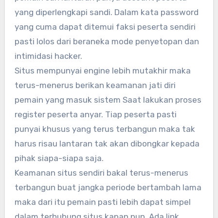
yang diperlengkapi sandi. Dalam kata password
yang cuma dapat ditemui faksi peserta sendiri
pasti lolos dari beraneka mode penyetopan dan
intimidasi hacker.
Situs mempunyai engine lebih mutakhir maka
terus-menerus berikan keamanan jati diri
pemain yang masuk sistem Saat lakukan proses
register peserta anyar. Tiap peserta pasti
punyai khusus yang terus terbangun maka tak
harus risau lantaran tak akan dibongkar kepada
pihak siapa-siapa saja.
Keamanan situs sendiri bakal terus-menerus
terbangun buat jangka periode bertambah lama
maka dari itu pemain pasti lebih dapat simpel
dalam terhubung situs kapan pun. Ada link