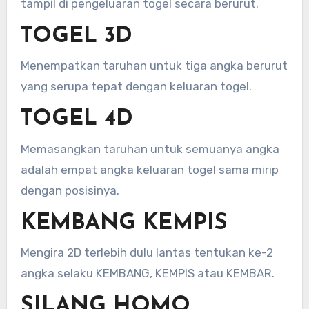
tampil di pengeluaran togel secara berurut.
TOGEL 3D
Menempatkan taruhan untuk tiga angka berurut
yang serupa tepat dengan keluaran togel.
TOGEL 4D
Memasangkan taruhan untuk semuanya angka
adalah empat angka keluaran togel sama mirip
dengan posisinya.
KEMBANG KEMPIS
Mengira 2D terlebih dulu lantas tentukan ke-2
angka selaku KEMBANG, KEMPIS atau KEMBAR.
SILANG HOMO