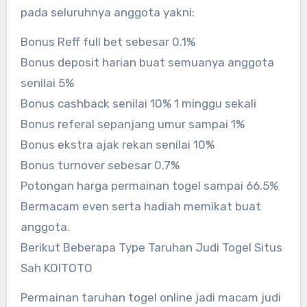
pada seluruhnya anggota yakni:
Bonus Reff full bet sebesar 0.1%
Bonus deposit harian buat semuanya anggota
senilai 5%
Bonus cashback senilai 10% 1 minggu sekali
Bonus referal sepanjang umur sampai 1%
Bonus ekstra ajak rekan senilai 10%
Bonus turnover sebesar 0.7%
Potongan harga permainan togel sampai 66.5%
Bermacam even serta hadiah memikat buat
anggota.
Berikut Beberapa Type Taruhan Judi Togel Situs
Sah KOITOTO
Permainan taruhan togel online jadi macam judi