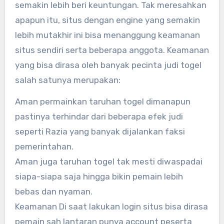
semakin lebih beri keuntungan. Tak meresahkan
apapun itu, situs dengan engine yang semakin
lebih mutakhir ini bisa menanggung keamanan
situs sendiri serta beberapa anggota. Keamanan
yang bisa dirasa oleh banyak pecinta judi togel
salah satunya merupakan:
Aman permainkan taruhan togel dimanapun
pastinya terhindar dari beberapa efek judi
seperti Razia yang banyak dijalankan faksi
pemerintahan.
Aman juga taruhan togel tak mesti diwaspadai
siapa-siapa saja hingga bikin pemain lebih
bebas dan nyaman.
Keamanan Di saat lakukan login situs bisa dirasa
pemain sah lantaran punya account peserta