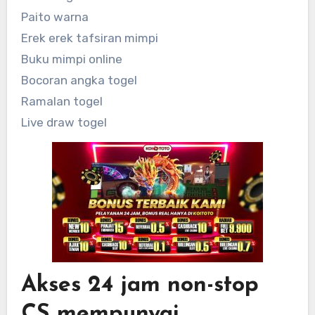
Paito warna
Erek erek tafsiran mimpi
Buku mimpi online
Bocoran angka togel
Ramalan togel
Live draw togel
Akses 24 jam non-stop
CS mempunyai