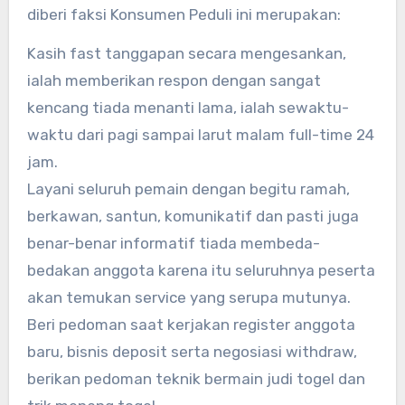
diberi faksi Konsumen Peduli ini merupakan:
Kasih fast tanggapan secara mengesankan,
ialah memberikan respon dengan sangat
kencang tiada menanti lama, ialah sewaktu-
waktu dari pagi sampai larut malam full-time 24
jam.
Layani seluruh pemain dengan begitu ramah,
berkawan, santun, komunikatif dan pasti juga
benar-benar informatif tiada membeda-
bedakan anggota karena itu seluruhnya peserta
akan temukan service yang serupa mutunya.
Beri pedoman saat kerjakan register anggota
baru, bisnis deposit serta negosiasi withdraw,
berikan pedoman teknik bermain judi togel dan