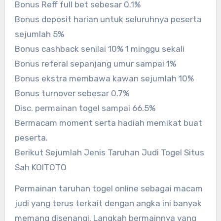
Bonus Reff full bet sebesar 0.1%
Bonus deposit harian untuk seluruhnya peserta
sejumlah 5%
Bonus cashback senilai 10% 1 minggu sekali
Bonus referal sepanjang umur sampai 1%
Bonus ekstra membawa kawan sejumlah 10%
Bonus turnover sebesar 0.7%
Disc. permainan togel sampai 66.5%
Bermacam moment serta hadiah memikat buat
peserta.
Berikut Sejumlah Jenis Taruhan Judi Togel Situs
Sah KOITOTO
Permainan taruhan togel online sebagai macam
judi yang terus terkait dengan angka ini banyak
memang disenangi. Langkah bermainnya yang