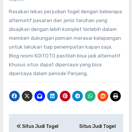
Rasakan lekas perjudian togel dengan beberapa
alternatif pasaran dan jenis taruhan yang
disajikan dengan lebih komplet terlebih dalam
memberi dukungan pemain merasai kelapangan
untuk lakukan tiap penempatan kapan saja.
Blog resmi KOITOTO pastilah bisa jadi alternatif
khusus situs dapat dipercaya yang bisa
dipercaya dalam periode Panjang.
Post
Situs Judi Togel
Situs Judi Togel
navigation