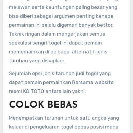
melawan serta keuntungan paling besar yang
bisa diberi sebagai argumen penting kenapa
permainan ini selalu digemari banyak bettor.
Teknik ringan dalam mengerjakan semua
spekulasi sengit togel ini dapat pemain
mememainkan di pelbagai alternatif jenis
taruhan yang disiapkan.
Sejumlah opsi jenis taruhan judi togel yang
dapat pemain permainkan Bersama website
resmi KOITOTO antara lain yakni:
COLOK BEBAS
Menempatkan taruhan untuk satu angka yang
keluar di pengeluaran togel bebas posisi mana