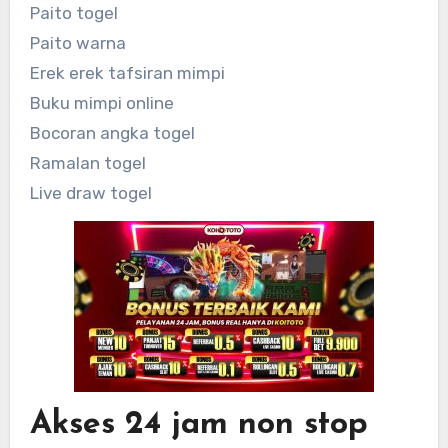
Paito togel
Paito warna
Erek erek tafsiran mimpi
Buku mimpi online
Bocoran angka togel
Ramalan togel
Live draw togel
Akses 24 jam non stop