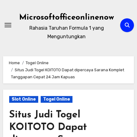
Skip
to
Microsoftofficeonlinenow
content
Rahasia Taruhan Formula 1 yang
Menguntungkan
Home
Togel Online
Situs Judi Togel KOITOTO Dapat dipercaya Sarana Komplet
Tanggapan Cepat 24 Jam Kapuas
Slot Online
Togel Online
Situs Judi Togel
KOITOTO Dapat