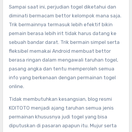
Sampai saat ini, perjudian togel diketahui dan
diminati bermacam bettor kelompok mana saja.
Trik bermainnya termasuk lebih efektif bikin
pemain berasa lebih irit tidak harus datang ke
sebuah bandar darat. Trik bermain simpel serta
fleksibel memakai Android membuat bettor
berasa ringan dalam mengawali taruhan togel,
pasang angka dan tentu memperoleh semua
info yang berkenaan dengan permainan togel
online.
Tidak membutuhkan kesangsian, blog resmi
KOITOTO menjadi ajang taruhan semua jenis
permainan khususnya judi togel yang bisa
diputuskan di pasaran apapun itu. Mujur serta