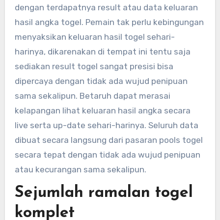
dengan terdapatnya result atau data keluaran
hasil angka togel. Pemain tak perlu kebingungan
menyaksikan keluaran hasil togel sehari-
harinya, dikarenakan di tempat ini tentu saja
sediakan result togel sangat presisi bisa
dipercaya dengan tidak ada wujud penipuan
sama sekalipun. Betaruh dapat merasai
kelapangan lihat keluaran hasil angka secara
live serta up-date sehari-harinya. Seluruh data
dibuat secara langsung dari pasaran pools togel
secara tepat dengan tidak ada wujud penipuan
atau kecurangan sama sekalipun.
Sejumlah ramalan togel
komplet