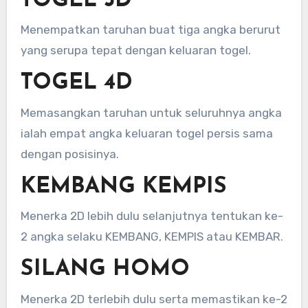
TOGEL 3D
Menempatkan taruhan buat tiga angka berurut
yang serupa tepat dengan keluaran togel.
TOGEL 4D
Memasangkan taruhan untuk seluruhnya angka
ialah empat angka keluaran togel persis sama
dengan posisinya.
KEMBANG KEMPIS
Menerka 2D lebih dulu selanjutnya tentukan ke-
2 angka selaku KEMBANG, KEMPIS atau KEMBAR.
SILANG HOMO
Menerka 2D terlebih dulu serta memastikan ke-2