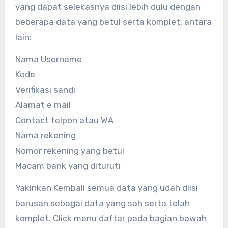
yang dapat selekasnya diisi lebih dulu dengan
beberapa data yang betul serta komplet, antara
lain:
Nama Username
Kode
Verifikasi sandi
Alamat e mail
Contact telpon atau WA
Nama rekening
Nomor rekening yang betul
Macam bank yang dituruti
Yakinkan Kembali semua data yang udah diisi
barusan sebagai data yang sah serta telah
komplet. Click menu daftar pada bagian bawah