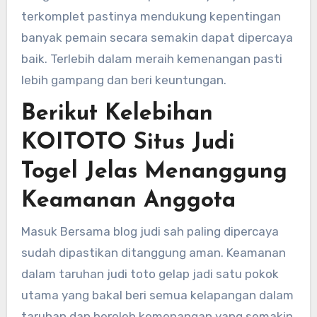
terkomplet pastinya mendukung kepentingan
banyak pemain secara semakin dapat dipercaya
baik. Terlebih dalam meraih kemenangan pasti
lebih gampang dan beri keuntungan.
Berikut Kelebihan
KOITOTO Situs Judi
Togel Jelas Menanggung
Keamanan Anggota
Masuk Bersama blog judi sah paling dipercaya
sudah dipastikan ditanggung aman. Keamanan
dalam taruhan judi toto gelap jadi satu pokok
utama yang bakal beri semua kelapangan dalam
taruhan dan beroleh kemenangan yang semakin