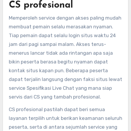
CS profesional
Memperoleh service dengan akses paling mudah
membuat pemain selalu merasakan nyaman.
Tiap pemain dapat selalu login situs waktu 24
jam dari pagi sampai malam. Akses terus-
menerus lancar tidak ada rintangan apa saja
bikin peserta berasa begitu nyaman dapat
kontak situs kapan pun. Beberapa peserta
dapat terjalin langsung dengan faksi situs lewat
service Spesifikasi Live Chat yang mana siap
servis dari CS yang tambah profesional.
CS profesional pastilah dapat beri semua
layanan terpilih untuk berikan keamanan seluruh
peserta, serta di antara sejumlah service yang