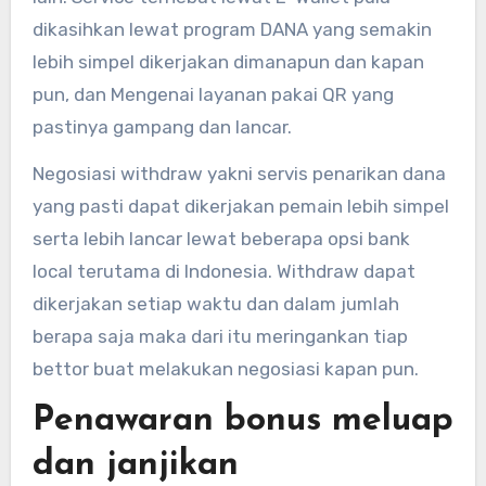
dikasihkan lewat program DANA yang semakin
lebih simpel dikerjakan dimanapun dan kapan
pun, dan Mengenai layanan pakai QR yang
pastinya gampang dan lancar.
Negosiasi withdraw yakni servis penarikan dana
yang pasti dapat dikerjakan pemain lebih simpel
serta lebih lancar lewat beberapa opsi bank
local terutama di Indonesia. Withdraw dapat
dikerjakan setiap waktu dan dalam jumlah
berapa saja maka dari itu meringankan tiap
bettor buat melakukan negosiasi kapan pun.
Penawaran bonus meluap
dan janjikan