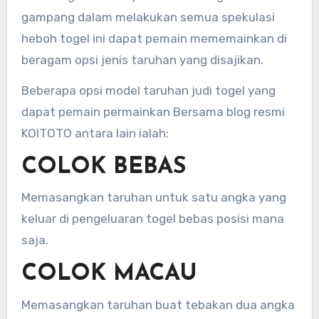
gampang dalam melakukan semua spekulasi
heboh togel ini dapat pemain mememainkan di
beragam opsi jenis taruhan yang disajikan.
Beberapa opsi model taruhan judi togel yang
dapat pemain permainkan Bersama blog resmi
KOITOTO antara lain ialah:
COLOK BEBAS
Memasangkan taruhan untuk satu angka yang
keluar di pengeluaran togel bebas posisi mana
saja.
COLOK MACAU
Memasangkan taruhan buat tebakan dua angka