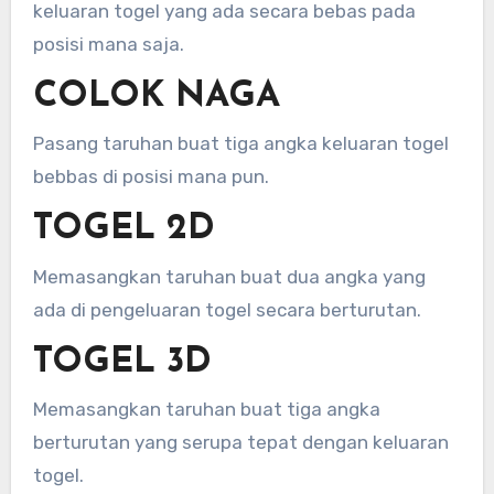
keluaran togel yang ada secara bebas pada
posisi mana saja.
COLOK NAGA
Pasang taruhan buat tiga angka keluaran togel
bebbas di posisi mana pun.
TOGEL 2D
Memasangkan taruhan buat dua angka yang
ada di pengeluaran togel secara berturutan.
TOGEL 3D
Memasangkan taruhan buat tiga angka
berturutan yang serupa tepat dengan keluaran
togel.