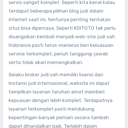
servis sangat komplet. Seperti kita kenal kalau
terdapat beberapa pilihan blog judi dalam
internet saat ini, tentunya penting tentukan
situs bisa dipercaya. Seperti KOITOTO tak perlu
disangsikan kembali menjadi web-site judi sah
Indonesia pasti terus-menerus beri keluasaan
service terkomplet, penuh tanggung-jawab
serta tidak akan memengkalkan.
Selaku broker judi sah memiliki lisensi dari
Instansi judi internasional, website ini dapat
tampilkan layanan taruhan amat memberi
kepuasan dengan lebih komplet. Terdapatnya
layanan terkomplet pasti mendukung
kepentingan banyak pemain secara tambah
dapat dihandalkan baik. Terlebih dalam