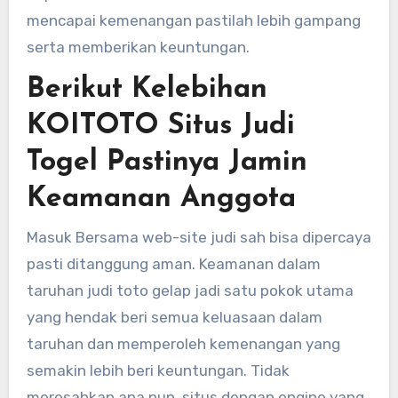
mencapai kemenangan pastilah lebih gampang
serta memberikan keuntungan.
Berikut Kelebihan
KOITOTO Situs Judi
Togel Pastinya Jamin
Keamanan Anggota
Masuk Bersama web-site judi sah bisa dipercaya
pasti ditanggung aman. Keamanan dalam
taruhan judi toto gelap jadi satu pokok utama
yang hendak beri semua keluasaan dalam
taruhan dan memperoleh kemenangan yang
semakin lebih beri keuntungan. Tidak
meresahkan apa pun, situs dengan engine yang