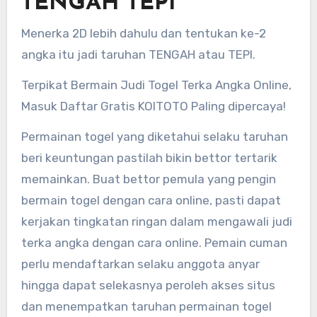
TENGAH TEPI
Menerka 2D lebih dahulu dan tentukan ke-2
angka itu jadi taruhan TENGAH atau TEPI.
Terpikat Bermain Judi Togel Terka Angka Online,
Masuk Daftar Gratis KOITOTO Paling dipercaya!
Permainan togel yang diketahui selaku taruhan
beri keuntungan pastilah bikin bettor tertarik
memainkan. Buat bettor pemula yang pengin
bermain togel dengan cara online, pasti dapat
kerjakan tingkatan ringan dalam mengawali judi
terka angka dengan cara online. Pemain cuman
perlu mendaftarkan selaku anggota anyar
hingga dapat selekasnya peroleh akses situs
dan menempatkan taruhan permainan togel