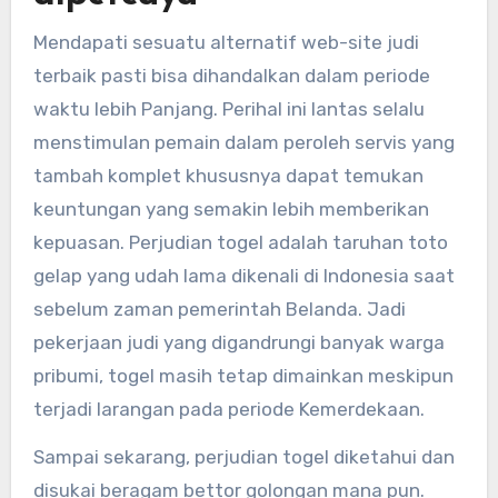
Mendapati sesuatu alternatif web-site judi
terbaik pasti bisa dihandalkan dalam periode
waktu lebih Panjang. Perihal ini lantas selalu
menstimulan pemain dalam peroleh servis yang
tambah komplet khususnya dapat temukan
keuntungan yang semakin lebih memberikan
kepuasan. Perjudian togel adalah taruhan toto
gelap yang udah lama dikenali di Indonesia saat
sebelum zaman pemerintah Belanda. Jadi
pekerjaan judi yang digandrungi banyak warga
pribumi, togel masih tetap dimainkan meskipun
terjadi larangan pada periode Kemerdekaan.
Sampai sekarang, perjudian togel diketahui dan
disukai beragam bettor golongan mana pun.