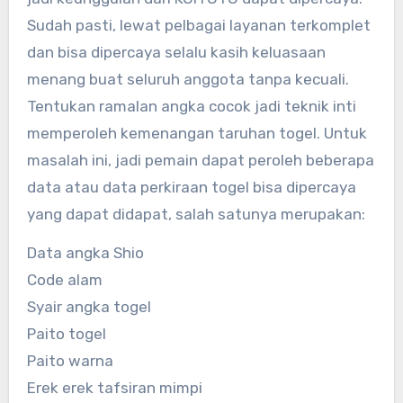
Sudah pasti, lewat pelbagai layanan terkomplet
dan bisa dipercaya selalu kasih keluasaan
menang buat seluruh anggota tanpa kecuali.
Tentukan ramalan angka cocok jadi teknik inti
memperoleh kemenangan taruhan togel. Untuk
masalah ini, jadi pemain dapat peroleh beberapa
data atau data perkiraan togel bisa dipercaya
yang dapat didapat, salah satunya merupakan:
Data angka Shio
Code alam
Syair angka togel
Paito togel
Paito warna
Erek erek tafsiran mimpi