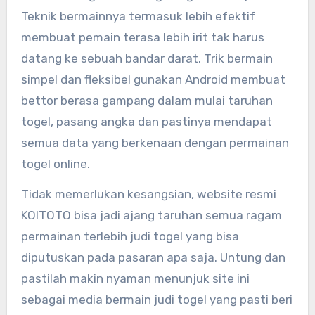
Teknik bermainnya termasuk lebih efektif
membuat pemain terasa lebih irit tak harus
datang ke sebuah bandar darat. Trik bermain
simpel dan fleksibel gunakan Android membuat
bettor berasa gampang dalam mulai taruhan
togel, pasang angka dan pastinya mendapat
semua data yang berkenaan dengan permainan
togel online.
Tidak memerlukan kesangsian, website resmi
KOITOTO bisa jadi ajang taruhan semua ragam
permainan terlebih judi togel yang bisa
diputuskan pada pasaran apa saja. Untung dan
pastilah makin nyaman menunjuk site ini
sebagai media bermain judi togel yang pasti beri