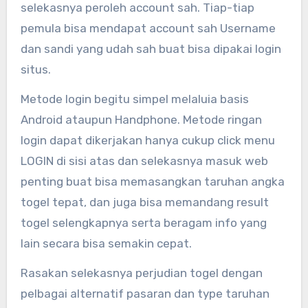
selekasnya peroleh account sah. Tiap-tiap
pemula bisa mendapat account sah Username
dan sandi yang udah sah buat bisa dipakai login
situs.
Metode login begitu simpel melaluia basis
Android ataupun Handphone. Metode ringan
login dapat dikerjakan hanya cukup click menu
LOGIN di sisi atas dan selekasnya masuk web
penting buat bisa memasangkan taruhan angka
togel tepat, dan juga bisa memandang result
togel selengkapnya serta beragam info yang
lain secara bisa semakin cepat.
Rasakan selekasnya perjudian togel dengan
pelbagai alternatif pasaran dan type taruhan