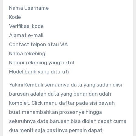
Nama Username
Kode
Verifikasi kode
Alamat e-mail
Contact telpon atau WA
Nama rekening
Nomor rekening yang betul
Model bank yang dituruti
Yakini Kembali semuanya data yang sudah diisi
barusan adalah data yang benar dan udah
komplet. Click menu daftar pada sisi bawah
buat menambahkan prosesnya hingga
seluruhnya data barusan bisa diolah cepat cuma
dua menit saja pastinya pemain dapat