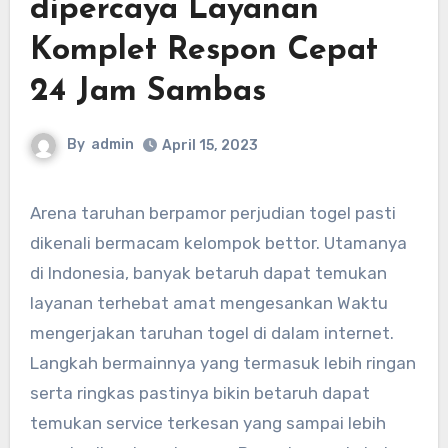
dipercaya Layanan
Komplet Respon Cepat
24 Jam Sambas
By
admin
April 15, 2023
Arena taruhan berpamor perjudian togel pasti
dikenali bermacam kelompok bettor. Utamanya
di Indonesia, banyak betaruh dapat temukan
layanan terhebat amat mengesankan Waktu
mengerjakan taruhan togel di dalam internet.
Langkah bermainnya yang termasuk lebih ringan
serta ringkas pastinya bikin betaruh dapat
temukan service terkesan yang sampai lebih