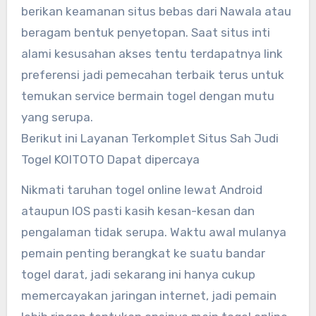
berikan keamanan situs bebas dari Nawala atau
beragam bentuk penyetopan. Saat situs inti
alami kesusahan akses tentu terdapatnya link
preferensi jadi pemecahan terbaik terus untuk
temukan service bermain togel dengan mutu
yang serupa.
Berikut ini Layanan Terkomplet Situs Sah Judi
Togel KOITOTO Dapat dipercaya
Nikmati taruhan togel online lewat Android
ataupun IOS pasti kasih kesan-kesan dan
pengalaman tidak serupa. Waktu awal mulanya
pemain penting berangkat ke suatu bandar
togel darat, jadi sekarang ini hanya cukup
memercayakan jaringan internet, jadi pemain