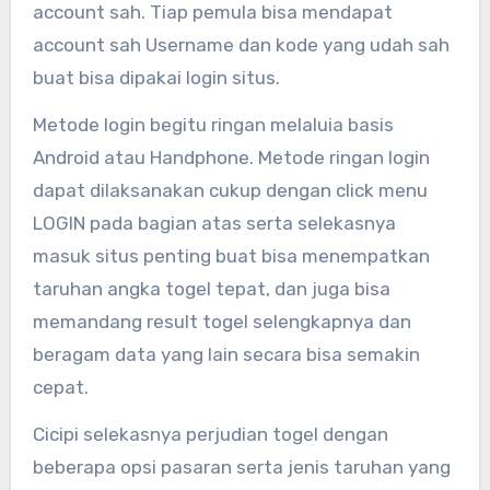
account sah. Tiap pemula bisa mendapat
account sah Username dan kode yang udah sah
buat bisa dipakai login situs.
Metode login begitu ringan melaluia basis
Android atau Handphone. Metode ringan login
dapat dilaksanakan cukup dengan click menu
LOGIN pada bagian atas serta selekasnya
masuk situs penting buat bisa menempatkan
taruhan angka togel tepat, dan juga bisa
memandang result togel selengkapnya dan
beragam data yang lain secara bisa semakin
cepat.
Cicipi selekasnya perjudian togel dengan
beberapa opsi pasaran serta jenis taruhan yang