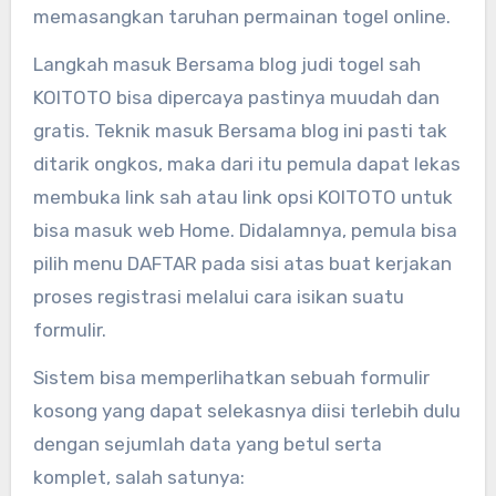
memasangkan taruhan permainan togel online.
Langkah masuk Bersama blog judi togel sah
KOITOTO bisa dipercaya pastinya muudah dan
gratis. Teknik masuk Bersama blog ini pasti tak
ditarik ongkos, maka dari itu pemula dapat lekas
membuka link sah atau link opsi KOITOTO untuk
bisa masuk web Home. Didalamnya, pemula bisa
pilih menu DAFTAR pada sisi atas buat kerjakan
proses registrasi melalui cara isikan suatu
formulir.
Sistem bisa memperlihatkan sebuah formulir
kosong yang dapat selekasnya diisi terlebih dulu
dengan sejumlah data yang betul serta
komplet, salah satunya: