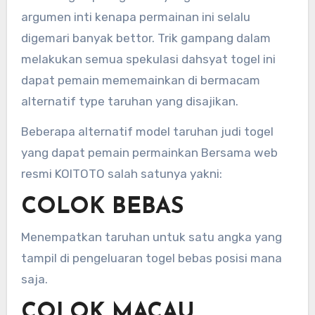
argumen inti kenapa permainan ini selalu
digemari banyak bettor. Trik gampang dalam
melakukan semua spekulasi dahsyat togel ini
dapat pemain mememainkan di bermacam
alternatif type taruhan yang disajikan.
Beberapa alternatif model taruhan judi togel
yang dapat pemain permainkan Bersama web
resmi KOITOTO salah satunya yakni:
COLOK BEBAS
Menempatkan taruhan untuk satu angka yang
tampil di pengeluaran togel bebas posisi mana
saja.
COLOK MACAU