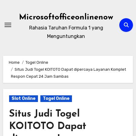
Skip
to
Microsoftofficeonlinenow
content
Rahasia Taruhan Formula 1 yang
Menguntungkan
Home
Togel Online
Situs Judi Togel KOITOTO Dapat dipercaya Layanan Komplet
Respon Cepat 24 Jam Sambas
Slot Online
Togel Online
Situs Judi Togel
KOITOTO Dapat