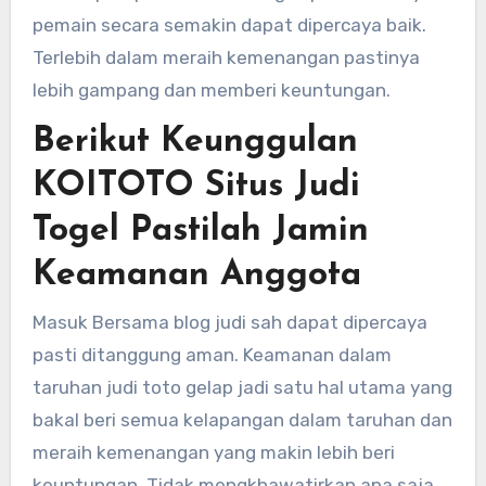
pemain secara semakin dapat dipercaya baik.
Terlebih dalam meraih kemenangan pastinya
lebih gampang dan memberi keuntungan.
Berikut Keunggulan
KOITOTO Situs Judi
Togel Pastilah Jamin
Keamanan Anggota
Masuk Bersama blog judi sah dapat dipercaya
pasti ditanggung aman. Keamanan dalam
taruhan judi toto gelap jadi satu hal utama yang
bakal beri semua kelapangan dalam taruhan dan
meraih kemenangan yang makin lebih beri
keuntungan. Tidak mengkhawatirkan apa saja,