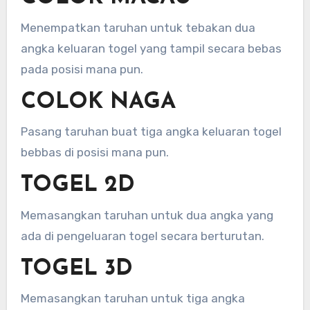
Menempatkan taruhan untuk tebakan dua
angka keluaran togel yang tampil secara bebas
pada posisi mana pun.
COLOK NAGA
Pasang taruhan buat tiga angka keluaran togel
bebbas di posisi mana pun.
TOGEL 2D
Memasangkan taruhan untuk dua angka yang
ada di pengeluaran togel secara berturutan.
TOGEL 3D
Memasangkan taruhan untuk tiga angka