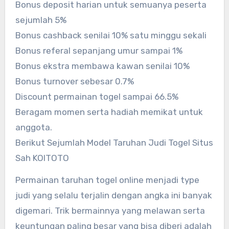
Bonus deposit harian untuk semuanya peserta
sejumlah 5%
Bonus cashback senilai 10% satu minggu sekali
Bonus referal sepanjang umur sampai 1%
Bonus ekstra membawa kawan senilai 10%
Bonus turnover sebesar 0.7%
Discount permainan togel sampai 66.5%
Beragam momen serta hadiah memikat untuk
anggota.
Berikut Sejumlah Model Taruhan Judi Togel Situs
Sah KOITOTO
Permainan taruhan togel online menjadi type
judi yang selalu terjalin dengan angka ini banyak
digemari. Trik bermainnya yang melawan serta
keuntungan paling besar yang bisa diberi adalah