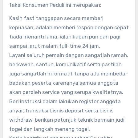
faksi Konsumen Peduli ini merupakan:
Kasih fast tanggapan secara memberi
kepuasan, adalah memberi respon dengan cepat
tiada menanti lama, ialah kapan pun dari pagi
sampai larut malam full-time 24 jam.
Layani seluruh pemain dengan sangatlah ramah,
berkawan, santun, komunikatif serta pastilah
juga sangatlah informatif tanpa ada membeda-
bedakan peserta karenanya semua anggota
akan peroleh service yang serupa kwalitetnya.
Beri instruksi dalam lakukan register anggota
anyar, transaksi bisnis deposit serta bisnis
withdraw, berikan petunjuk teknik bermain judi
togel dan langkah menang togel.