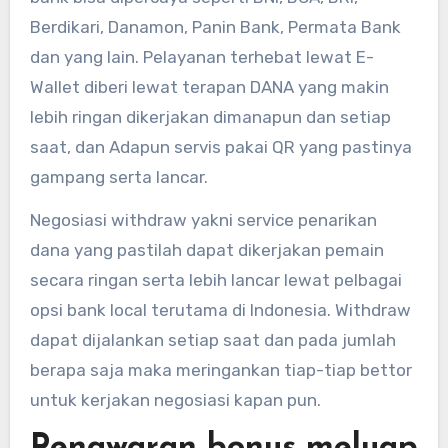
Berdikari, Danamon, Panin Bank, Permata Bank
dan yang lain. Pelayanan terhebat lewat E-
Wallet diberi lewat terapan DANA yang makin
lebih ringan dikerjakan dimanapun dan setiap
saat, dan Adapun servis pakai QR yang pastinya
gampang serta lancar.
Negosiasi withdraw yakni service penarikan
dana yang pastilah dapat dikerjakan pemain
secara ringan serta lebih lancar lewat pelbagai
opsi bank local terutama di Indonesia. Withdraw
dapat dijalankan setiap saat dan pada jumlah
berapa saja maka meringankan tiap-tiap bettor
untuk kerjakan negosiasi kapan pun.