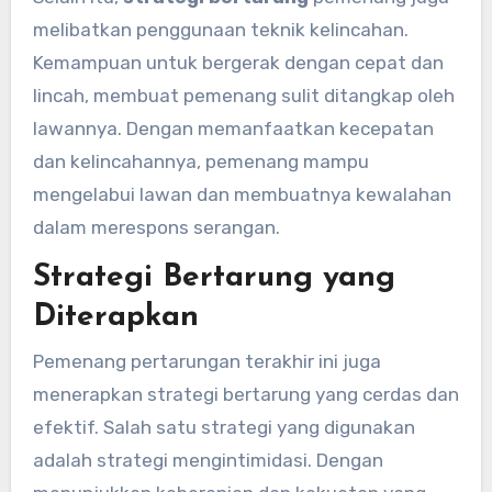
melibatkan penggunaan teknik kelincahan.
Kemampuan untuk bergerak dengan cepat dan
lincah, membuat pemenang sulit ditangkap oleh
lawannya. Dengan memanfaatkan kecepatan
dan kelincahannya, pemenang mampu
mengelabui lawan dan membuatnya kewalahan
dalam merespons serangan.
Strategi Bertarung yang
Diterapkan
Pemenang pertarungan terakhir ini juga
menerapkan strategi bertarung yang cerdas dan
efektif. Salah satu strategi yang digunakan
adalah strategi mengintimidasi. Dengan