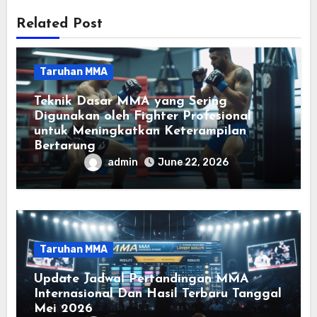
Related Post
Taruhan MMA
Teknik Dasar MMA yang Sering
Digunakan oleh Fighter Profesional
untuk Meningkatkan Keterampilan
Bertarung
admin
June 22, 2026
Taruhan MMA
Update Jadwal Pertandingan MMA
Internasional Dan Hasil Terbaru Tanggal
Mei 2026