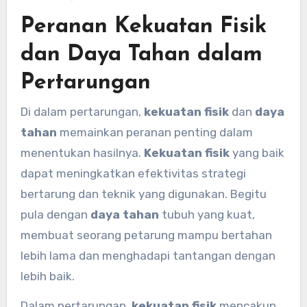
Peranan Kekuatan Fisik
dan Daya Tahan dalam
Pertarungan
Di dalam pertarungan,
kekuatan fisik
dan
daya
tahan
memainkan peranan penting dalam
menentukan hasilnya.
Kekuatan fisik
yang baik
dapat meningkatkan efektivitas strategi
bertarung dan teknik yang digunakan. Begitu
pula dengan
daya tahan
tubuh yang kuat,
membuat seorang petarung mampu bertahan
lebih lama dan menghadapi tantangan dengan
lebih baik.
Dalam pertarungan,
kekuatan fisik
mencakup