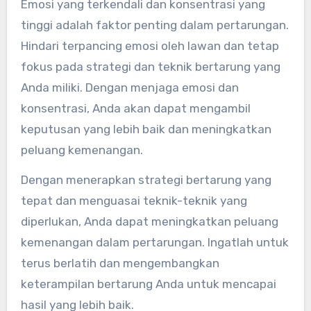
Emosi yang terkendali dan konsentrasi yang
tinggi adalah faktor penting dalam pertarungan.
Hindari terpancing emosi oleh lawan dan tetap
fokus pada strategi dan teknik bertarung yang
Anda miliki. Dengan menjaga emosi dan
konsentrasi, Anda akan dapat mengambil
keputusan yang lebih baik dan meningkatkan
peluang kemenangan.
Dengan menerapkan strategi bertarung yang
tepat dan menguasai teknik-teknik yang
diperlukan, Anda dapat meningkatkan peluang
kemenangan dalam pertarungan. Ingatlah untuk
terus berlatih dan mengembangkan
keterampilan bertarung Anda untuk mencapai
hasil yang lebih baik.