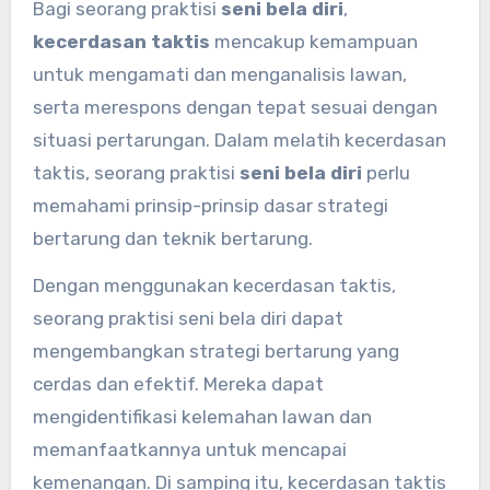
Bagi seorang praktisi
seni bela diri
,
kecerdasan taktis
mencakup kemampuan
untuk mengamati dan menganalisis lawan,
serta merespons dengan tepat sesuai dengan
situasi pertarungan. Dalam melatih kecerdasan
taktis, seorang praktisi
seni bela diri
perlu
memahami prinsip-prinsip dasar strategi
bertarung dan teknik bertarung.
Dengan menggunakan kecerdasan taktis,
seorang praktisi seni bela diri dapat
mengembangkan strategi bertarung yang
cerdas dan efektif. Mereka dapat
mengidentifikasi kelemahan lawan dan
memanfaatkannya untuk mencapai
kemenangan. Di samping itu, kecerdasan taktis