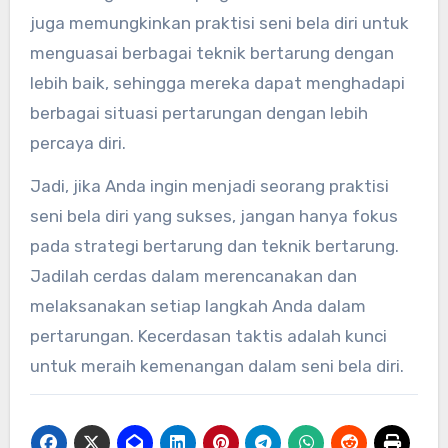
juga memungkinkan praktisi seni bela diri untuk
menguasai berbagai teknik bertarung dengan
lebih baik, sehingga mereka dapat menghadapi
berbagai situasi pertarungan dengan lebih
percaya diri.
Jadi, jika Anda ingin menjadi seorang praktisi
seni bela diri yang sukses, jangan hanya fokus
pada strategi bertarung dan teknik bertarung.
Jadilah cerdas dalam merencanakan dan
melaksanakan setiap langkah Anda dalam
pertarungan. Kecerdasan taktis adalah kunci
untuk meraih kemenangan dalam seni bela diri.