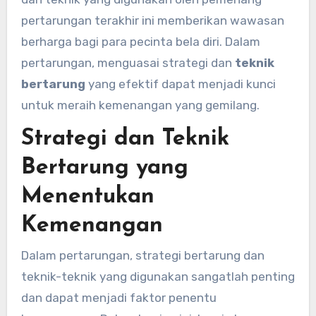
pertarungan terakhir ini memberikan wawasan
berharga bagi para pecinta bela diri. Dalam
pertarungan, menguasai strategi dan
teknik
bertarung
yang efektif dapat menjadi kunci
untuk meraih kemenangan yang gemilang.
Strategi dan Teknik
Bertarung yang
Menentukan
Kemenangan
Dalam pertarungan, strategi bertarung dan
teknik-teknik yang digunakan sangatlah penting
dan dapat menjadi faktor penentu