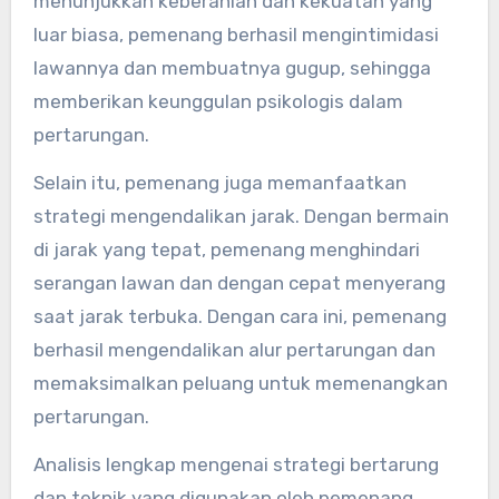
menunjukkan keberanian dan kekuatan yang
luar biasa, pemenang berhasil mengintimidasi
lawannya dan membuatnya gugup, sehingga
memberikan keunggulan psikologis dalam
pertarungan.
Selain itu, pemenang juga memanfaatkan
strategi mengendalikan jarak. Dengan bermain
di jarak yang tepat, pemenang menghindari
serangan lawan dan dengan cepat menyerang
saat jarak terbuka. Dengan cara ini, pemenang
berhasil mengendalikan alur pertarungan dan
memaksimalkan peluang untuk memenangkan
pertarungan.
Analisis lengkap mengenai strategi bertarung
dan teknik yang digunakan oleh pemenang