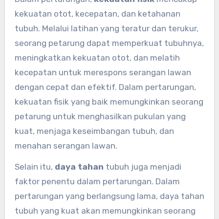
kekuatan otot, kecepatan, dan ketahanan
tubuh. Melalui latihan yang teratur dan terukur,
seorang petarung dapat memperkuat tubuhnya,
meningkatkan kekuatan otot, dan melatih
kecepatan untuk merespons serangan lawan
dengan cepat dan efektif. Dalam pertarungan,
kekuatan fisik yang baik memungkinkan seorang
petarung untuk menghasilkan pukulan yang
kuat, menjaga keseimbangan tubuh, dan
menahan serangan lawan.
Selain itu,
daya tahan
tubuh juga menjadi
faktor penentu dalam pertarungan. Dalam
pertarungan yang berlangsung lama, daya tahan
tubuh yang kuat akan memungkinkan seorang