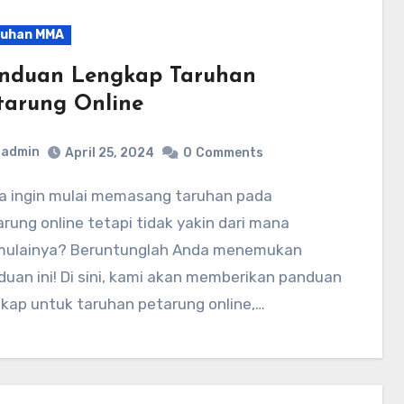
ruhan MMA
nduan Lengkap Taruhan
tarung Online
admin
April 25, 2024
0
Comments
rung online tetapi tidak yakin dari mana
ulainya? Beruntunglah Anda menemukan
uan ini! Di sini, kami akan memberikan panduan
gkap untuk taruhan petarung online,…