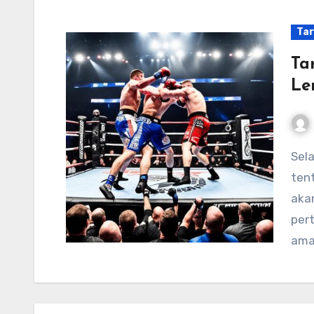
Ta
Ta
Le
Selamat datang di panduan lengkap untuk pemula
tent
aka
per
ama