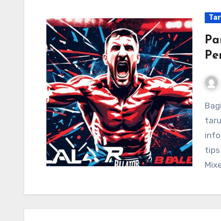
Ta
Pa
Pe
Bagi pemula di Indonesia yang tertarik dalam
taru
info
tip
Mixe