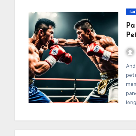
Ta
Pa
Pe
Anda ingin mulai memasang taruhan pada
peta
mem
pand
len