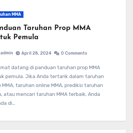
ruhan MMA
nduan Taruhan Prop MMA
tuk Pemula
admin
April 28, 2024
0
Comments
k pemula. Jika Anda tertarik dalam taruhan
 MMA, taruhan online MMA, prediksi taruhan
, atau mencari taruhan MMA terbaik, Anda
ada di…