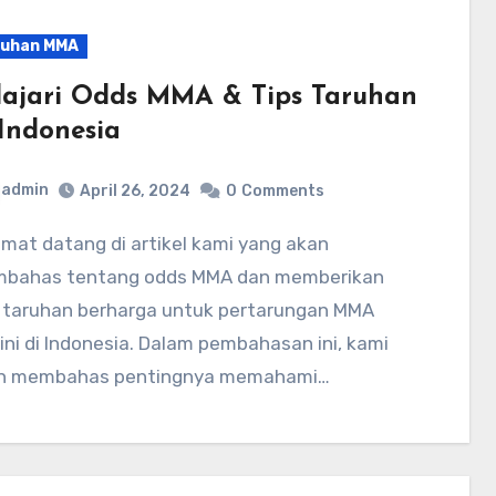
ruhan MMA
lajari Odds MMA & Tips Taruhan
 Indonesia
admin
April 26, 2024
0
Comments
bahas tentang odds MMA dan memberikan
s taruhan berharga untuk pertarungan MMA
ini di Indonesia. Dalam pembahasan ini, kami
n membahas pentingnya memahami…