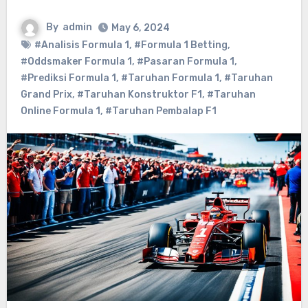
By
admin
May 6, 2024
#Analisis Formula 1
,
#Formula 1 Betting
,
#Oddsmaker Formula 1
,
#Pasaran Formula 1
,
#Prediksi Formula 1
,
#Taruhan Formula 1
,
#Taruhan
Grand Prix
,
#Taruhan Konstruktor F1
,
#Taruhan
Online Formula 1
,
#Taruhan Pembalap F1