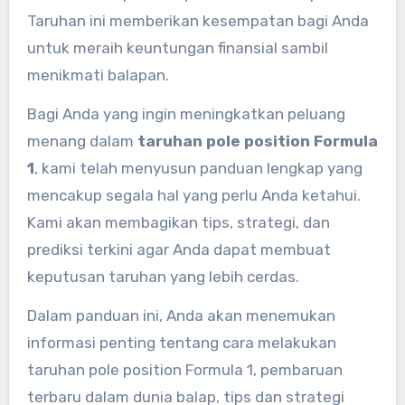
Taruhan ini memberikan kesempatan bagi Anda
untuk meraih keuntungan finansial sambil
menikmati balapan.
Bagi Anda yang ingin meningkatkan peluang
menang dalam
taruhan pole position Formula
1
, kami telah menyusun panduan lengkap yang
mencakup segala hal yang perlu Anda ketahui.
Kami akan membagikan tips, strategi, dan
prediksi terkini agar Anda dapat membuat
keputusan taruhan yang lebih cerdas.
Dalam panduan ini, Anda akan menemukan
informasi penting tentang cara melakukan
taruhan pole position Formula 1, pembaruan
terbaru dalam dunia balap, tips dan strategi