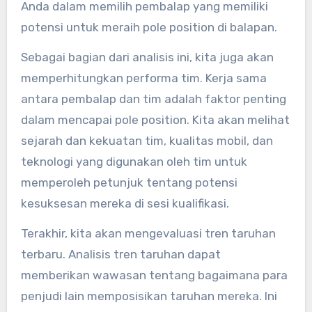
Anda dalam memilih pembalap yang memiliki
potensi untuk meraih pole position di balapan.
Sebagai bagian dari analisis ini, kita juga akan
memperhitungkan performa tim. Kerja sama
antara pembalap dan tim adalah faktor penting
dalam mencapai pole position. Kita akan melihat
sejarah dan kekuatan tim, kualitas mobil, dan
teknologi yang digunakan oleh tim untuk
memperoleh petunjuk tentang potensi
kesuksesan mereka di sesi kualifikasi.
Terakhir, kita akan mengevaluasi tren taruhan
terbaru. Analisis tren taruhan dapat
memberikan wawasan tentang bagaimana para
penjudi lain memposisikan taruhan mereka. Ini