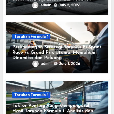
admin
July 2, 2026
Taruhan Formula 1
Perbandingan Strategi Taruhan F1 Sprint
Race vs Grand Prix Utama: Memahami
Dinamika dan Peluang
admin
July 1, 2026
Taruhan Formula 1
Faktor Penting yang Mempengaruhi
Hasil Taruhan Formula 1: Analisis dan