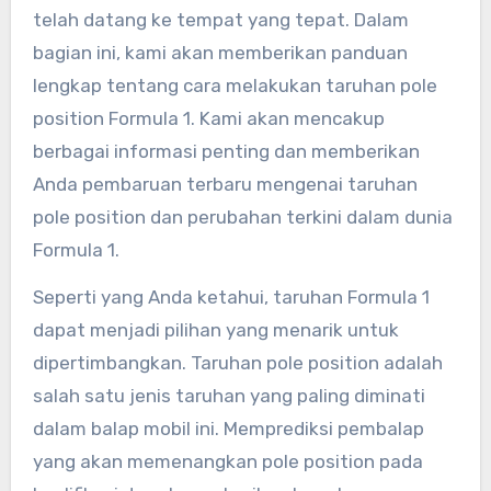
telah datang ke tempat yang tepat. Dalam
bagian ini, kami akan memberikan panduan
lengkap tentang cara melakukan taruhan pole
position Formula 1. Kami akan mencakup
berbagai informasi penting dan memberikan
Anda pembaruan terbaru mengenai taruhan
pole position dan perubahan terkini dalam dunia
Formula 1.
Seperti yang Anda ketahui, taruhan Formula 1
dapat menjadi pilihan yang menarik untuk
dipertimbangkan. Taruhan pole position adalah
salah satu jenis taruhan yang paling diminati
dalam balap mobil ini. Memprediksi pembalap
yang akan memenangkan pole position pada