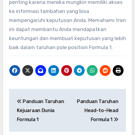
penting karena mereka mungkin memiliki akses
ke informasi tambahan yang bisa
mempengaruhi keputusan Anda. Memahami tren
ini dapat membantu Anda mendapatkan
keuntungan dan membuat keputusan yang lebih
baik dalam taruhan pole position Formula 1.
Post
Panduan Taruhan
Panduan Taruhan
navigation
Kejuaraan Dunia
Head-to-Head
Formula 1
Formula 1