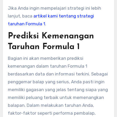
Jika Anda ingin mempelajari strategi ini lebih
lanjut, baca
artikel kami tentang strategi
taruhan Formula 1
.
Prediksi Kemenangan
Taruhan Formula 1
Bagian ini akan memberikan prediksi
kemenangan dalam taruhan Formula 1
berdasarkan data dan informasi terkini. Sebagai
penggemar balap yang serius, Anda pasti ingin
memiliki gagasan yang jelas tentang siapa yang
memiliki peluang terbaik untuk memenangkan
balapan. Dalam melakukan taruhan Anda,
faktor-faktor seperti performa pembalap,