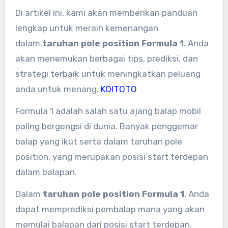
Di artikel ini, kami akan memberikan panduan
lengkap untuk meraih kemenangan
dalam
taruhan pole position Formula 1
. Anda
akan menemukan berbagai tips, prediksi, dan
strategi terbaik untuk meningkatkan peluang
anda untuk menang.
KOITOTO
Formula 1 adalah salah satu ajang balap mobil
paling bergengsi di dunia. Banyak penggemar
balap yang ikut serta dalam taruhan pole
position, yang merupakan posisi start terdepan
dalam balapan.
Dalam
taruhan pole position Formula 1
, Anda
dapat memprediksi pembalap mana yang akan
memulai balapan dari posisi start terdepan.