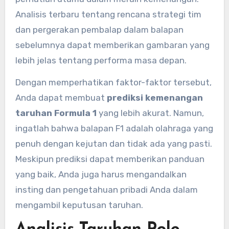
Analisis terbaru tentang rencana strategi tim
dan pergerakan pembalap dalam balapan
sebelumnya dapat memberikan gambaran yang
lebih jelas tentang performa masa depan.
Dengan memperhatikan faktor-faktor tersebut,
Anda dapat membuat
prediksi kemenangan
taruhan Formula 1
yang lebih akurat. Namun,
ingatlah bahwa balapan F1 adalah olahraga yang
penuh dengan kejutan dan tidak ada yang pasti.
Meskipun prediksi dapat memberikan panduan
yang baik, Anda juga harus mengandalkan
insting dan pengetahuan pribadi Anda dalam
mengambil keputusan taruhan.