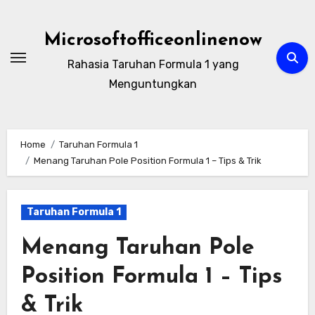
Skip
to
Microsoftofficeonlinenow
content
Rahasia Taruhan Formula 1 yang
Menguntungkan
Home
Taruhan Formula 1
Menang Taruhan Pole Position Formula 1 – Tips & Trik
Taruhan Formula 1
Menang Taruhan Pole
Position Formula 1 – Tips
& Trik