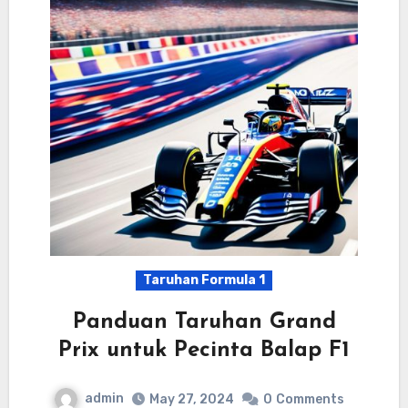
Taruhan Formula 1
Panduan Taruhan Grand
Prix untuk Pecinta Balap F1
admin
May 27, 2024
0
Comments