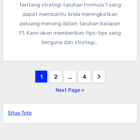
tentang strategi taruhan Formula 1 yang
dapat membantu Anda meningkatkan
peluang menang dalam taruhan balapan
F1. Kami akan memberikan tips-tips yang
berguna dan strategi…
Posts
1
2
…
4
pagination
Next Page »
Situs Toto