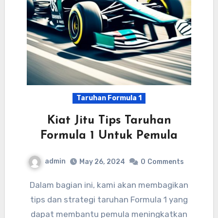
Taruhan Formula 1
Kiat Jitu Tips Taruhan
Formula 1 Untuk Pemula
admin
May 26, 2024
0
Comments
Dalam bagian ini, kami akan membagikan
tips dan strategi taruhan Formula 1 yang
dapat membantu pemula meningkatkan