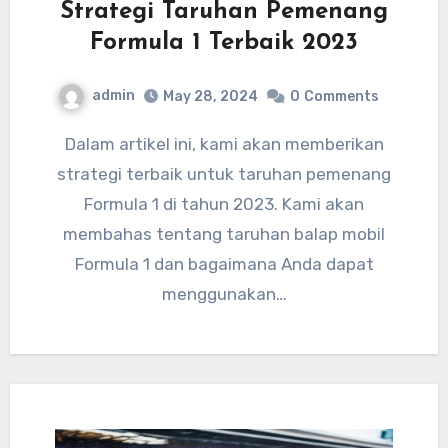
Strategi Taruhan Pemenang
Formula 1 Terbaik 2023
admin
May 28, 2024
0
Comments
Dalam artikel ini, kami akan memberikan
strategi terbaik untuk taruhan pemenang
Formula 1 di tahun 2023. Kami akan
membahas tentang taruhan balap mobil
Formula 1 dan bagaimana Anda dapat
menggunakan…