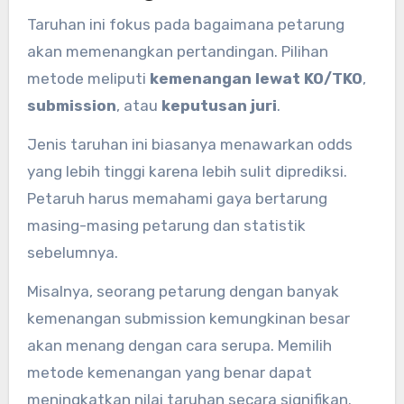
Taruhan ini fokus pada bagaimana petarung
akan memenangkan pertandingan. Pilihan
metode meliputi
kemenangan lewat KO/TKO
,
submission
, atau
keputusan juri
.
Jenis taruhan ini biasanya menawarkan odds
yang lebih tinggi karena lebih sulit diprediksi.
Petaruh harus memahami gaya bertarung
masing-masing petarung dan statistik
sebelumnya.
Misalnya, seorang petarung dengan banyak
kemenangan submission kemungkinan besar
akan menang dengan cara serupa. Memilih
metode kemenangan yang benar dapat
meningkatkan nilai taruhan secara signifikan.