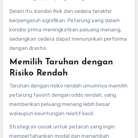
Selain itu, kondisi fisik dan cedera terakhir
berpengaruh signifikan. Petarung yang dalam
kondisi prima meningkatkan peluang menang,
sedangkan cedera dapat menurunkan performa
dengan drastis.
Memilih Taruhan dengan
Risiko Rendah
Taruhan dengan risiko rendah umumnya memilih
petarung favorit dengan odds rendah, yang
memberikan peluang menang lebih besar
walaupun keuntungan relatif kecil.
Strategi ini cocok untuk petaruh yang ingin
mempertahankan modal dan menambah