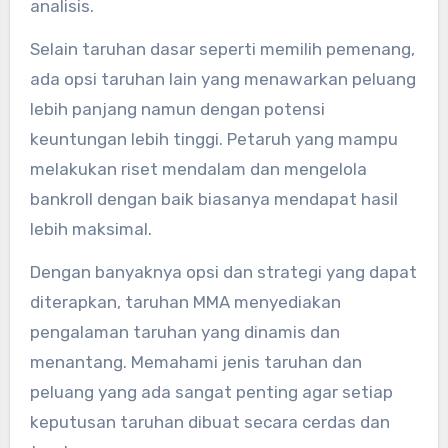
analisis.
Selain taruhan dasar seperti memilih pemenang,
ada opsi taruhan lain yang menawarkan peluang
lebih panjang namun dengan potensi
keuntungan lebih tinggi. Petaruh yang mampu
melakukan riset mendalam dan mengelola
bankroll dengan baik biasanya mendapat hasil
lebih maksimal.
Dengan banyaknya opsi dan strategi yang dapat
diterapkan, taruhan MMA menyediakan
pengalaman taruhan yang dinamis dan
menantang. Memahami jenis taruhan dan
peluang yang ada sangat penting agar setiap
keputusan taruhan dibuat secara cerdas dan