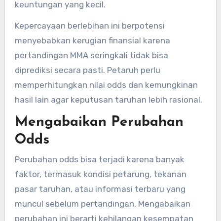
keuntungan yang kecil.
Kepercayaan berlebihan ini berpotensi
menyebabkan kerugian finansial karena
pertandingan MMA seringkali tidak bisa
diprediksi secara pasti. Petaruh perlu
memperhitungkan nilai odds dan kemungkinan
hasil lain agar keputusan taruhan lebih rasional.
Mengabaikan Perubahan
Odds
Perubahan odds bisa terjadi karena banyak
faktor, termasuk kondisi petarung, tekanan
pasar taruhan, atau informasi terbaru yang
muncul sebelum pertandingan. Mengabaikan
perubahan ini berarti kehilangan kesempatan