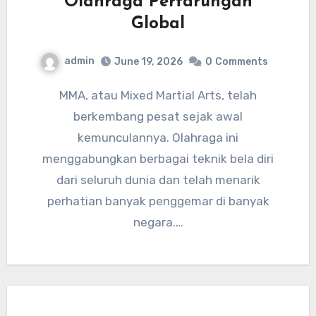
Olahraga Pertarungan
Global
admin
June 19, 2026
0
Comments
MMA, atau Mixed Martial Arts, telah
berkembang pesat sejak awal
kemunculannya. Olahraga ini
menggabungkan berbagai teknik bela diri
dari seluruh dunia dan telah menarik
perhatian banyak penggemar di banyak
negara.…