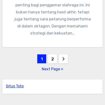
penting bagi penggemar olahraga ini. Ini
bukan hanya tentang hasil akhir, tetapi
juga tentang cara petarung berperforma
di dalam oktagon. Dengan memahami
strategi dan kekuatan…
Posts
1
2
pagination
Next Page »
Situs Toto