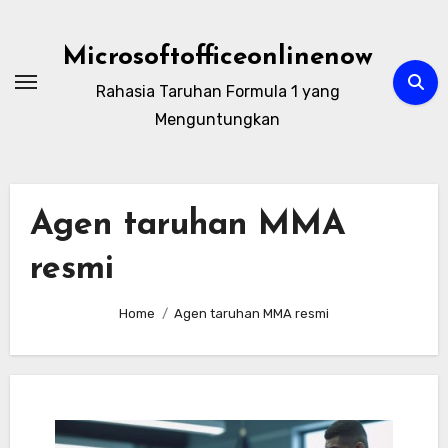
Skip
to
Microsoftofficeonlinenow
content
Rahasia Taruhan Formula 1 yang
Menguntungkan
Agen taruhan MMA
resmi
Home
Agen taruhan MMA resmi