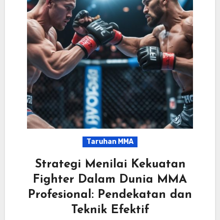
Taruhan MMA
Strategi Menilai Kekuatan
Fighter Dalam Dunia MMA
Profesional: Pendekatan dan
Teknik Efektif