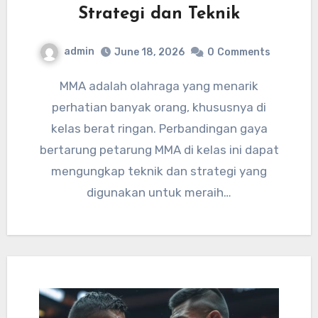
Strategi dan Teknik
admin
June 18, 2026
0
Comments
MMA adalah olahraga yang menarik
perhatian banyak orang, khususnya di
kelas berat ringan. Perbandingan gaya
bertarung petarung MMA di kelas ini dapat
mengungkap teknik dan strategi yang
digunakan untuk meraih…