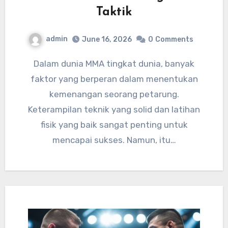
Taktik
admin
June 16, 2026
0
Comments
Dalam dunia MMA tingkat dunia, banyak
faktor yang berperan dalam menentukan
kemenangan seorang petarung.
Keterampilan teknik yang solid dan latihan
fisik yang baik sangat penting untuk
mencapai sukses. Namun, itu…