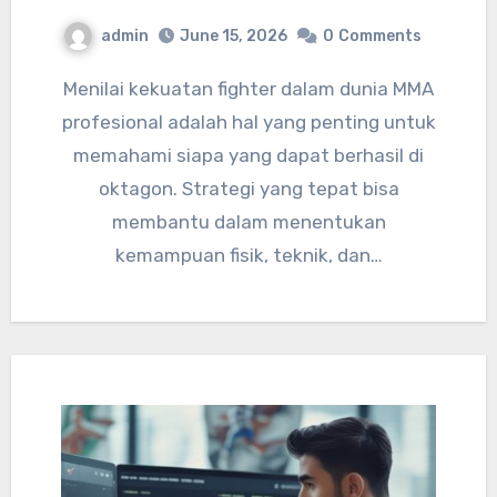
admin
June 15, 2026
0
Comments
Menilai kekuatan fighter dalam dunia MMA
profesional adalah hal yang penting untuk
memahami siapa yang dapat berhasil di
oktagon. Strategi yang tepat bisa
membantu dalam menentukan
kemampuan fisik, teknik, dan…