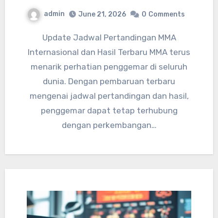
admin
June 21, 2026
0
Comments
Update Jadwal Pertandingan MMA
Internasional dan Hasil Terbaru MMA terus
menarik perhatian penggemar di seluruh
dunia. Dengan pembaruan terbaru
mengenai jadwal pertandingan dan hasil,
penggemar dapat tetap terhubung
dengan perkembangan…