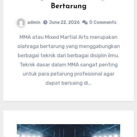
Bertarung
admin
June 22, 2026
0
Comments
MMA atau Mixed Martial Arts merupakan
olahraga bertarung yang menggabungkan
berbagai teknik dari berbagai disiplin ilmu.
Teknik dasar dalam MMA sangat penting
untuk para petarung profesional agar
dapat bersaing di…