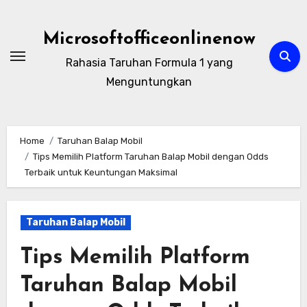
Skip
to
Microsoftofficeonlinenow
content
Rahasia Taruhan Formula 1 yang
Menguntungkan
Home
Taruhan Balap Mobil
Tips Memilih Platform Taruhan Balap Mobil dengan Odds
Terbaik untuk Keuntungan Maksimal
Taruhan Balap Mobil
Tips Memilih Platform
Taruhan Balap Mobil