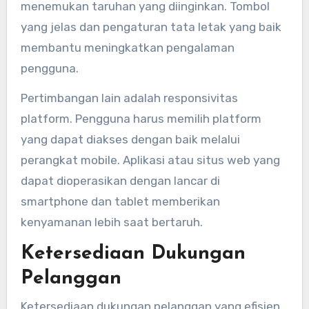
menemukan taruhan yang diinginkan. Tombol
yang jelas dan pengaturan tata letak yang baik
membantu meningkatkan pengalaman
pengguna.
Pertimbangan lain adalah responsivitas
platform. Pengguna harus memilih platform
yang dapat diakses dengan baik melalui
perangkat mobile. Aplikasi atau situs web yang
dapat dioperasikan dengan lancar di
smartphone dan tablet memberikan
kenyamanan lebih saat bertaruh.
Ketersediaan Dukungan
Pelanggan
Ketersediaan dukungan pelanggan yang efisien