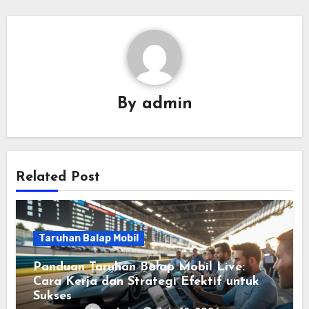
By
admin
Related Post
Taruhan Balap Mobil
Panduan Taruhan Balap Mobil Live:
Cara Kerja dan Strategi Efektif untuk
Sukses