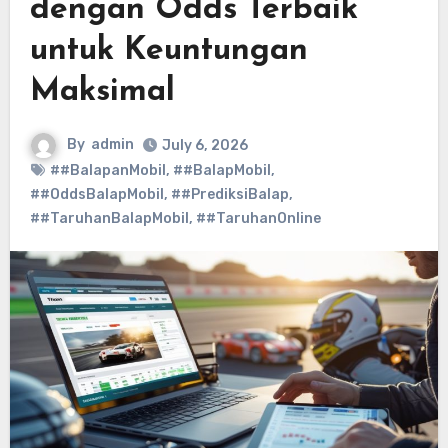
dengan Odds Terbaik
untuk Keuntungan
Maksimal
By
admin
July 6, 2026
##BalapanMobil
,
##BalapMobil
,
##OddsBalapMobil
,
##PrediksiBalap
,
##TaruhanBalapMobil
,
##TaruhanOnline