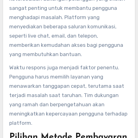
sangat penting untuk membantu pengguna
menghadapi masalah. Platform yang
menyediakan beberapa saluran komunikasi,
seperti live chat, email, dan telepon,
memberikan kemudahan akses bagi pengguna
yang membutuhkan bantuan.
Waktu respons juga menjadi faktor penentu.
Pengguna harus memilih layanan yang
menawarkan tanggapan cepat, terutama saat
terjadi masalah saat taruhan. Tim dukungan
yang ramah dan berpengetahuan akan
meningkatkan kepercayaan pengguna terhadap
platform.
Pilihan Metode Pembayaran