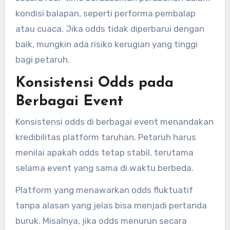
kondisi balapan, seperti performa pembalap
atau cuaca. Jika odds tidak diperbarui dengan
baik, mungkin ada risiko kerugian yang tinggi
bagi petaruh.
Konsistensi Odds pada
Berbagai Event
Konsistensi odds di berbagai event menandakan
kredibilitas platform taruhan. Petaruh harus
menilai apakah odds tetap stabil, terutama
selama event yang sama di waktu berbeda.
Platform yang menawarkan odds fluktuatif
tanpa alasan yang jelas bisa menjadi pertanda
buruk. Misalnya, jika odds menurun secara