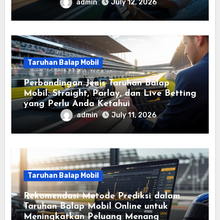
admin
July 12, 2026
Taruhan Balap Mobil
Perbandingan Jenis Taruhan Balap
Mobil: Straight, Parlay, dan Live Betting
yang Perlu Anda Ketahui
admin
July 11, 2026
Taruhan Balap Mobil
Rekomendasi Metode Prediksi dalam
Taruhan Balap Mobil Online untuk
Meningkatkan Peluang Menang