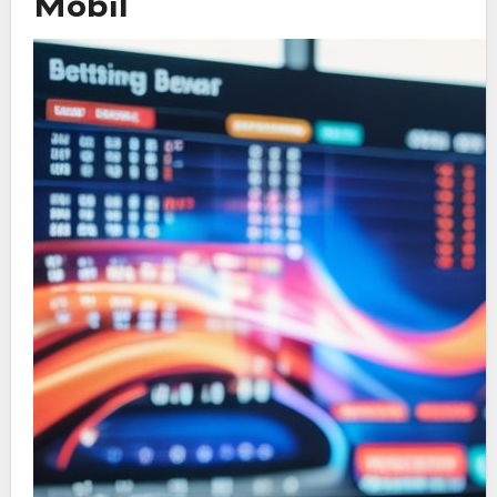
Mobil