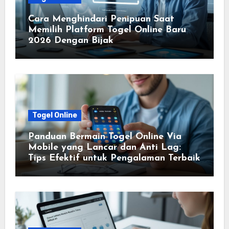
Cara Menghindari Penipuan Saat
Memilih Platform Togel Online Baru
2026 Dengan Bijak
Togel Online
Panduan Bermain Togel Online Via
Mobile yang Lancar dan Anti Lag:
Tips Efektif untuk Pengalaman Terbaik