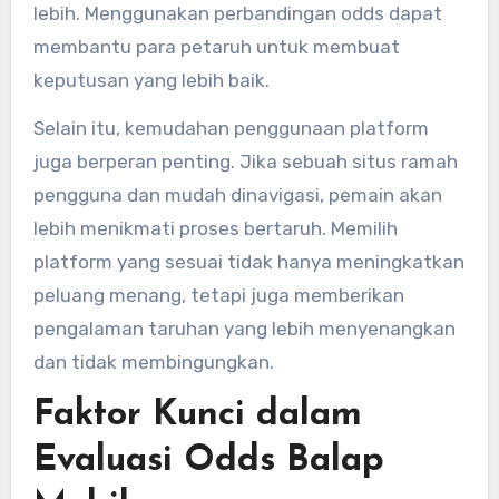
lebih. Menggunakan perbandingan odds dapat
membantu para petaruh untuk membuat
keputusan yang lebih baik.
Selain itu, kemudahan penggunaan platform
juga berperan penting. Jika sebuah situs ramah
pengguna dan mudah dinavigasi, pemain akan
lebih menikmati proses bertaruh. Memilih
platform yang sesuai tidak hanya meningkatkan
peluang menang, tetapi juga memberikan
pengalaman taruhan yang lebih menyenangkan
dan tidak membingungkan.
Faktor Kunci dalam
Evaluasi Odds Balap