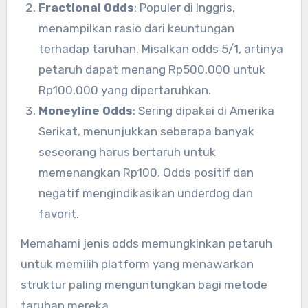
Fractional Odds
: Populer di Inggris,
menampilkan rasio dari keuntungan
terhadap taruhan. Misalkan odds 5/1, artinya
petaruh dapat menang Rp500.000 untuk
Rp100.000 yang dipertaruhkan.
Moneyline Odds
: Sering dipakai di Amerika
Serikat, menunjukkan seberapa banyak
seseorang harus bertaruh untuk
memenangkan Rp100. Odds positif dan
negatif mengindikasikan underdog dan
favorit.
Memahami jenis odds memungkinkan petaruh
untuk memilih platform yang menawarkan
struktur paling menguntungkan bagi metode
taruhan mereka.