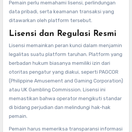
Pemain perlu memahami lisensi, perlindungan
data pribadi, serta keamanan transaksi yang
ditawarkan oleh platform tersebut.
Lisensi dan Regulasi Resmi
Lisensi memainkan peran kunci dalam menjamin
legalitas suatu platform taruhan. Platform yang
berbadan hukum biasanya memiliki izin dari
otoritas pengatur yang diakui, seperti PAGCOR
(Philippine Amusement and Gaming Corporation)
atau UK Gambling Commission. Lisensi ini
memastikan bahwa operator mengikuti standar
di bidang perjudian dan melindungi hak-hak
pemain.
Pemain harus memeriksa transparansi informasi