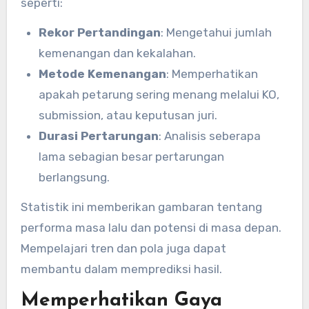
seperti:
Rekor Pertandingan
: Mengetahui jumlah
kemenangan dan kekalahan.
Metode Kemenangan
: Memperhatikan
apakah petarung sering menang melalui KO,
submission, atau keputusan juri.
Durasi Pertarungan
: Analisis seberapa
lama sebagian besar pertarungan
berlangsung.
Statistik ini memberikan gambaran tentang
performa masa lalu dan potensi di masa depan.
Mempelajari tren dan pola juga dapat
membantu dalam memprediksi hasil.
Memperhatikan Gaya