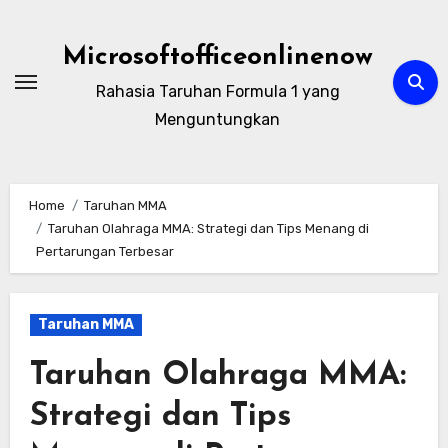
Skip
to
Microsoftofficeonlinenow
content
Rahasia Taruhan Formula 1 yang
Menguntungkan
Home
Taruhan MMA
Taruhan Olahraga MMA: Strategi dan Tips Menang di
Pertarungan Terbesar
Taruhan MMA
Taruhan Olahraga MMA:
Strategi dan Tips