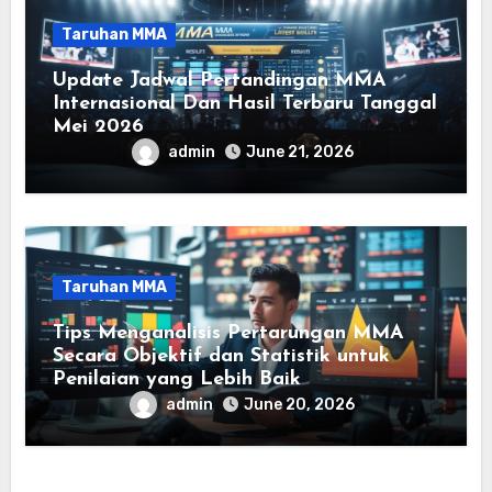
Taruhan MMA
Update Jadwal Pertandingan MMA
Internasional Dan Hasil Terbaru Tanggal
Mei 2026
admin
June 21, 2026
Taruhan MMA
Tips Menganalisis Pertarungan MMA
Secara Objektif dan Statistik untuk
Penilaian yang Lebih Baik
admin
June 20, 2026