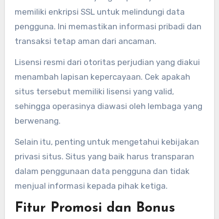
memiliki enkripsi SSL untuk melindungi data
pengguna. Ini memastikan informasi pribadi dan
transaksi tetap aman dari ancaman.
Lisensi resmi dari otoritas perjudian yang diakui
menambah lapisan kepercayaan. Cek apakah
situs tersebut memiliki lisensi yang valid,
sehingga operasinya diawasi oleh lembaga yang
berwenang.
Selain itu, penting untuk mengetahui kebijakan
privasi situs. Situs yang baik harus transparan
dalam penggunaan data pengguna dan tidak
menjual informasi kepada pihak ketiga.
Fitur Promosi dan Bonus