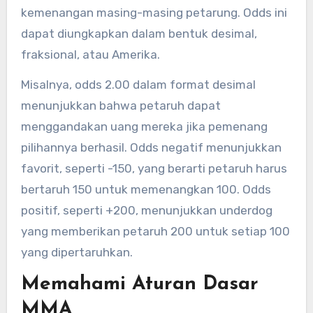
kemenangan masing-masing petarung. Odds ini
dapat diungkapkan dalam bentuk desimal,
fraksional, atau Amerika.
Misalnya, odds 2.00 dalam format desimal
menunjukkan bahwa petaruh dapat
menggandakan uang mereka jika pemenang
pilihannya berhasil. Odds negatif menunjukkan
favorit, seperti -150, yang berarti petaruh harus
bertaruh 150 untuk memenangkan 100. Odds
positif, seperti +200, menunjukkan underdog
yang memberikan petaruh 200 untuk setiap 100
yang dipertaruhkan.
Memahami Aturan Dasar
MMA