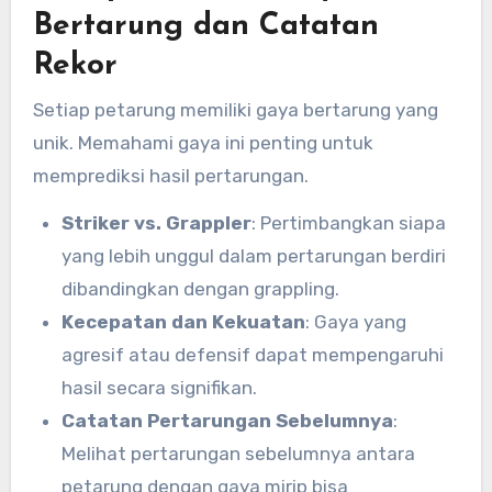
Bertarung dan Catatan
Rekor
Setiap petarung memiliki gaya bertarung yang
unik. Memahami gaya ini penting untuk
memprediksi hasil pertarungan.
Striker vs. Grappler
: Pertimbangkan siapa
yang lebih unggul dalam pertarungan berdiri
dibandingkan dengan grappling.
Kecepatan dan Kekuatan
: Gaya yang
agresif atau defensif dapat mempengaruhi
hasil secara signifikan.
Catatan Pertarungan Sebelumnya
:
Melihat pertarungan sebelumnya antara
petarung dengan gaya mirip bisa