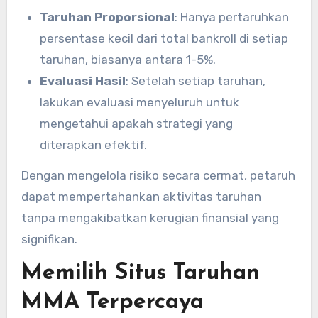
Taruhan Proporsional
: Hanya pertaruhkan
persentase kecil dari total bankroll di setiap
taruhan, biasanya antara 1-5%.
Evaluasi Hasil
: Setelah setiap taruhan,
lakukan evaluasi menyeluruh untuk
mengetahui apakah strategi yang
diterapkan efektif.
Dengan mengelola risiko secara cermat, petaruh
dapat mempertahankan aktivitas taruhan
tanpa mengakibatkan kerugian finansial yang
signifikan.
Memilih Situs Taruhan
MMA Terpercaya