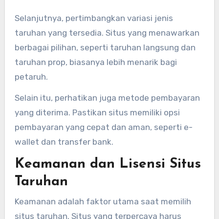
Selanjutnya, pertimbangkan variasi jenis
taruhan yang tersedia. Situs yang menawarkan
berbagai pilihan, seperti taruhan langsung dan
taruhan prop, biasanya lebih menarik bagi
petaruh.
Selain itu, perhatikan juga metode pembayaran
yang diterima. Pastikan situs memiliki opsi
pembayaran yang cepat dan aman, seperti e-
wallet dan transfer bank.
Keamanan dan Lisensi Situs
Taruhan
Keamanan adalah faktor utama saat memilih
situs taruhan. Situs yang terpercaya harus