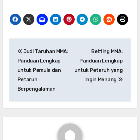
Post
Judi Taruhan MMA:
Betting MMA:
navigation
Panduan Lengkap
Panduan Lengkap
untuk Pemula dan
untuk Petaruh yang
Petaruh
Ingin Menang
Berpengalaman