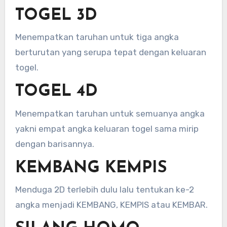
TOGEL 3D
Menempatkan taruhan untuk tiga angka
berturutan yang serupa tepat dengan keluaran
togel.
TOGEL 4D
Menempatkan taruhan untuk semuanya angka
yakni empat angka keluaran togel sama mirip
dengan barisannya.
KEMBANG KEMPIS
Menduga 2D terlebih dulu lalu tentukan ke-2
angka menjadi KEMBANG, KEMPIS atau KEMBAR.