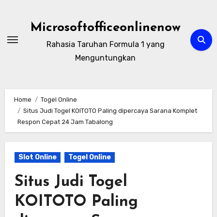
Skip
to
Microsoftofficeonlinenow
content
Rahasia Taruhan Formula 1 yang
Menguntungkan
Home
Togel Online
Situs Judi Togel KOITOTO Paling dipercaya Sarana Komplet
Respon Cepat 24 Jam Tabalong
Slot Online
Togel Online
Situs Judi Togel
KOITOTO Paling