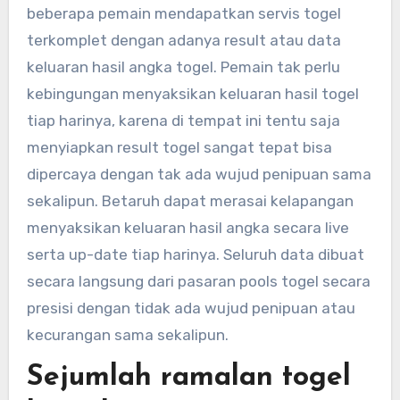
beberapa pemain mendapatkan servis togel
terkomplet dengan adanya result atau data
keluaran hasil angka togel. Pemain tak perlu
kebingungan menyaksikan keluaran hasil togel
tiap harinya, karena di tempat ini tentu saja
menyiapkan result togel sangat tepat bisa
dipercaya dengan tak ada wujud penipuan sama
sekalipun. Betaruh dapat merasai kelapangan
menyaksikan keluaran hasil angka secara live
serta up-date tiap harinya. Seluruh data dibuat
secara langsung dari pasaran pools togel secara
presisi dengan tidak ada wujud penipuan atau
kecurangan sama sekalipun.
Sejumlah ramalan togel