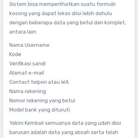
Sistem bisa memperlihatkan suatu formulir
kosong yang dapat lekas diisi lebih dahulu
dengan beberapa data yang betul dan komplet,
antara lain:
Nama Username
Kode
Verifikasi sandi
Alamat e-mail
Contact telpon atau WA
Nama rekening
Nomor rekening yang betul
Model bank yang dituruti
Yakini Kembali semuanya data yang udah diisi
barusan adalah data yang absah serta telah