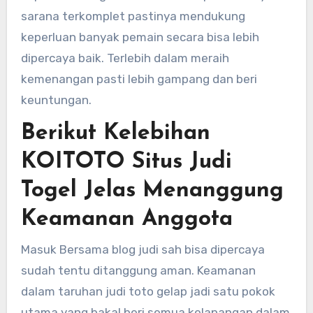
sarana terkomplet pastinya mendukung
keperluan banyak pemain secara bisa lebih
dipercaya baik. Terlebih dalam meraih
kemenangan pasti lebih gampang dan beri
keuntungan.
Berikut Kelebihan
KOITOTO Situs Judi
Togel Jelas Menanggung
Keamanan Anggota
Masuk Bersama blog judi sah bisa dipercaya
sudah tentu ditanggung aman. Keamanan
dalam taruhan judi toto gelap jadi satu pokok
utama yang bakal beri semua kelapangan dalam