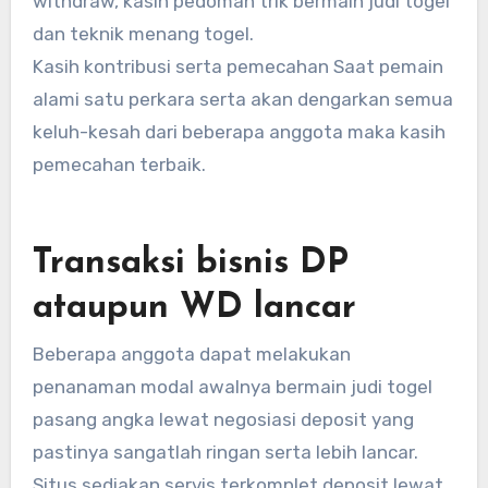
withdraw, kasih pedoman trik bermain judi togel
dan teknik menang togel.
Kasih kontribusi serta pemecahan Saat pemain
alami satu perkara serta akan dengarkan semua
keluh-kesah dari beberapa anggota maka kasih
pemecahan terbaik.
Transaksi bisnis DP
ataupun WD lancar
Beberapa anggota dapat melakukan
penanaman modal awalnya bermain judi togel
pasang angka lewat negosiasi deposit yang
pastinya sangatlah ringan serta lebih lancar.
Situs sediakan servis terkomplet deposit lewat