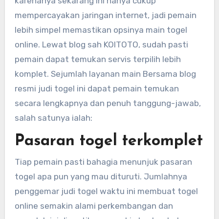
karenanya sekarang ini hanya cukup
mempercayakan jaringan internet, jadi pemain
lebih simpel memastikan opsinya main togel
online. Lewat blog sah KOITOTO, sudah pasti
pemain dapat temukan servis terpilih lebih
komplet. Sejumlah layanan main Bersama blog
resmi judi togel ini dapat pemain temukan
secara lengkapnya dan penuh tanggung-jawab,
salah satunya ialah:
Pasaran togel terkomplet
Tiap pemain pasti bahagia menunjuk pasaran
togel apa pun yang mau dituruti. Jumlahnya
penggemar judi togel waktu ini membuat togel
online semakin alami perkembangan dan