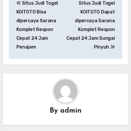
Situs Judi Togel
Situs Judi Togel
navigation
KOITOTO Bisa
KOITOTO Dapat
dipercaya Sarana
dipercaya Sarana
Komplet Respon
Komplet Respon
Cepat 24 Jam
Cepat 24 Jam Sungai
Penajam
Pinyuh
By
admin