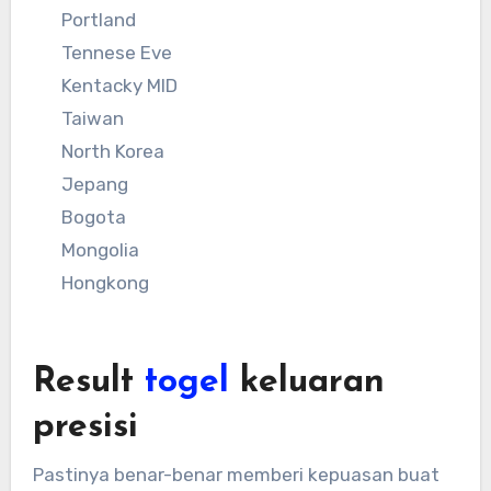
Portland
Tennese Eve
Kentacky MID
Taiwan
North Korea
Jepang
Bogota
Mongolia
Hongkong
Result
togel
keluaran
presisi
Pastinya benar-benar memberi kepuasan buat