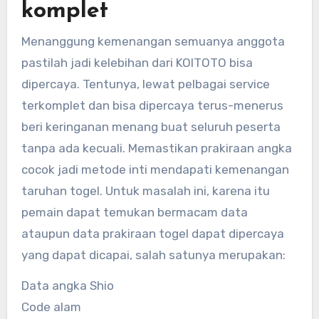
komplet
Menanggung kemenangan semuanya anggota
pastilah jadi kelebihan dari KOITOTO bisa
dipercaya. Tentunya, lewat pelbagai service
terkomplet dan bisa dipercaya terus-menerus
beri keringanan menang buat seluruh peserta
tanpa ada kecuali. Memastikan prakiraan angka
cocok jadi metode inti mendapati kemenangan
taruhan togel. Untuk masalah ini, karena itu
pemain dapat temukan bermacam data
ataupun data prakiraan togel dapat dipercaya
yang dapat dicapai, salah satunya merupakan:
Data angka Shio
Code alam