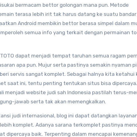
 disukai bermacam bettor golongan mana pun. Metode
ain terasa lebih irit tak harus datang ke suatu bandar
aatkan Android membikin bettor berasa simpel dalam mu
emperoleh semua info yang terkait dengan permainan to
OITOTO dapat menjadi tempat taruhan semua ragam per
pasaran apa pun. Mujur serta pastinya semakin nyaman pil
 beri servis sangat komplet. Sebagai halnya kita ketahui 
et saat ini, tentu penting tentukan situs bisa dipercaya
li menjadi website judi sah Indonesia pastilah terus-m
nggung-jawab serta tak akan memengkalkan.
tansi judi internasional, blog ini dapat datangkan layana
 lebih komplet. Adanya sarana terkomplet pastinya me
pat dipercaya baik. Terpenting dalam mencapai kemena