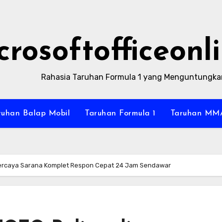
crosoftofficeonl
Rahasia Taruhan Formula 1 yang Menguntungka
ruhan Balap Mobil
Taruhan Formula 1
Taruhan MM
ipercaya Sarana Komplet Respon Cepat 24 Jam Sendawar