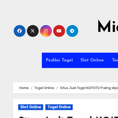
Skip
to
content
Mi
Pediksi Togel
Slot Online
Ta
Home
Togel Online
Situs Judi Togel KOITOTO Paling d
Slot Online
Togel Online