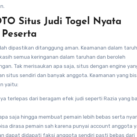
n.
TO Situs Judi Togel Nyata
Peserta
udah dipastikan ditanggung aman. Keamanan dalam taruh
 kasih semua keringanan dalam taruhan dan beroleh
an. Tak merisaukan apa saja, situs dengan engine yan
an situs sendiri dan banyak anggota. Keamanan yang bi
n yaitu:
 terlepas dari beragam efek judi seperti Razia yang b
iapa saja hingga membuat pemain lebih bebas serta nya
isa dirasa pemain sah karena punyai account anggota 
dapat didapati faksi anggota sendiri pasti bebas dari