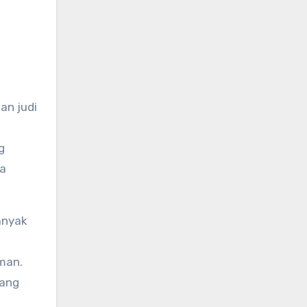
an judi
g
sa
anyak
man.
yang