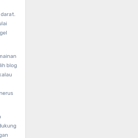
 darat.
lai
gel
mainan
ih blog
kalau
.
enerus
n
ndukung
ngan