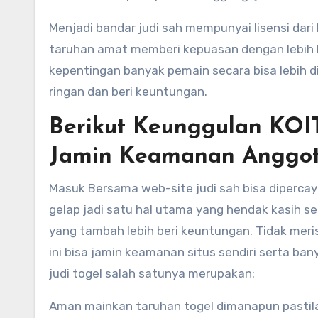
Menjadi bandar judi sah mempunyai lisensi dari 
taruhan amat memberi kepuasan dengan lebih 
kepentingan banyak pemain secara bisa lebih d
ringan dan beri keuntungan.
Berikut Keunggulan KOIT
Jamin Keamanan Anggo
Masuk Bersama web-site judi sah bisa diperca
gelap jadi satu hal utama yang hendak kasih
yang tambah lebih beri keuntungan. Tidak meri
ini bisa jamin keamanan situs sendiri serta b
judi togel salah satunya merupakan:
Aman mainkan taruhan togel dimanapun pastilah