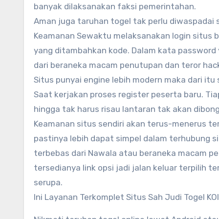
banyak dilaksanakan faksi pemerintahan.
Aman juga taruhan togel tak perlu diwaspadai 
Keamanan Sewaktu melaksanakan login situs b
yang ditambahkan kode. Dalam kata password y
dari beraneka macam penutupan dan teror hack
Situs punyai engine lebih modern maka dari itu
Saat kerjakan proses register peserta baru. Ti
hingga tak harus risau lantaran tak akan dibon
Keamanan situs sendiri akan terus-menerus t
pastinya lebih dapat simpel dalam terhubung si
terbebas dari Nawala atau beraneka macam pen
tersedianya link opsi jadi jalan keluar terpili
serupa.
Ini Layanan Terkomplet Situs Sah Judi Togel K