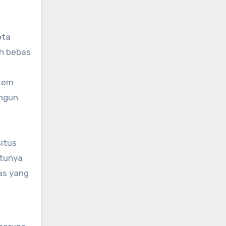
ota
ah bebas
stem
angun
situs
ntunya
tas yang