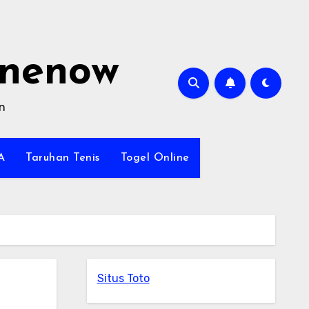
inenow
n
A
Taruhan Tenis
Togel Online
Situs Toto