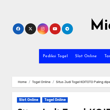
Skip
to
content
Mi
Pediksi Togel
Slot Online
Ta
Home
Togel Online
Situs Judi Togel KOITOTO Paling d
Slot Online
Togel Online