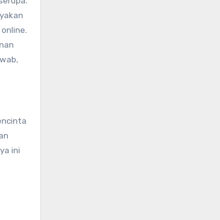
serupa.
ayakan
online.
anan
awab,
encinta
kan
a ini