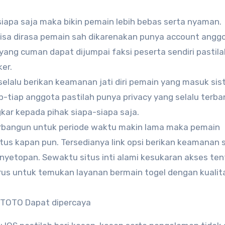
siapa saja maka bikin pemain lebih bebas serta nyaman.
isa dirasa pemain sah dikarenakan punya account angg
ang cuman dapat dijumpai faksi peserta sendiri pastil
er.
 selalu berikan keamanan jati diri pemain yang masuk si
ap-tiap anggota pastilah punya privacy yang selalu terb
gkar kepada pihak siapa-siapa saja.
erbangun untuk periode waktu makin lama maka pemain
tus kapan pun. Tersedianya link opsi berikan keamanan 
yetopan. Sewaktu situs inti alami kesukaran akses te
h terus untuk temukan layanan bermain togel dengan kuali
OITOTO Dapat dipercaya