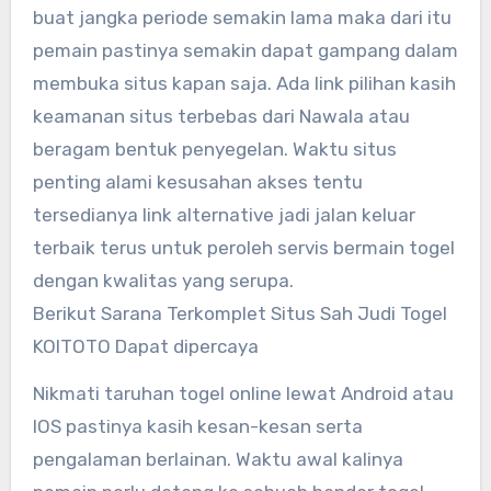
buat jangka periode semakin lama maka dari itu
pemain pastinya semakin dapat gampang dalam
membuka situs kapan saja. Ada link pilihan kasih
keamanan situs terbebas dari Nawala atau
beragam bentuk penyegelan. Waktu situs
penting alami kesusahan akses tentu
tersedianya link alternative jadi jalan keluar
terbaik terus untuk peroleh servis bermain togel
dengan kwalitas yang serupa.
Berikut Sarana Terkomplet Situs Sah Judi Togel
KOITOTO Dapat dipercaya
Nikmati taruhan togel online lewat Android atau
IOS pastinya kasih kesan-kesan serta
pengalaman berlainan. Waktu awal kalinya