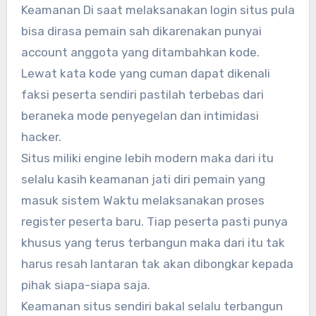
Keamanan Di saat melaksanakan login situs pula
bisa dirasa pemain sah dikarenakan punyai
account anggota yang ditambahkan kode.
Lewat kata kode yang cuman dapat dikenali
faksi peserta sendiri pastilah terbebas dari
beraneka mode penyegelan dan intimidasi
hacker.
Situs miliki engine lebih modern maka dari itu
selalu kasih keamanan jati diri pemain yang
masuk sistem Waktu melaksanakan proses
register peserta baru. Tiap peserta pasti punya
khusus yang terus terbangun maka dari itu tak
harus resah lantaran tak akan dibongkar kepada
pihak siapa-siapa saja.
Keamanan situs sendiri bakal selalu terbangun