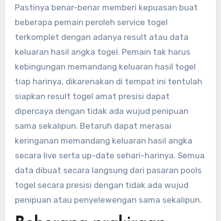
Pastinya benar-benar memberi kepuasan buat
beberapa pemain peroleh service togel
terkomplet dengan adanya result atau data
keluaran hasil angka togel. Pemain tak harus
kebingungan memandang keluaran hasil togel
tiap harinya, dikarenakan di tempat ini tentulah
siapkan result togel amat presisi dapat
dipercaya dengan tidak ada wujud penipuan
sama sekalipun. Betaruh dapat merasai
keringanan memandang keluaran hasil angka
secara live serta up-date sehari-harinya. Semua
data dibuat secara langsung dari pasaran pools
togel secara presisi dengan tidak ada wujud
penipuan atau penyelewengan sama sekalipun.