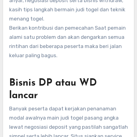
anyar, negosiasi deposit serta bisnis withdraw,
kasih tips langkah bermain judi togel dan teknik
menang togel.
Berikan kontribusi dan pemecahan Saat pemain
alami satu problem dan akan dengarkan semua
rintihan dari beberapa peserta maka beri jalan
keluar paling bagus.
Bisnis DP atau WD
lancar
Banyak peserta dapat kerjakan penanaman
modal awalnya main judi togel pasang angka
lewat negosiasi deposit yang pastilah sangatlah
simpel serta lebih lancar. Situs siapkan service