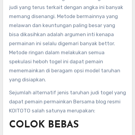
judi yang terus terkait dengan angka ini banyak
memang disenangi. Metode bermainnya yang
melawan dan keuntungan paling besar yang
bisa dikasihkan adalah argumen inti kenapa
permainan ini selalu digemari banyak bettor.
Metode ringan dalam melakukan semua
spekulasi heboh togel ini dapat pemain
mememainkan di beragam opsi model taruhan
yang disiapkan.
Sejumlah alternatif jenis taruhan judi togel yang
dapat pemain permainkan Bersama blog resmi
KOITOTO salah satunya merupakan:
COLOK BEBAS