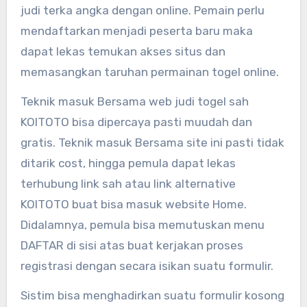
judi terka angka dengan online. Pemain perlu
mendaftarkan menjadi peserta baru maka
dapat lekas temukan akses situs dan
memasangkan taruhan permainan togel online.
Teknik masuk Bersama web judi togel sah
KOITOTO bisa dipercaya pasti muudah dan
gratis. Teknik masuk Bersama site ini pasti tidak
ditarik cost, hingga pemula dapat lekas
terhubung link sah atau link alternative
KOITOTO buat bisa masuk website Home.
Didalamnya, pemula bisa memutuskan menu
DAFTAR di sisi atas buat kerjakan proses
registrasi dengan secara isikan suatu formulir.
Sistim bisa menghadirkan suatu formulir kosong