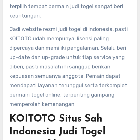
terpilih tempat bermain judi togel sangat beri
keuntungan.
Jadi website resmi judi togel di Indonesia, pasti
KOITOTO udah mempunyai lisensi paling
dipercaya dan memiliki pengalaman. Selalu beri
up-date dan up-grade untuk tiap service yang
diberi, pasti masalah ini sanggup berikan
kepuasan semuanya anggota. Pemain dapat
mendapati layanan terunggul serta terkomplet
bermain togel online, terpenting gampang
memperoleh kemenangan.
KOITOTO Situs Sah
Indonesia Judi Togel