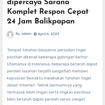
dipercaya Sarana
Komplet Respon Cepat
24 Jam Balikpapan
By
admin
April 6, 2023
Tempat taruhan berpamor perjudian togel
pastilah dikenali beberapa golongan bettor.
Utamanya di Indonesia, beberapa betaruh dapat
peroleh layanan terpilih sangatlah memberi
kepuasan Sewaktu melakukan taruhan togel
dalam internet. Teknik bermainnya yang
termasuk lebih ringan serta ringkas pastinya
bikin betaruh dapat peroleh servis sangat