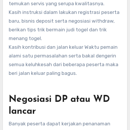
temukan servis yang serupa kwalitasnya.
Kasih instruksi dalam lakukan registrasi peserta
baru, bisnis deposit serta negosiasi withdraw,
berikan tips trik bermain judi togel dan trik
menang togel.
Kasih kontribusi dan jalan keluar Waktu pemain
alami satu permasalahan serta bakal dengerin
semua keluhkesah dari beberapa peserta maka
beri jalan keluar paling bagus.
Negosiasi DP atau WD
lancar
Banyak peserta dapat kerjakan penanaman