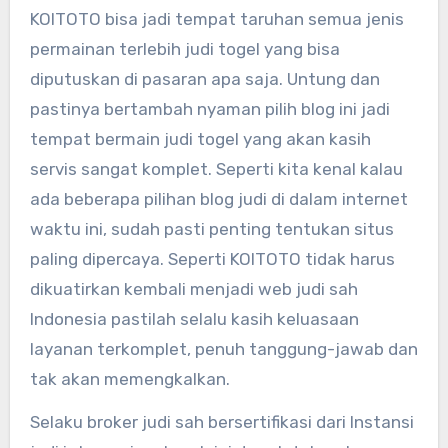
KOITOTO bisa jadi tempat taruhan semua jenis
permainan terlebih judi togel yang bisa
diputuskan di pasaran apa saja. Untung dan
pastinya bertambah nyaman pilih blog ini jadi
tempat bermain judi togel yang akan kasih
servis sangat komplet. Seperti kita kenal kalau
ada beberapa pilihan blog judi di dalam internet
waktu ini, sudah pasti penting tentukan situs
paling dipercaya. Seperti KOITOTO tidak harus
dikuatirkan kembali menjadi web judi sah
Indonesia pastilah selalu kasih keluasaan
layanan terkomplet, penuh tanggung-jawab dan
tak akan memengkalkan.
Selaku broker judi sah bersertifikasi dari Instansi