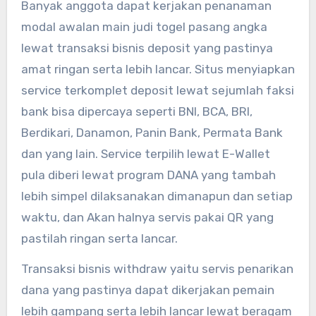
Banyak anggota dapat kerjakan penanaman
modal awalan main judi togel pasang angka
lewat transaksi bisnis deposit yang pastinya
amat ringan serta lebih lancar. Situs menyiapkan
service terkomplet deposit lewat sejumlah faksi
bank bisa dipercaya seperti BNI, BCA, BRI,
Berdikari, Danamon, Panin Bank, Permata Bank
dan yang lain. Service terpilih lewat E-Wallet
pula diberi lewat program DANA yang tambah
lebih simpel dilaksanakan dimanapun dan setiap
waktu, dan Akan halnya servis pakai QR yang
pastilah ringan serta lancar.
Transaksi bisnis withdraw yaitu servis penarikan
dana yang pastinya dapat dikerjakan pemain
lebih gampang serta lebih lancar lewat beragam