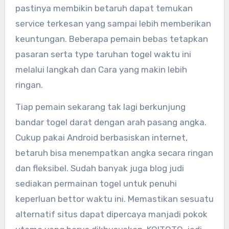
pastinya membikin betaruh dapat temukan
service terkesan yang sampai lebih memberikan
keuntungan. Beberapa pemain bebas tetapkan
pasaran serta type taruhan togel waktu ini
melalui langkah dan Cara yang makin lebih
ringan.
Tiap pemain sekarang tak lagi berkunjung
bandar togel darat dengan arah pasang angka.
Cukup pakai Android berbasiskan internet,
betaruh bisa menempatkan angka secara ringan
dan fleksibel. Sudah banyak juga blog judi
sediakan permainan togel untuk penuhi
keperluan bettor waktu ini. Memastikan sesuatu
alternatif situs dapat dipercaya manjadi pokok