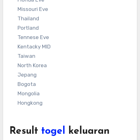
Missouri Eve
Thailand
Portland
Tennese Eve
Kentacky MID
Taiwan
North Korea
Jepang
Bogota
Mongolia
Hongkong
Result
togel
keluaran