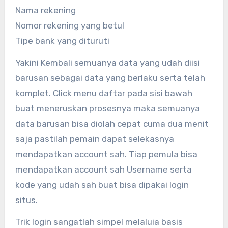
Nama rekening
Nomor rekening yang betul
Tipe bank yang dituruti
Yakini Kembali semuanya data yang udah diisi
barusan sebagai data yang berlaku serta telah
komplet. Click menu daftar pada sisi bawah
buat meneruskan prosesnya maka semuanya
data barusan bisa diolah cepat cuma dua menit
saja pastilah pemain dapat selekasnya
mendapatkan account sah. Tiap pemula bisa
mendapatkan account sah Username serta
kode yang udah sah buat bisa dipakai login
situs.
Trik login sangatlah simpel melaluia basis