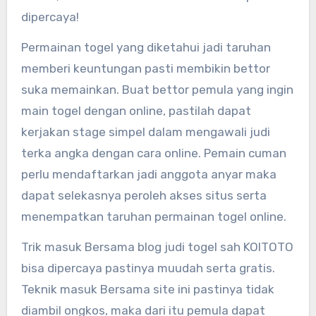
dipercaya!
Permainan togel yang diketahui jadi taruhan
memberi keuntungan pasti membikin bettor
suka memainkan. Buat bettor pemula yang ingin
main togel dengan online, pastilah dapat
kerjakan stage simpel dalam mengawali judi
terka angka dengan cara online. Pemain cuman
perlu mendaftarkan jadi anggota anyar maka
dapat selekasnya peroleh akses situs serta
menempatkan taruhan permainan togel online.
Trik masuk Bersama blog judi togel sah KOITOTO
bisa dipercaya pastinya muudah serta gratis.
Teknik masuk Bersama site ini pastinya tidak
diambil ongkos, maka dari itu pemula dapat