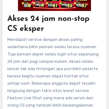
Akses 24 jam non-stop
CS eksper
Mendapat service dengan akses paling
sederhana bikin pemain selalu terasa nyaman.
Tiap pemain dapat selalu login situs sepanjang
24 jam dari pagi sampai malam. Akses selalu
lancar tak ada rintangan apa pun bikin peserta
berasa begitu nyaman dapat kontak situs
setiap saat. Beberapa anggota dapat terjalin
langsung dengan faksi situs lewat service
Feature Live Chat yang mana ada servis dari
orang CS yang tambah lebih berpengalaman.