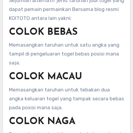
Sejumlah alternatif jenis taruhan judi togel yang
dapat pemain permainkan Bersama blog resmi
KOITOTO antara lain yakni:
COLOK BEBAS
Memasangkan taruhan untuk satu angka yang
tampil di pengeluaran togel bebas posisi mana
saja.
COLOK MACAU
Memasangkan taruhan untuk tebakan dua
angka keluaran togel yang tampak secara bebas
pada posisi mana saja.
COLOK NAGA