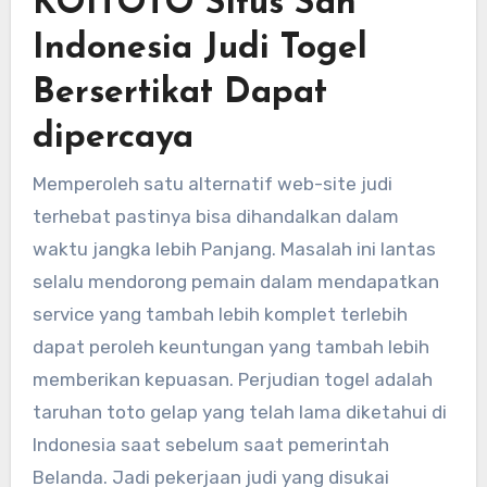
KOITOTO Situs Sah
Indonesia Judi Togel
Bersertikat Dapat
dipercaya
Memperoleh satu alternatif web-site judi
terhebat pastinya bisa dihandalkan dalam
waktu jangka lebih Panjang. Masalah ini lantas
selalu mendorong pemain dalam mendapatkan
service yang tambah lebih komplet terlebih
dapat peroleh keuntungan yang tambah lebih
memberikan kepuasan. Perjudian togel adalah
taruhan toto gelap yang telah lama diketahui di
Indonesia saat sebelum saat pemerintah
Belanda. Jadi pekerjaan judi yang disukai