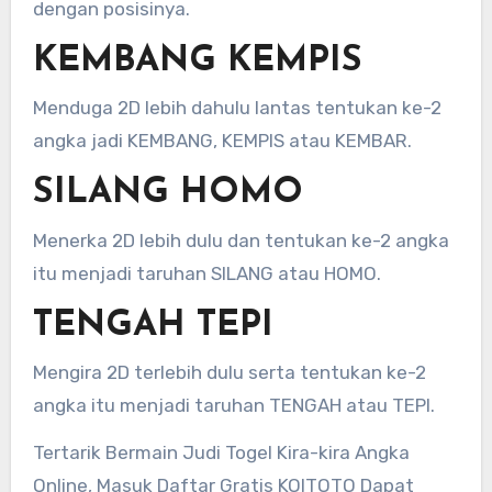
dengan posisinya.
KEMBANG KEMPIS
Menduga 2D lebih dahulu lantas tentukan ke-2
angka jadi KEMBANG, KEMPIS atau KEMBAR.
SILANG HOMO
Menerka 2D lebih dulu dan tentukan ke-2 angka
itu menjadi taruhan SILANG atau HOMO.
TENGAH TEPI
Mengira 2D terlebih dulu serta tentukan ke-2
angka itu menjadi taruhan TENGAH atau TEPI.
Tertarik Bermain Judi Togel Kira-kira Angka
Online, Masuk Daftar Gratis KOITOTO Dapat