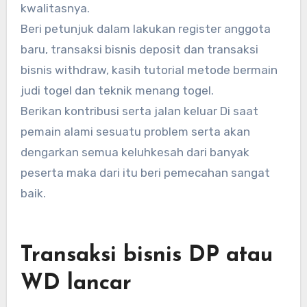
kwalitasnya.
Beri petunjuk dalam lakukan register anggota
baru, transaksi bisnis deposit dan transaksi
bisnis withdraw, kasih tutorial metode bermain
judi togel dan teknik menang togel.
Berikan kontribusi serta jalan keluar Di saat
pemain alami sesuatu problem serta akan
dengarkan semua keluhkesah dari banyak
peserta maka dari itu beri pemecahan sangat
baik.
Transaksi bisnis DP atau
WD lancar