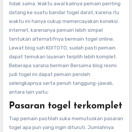
tidak sama. Waktu awal kalinya pemain penting
datang ke suatu bandar togel darat, karena itu
waktu ini hanya cukup memercayakan koneksi
internet, karenanya pemain lebih simpel
tentukan alternatifnya bermain togel online.
Lewat blog sah KOITOTO, sudah pasti pemain
dapat temukan layanan terpilih lebih komplet.
Beberapa sarana bermain Bersama blog resmi
judi togel ini dapat pemain peroleh
selengkapnya serta penuh tanggung-jawab,
antara lain yaitu:
Pasaran togel terkomplet
Tiap pemain pastilah suka memutuskan pasaran
togel apa pun yang ingin dituruti. Jumlahnya