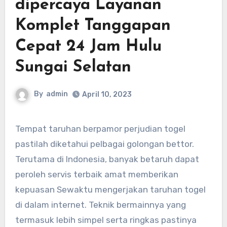
dipercaya Layanan
Komplet Tanggapan
Cepat 24 Jam Hulu
Sungai Selatan
By
admin
April 10, 2023
Tempat taruhan berpamor perjudian togel
pastilah diketahui pelbagai golongan bettor.
Terutama di Indonesia, banyak betaruh dapat
peroleh servis terbaik amat memberikan
kepuasan Sewaktu mengerjakan taruhan togel
di dalam internet. Teknik bermainnya yang
termasuk lebih simpel serta ringkas pastinya