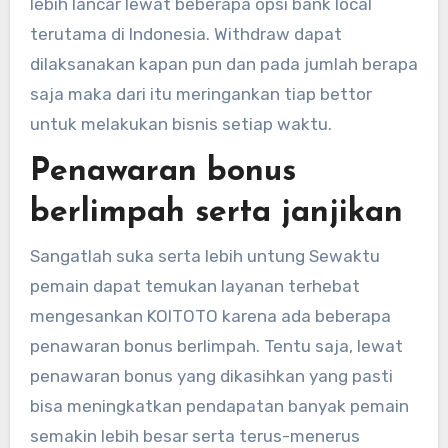
lebih lancar lewat beberapa opsi bank local
terutama di Indonesia. Withdraw dapat
dilaksanakan kapan pun dan pada jumlah berapa
saja maka dari itu meringankan tiap bettor
untuk melakukan bisnis setiap waktu.
Penawaran bonus
berlimpah serta janjikan
Sangatlah suka serta lebih untung Sewaktu
pemain dapat temukan layanan terhebat
mengesankan KOITOTO karena ada beberapa
penawaran bonus berlimpah. Tentu saja, lewat
penawaran bonus yang dikasihkan yang pasti
bisa meningkatkan pendapatan banyak pemain
semakin lebih besar serta terus-menerus