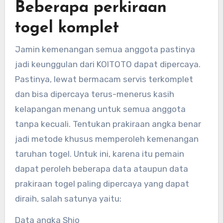
Beberapa perkiraan
togel komplet
Jamin kemenangan semua anggota pastinya
jadi keunggulan dari KOITOTO dapat dipercaya.
Pastinya, lewat bermacam servis terkomplet
dan bisa dipercaya terus-menerus kasih
kelapangan menang untuk semua anggota
tanpa kecuali. Tentukan prakiraan angka benar
jadi metode khusus memperoleh kemenangan
taruhan togel. Untuk ini, karena itu pemain
dapat peroleh beberapa data ataupun data
prakiraan togel paling dipercaya yang dapat
diraih, salah satunya yaitu:
Data angka Shio