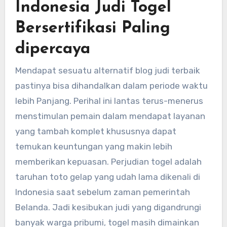
Indonesia Judi Togel
Bersertifikasi Paling
dipercaya
Mendapat sesuatu alternatif blog judi terbaik
pastinya bisa dihandalkan dalam periode waktu
lebih Panjang. Perihal ini lantas terus-menerus
menstimulan pemain dalam mendapat layanan
yang tambah komplet khususnya dapat
temukan keuntungan yang makin lebih
memberikan kepuasan. Perjudian togel adalah
taruhan toto gelap yang udah lama dikenali di
Indonesia saat sebelum zaman pemerintah
Belanda. Jadi kesibukan judi yang digandrungi
banyak warga pribumi, togel masih dimainkan