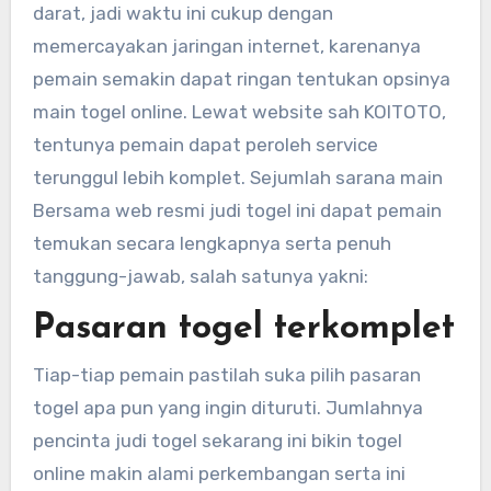
darat, jadi waktu ini cukup dengan
memercayakan jaringan internet, karenanya
pemain semakin dapat ringan tentukan opsinya
main togel online. Lewat website sah KOITOTO,
tentunya pemain dapat peroleh service
terunggul lebih komplet. Sejumlah sarana main
Bersama web resmi judi togel ini dapat pemain
temukan secara lengkapnya serta penuh
tanggung-jawab, salah satunya yakni:
Pasaran togel terkomplet
Tiap-tiap pemain pastilah suka pilih pasaran
togel apa pun yang ingin dituruti. Jumlahnya
pencinta judi togel sekarang ini bikin togel
online makin alami perkembangan serta ini