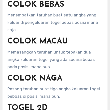
COLOK BEBAS
Menempatkan taruhan buat satu angka yang
keluar di pengeluaran togel bebas posisi mana
saja.
COLOK MACAU
Memasangkan taruhan untuk tebakan dua
angka keluaran togel yang ada secara bebas
pada posisi mana pun.
COLOK NAGA
Pasang taruhan buat tiga angka keluaran togel
bebbas di posisi mana pun.
TOGEL 2D