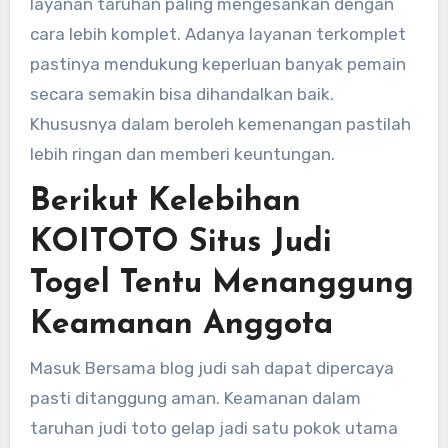
layanan taruhan paling mengesankan dengan
cara lebih komplet. Adanya layanan terkomplet
pastinya mendukung keperluan banyak pemain
secara semakin bisa dihandalkan baik.
Khususnya dalam beroleh kemenangan pastilah
lebih ringan dan memberi keuntungan.
Berikut Kelebihan
KOITOTO Situs Judi
Togel Tentu Menanggung
Keamanan Anggota
Masuk Bersama blog judi sah dapat dipercaya
pasti ditanggung aman. Keamanan dalam
taruhan judi toto gelap jadi satu pokok utama