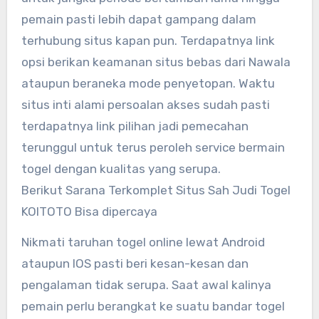
pemain pasti lebih dapat gampang dalam
terhubung situs kapan pun. Terdapatnya link
opsi berikan keamanan situs bebas dari Nawala
ataupun beraneka mode penyetopan. Waktu
situs inti alami persoalan akses sudah pasti
terdapatnya link pilihan jadi pemecahan
terunggul untuk terus peroleh service bermain
togel dengan kualitas yang serupa.
Berikut Sarana Terkomplet Situs Sah Judi Togel
KOITOTO Bisa dipercaya
Nikmati taruhan togel online lewat Android
ataupun IOS pasti beri kesan-kesan dan
pengalaman tidak serupa. Saat awal kalinya
pemain perlu berangkat ke suatu bandar togel