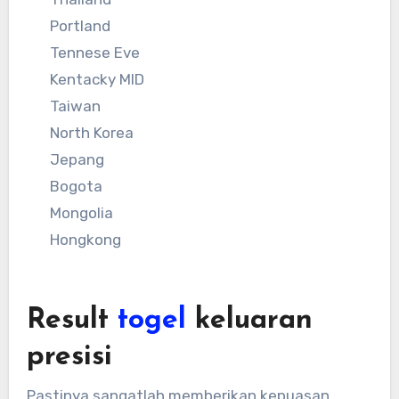
Portland
Tennese Eve
Kentacky MID
Taiwan
North Korea
Jepang
Bogota
Mongolia
Hongkong
Result
togel
keluaran
presisi
Pastinya sangatlah memberikan kepuasan