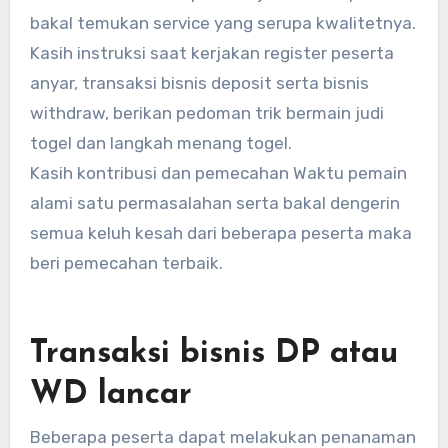
bakal temukan service yang serupa kwalitetnya.
Kasih instruksi saat kerjakan register peserta
anyar, transaksi bisnis deposit serta bisnis
withdraw, berikan pedoman trik bermain judi
togel dan langkah menang togel.
Kasih kontribusi dan pemecahan Waktu pemain
alami satu permasalahan serta bakal dengerin
semua keluh kesah dari beberapa peserta maka
beri pemecahan terbaik.
Transaksi bisnis DP atau
WD lancar
Beberapa peserta dapat melakukan penanaman