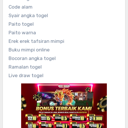
Code alam
Syair angka togel
Paito togel
Paito warna
Erek erek tafsiran mimpi
Buku mimpi online
Bocoran angka togel
Ramalan togel
Live draw togel