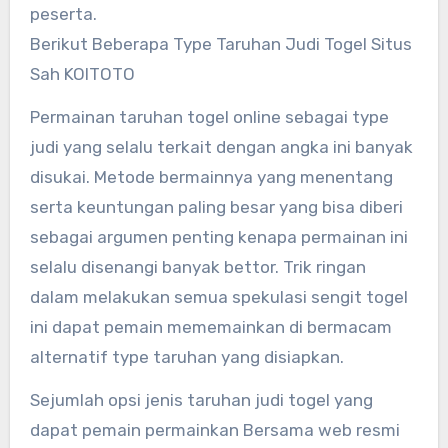
peserta.
Berikut Beberapa Type Taruhan Judi Togel Situs
Sah KOITOTO
Permainan taruhan togel online sebagai type
judi yang selalu terkait dengan angka ini banyak
disukai. Metode bermainnya yang menentang
serta keuntungan paling besar yang bisa diberi
sebagai argumen penting kenapa permainan ini
selalu disenangi banyak bettor. Trik ringan
dalam melakukan semua spekulasi sengit togel
ini dapat pemain mememainkan di bermacam
alternatif type taruhan yang disiapkan.
Sejumlah opsi jenis taruhan judi togel yang
dapat pemain permainkan Bersama web resmi