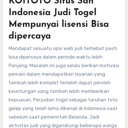
KOITOTO Situs Sah
Indonesia Judi Togel
Mempunyai lisensi Bisa
dipercaya
Mendapat sesuatu opsi web judi terhebat pasti
bisa dipercaya dalam periode waktu lebih
Panjang. Masalah ini juga selalu berikan motivasi
pemain dalam mendapatkan layanan yang
tambah lebih komplet terlebih dapat peroleh
keuntungan yang tambah lebih memberikan
kepuasan. Perjudian togel sebagai taruhan toto
gelap yang telah lama dikenali di Indonesia saat
sebelum saat pemerintah Belanda. Jadi
aktivitas judi yang digandrungi beberapa warga