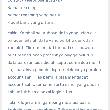
Contact telephone atau WA
Nama rekening
Nomor rekening yang betul
Model bank yang dituruti
Yakini Kembali seluruhnya data yang udah diisi
barusan adalah data yang berlaku dan udah
komplet. Click menu daftar pada sisi bawah
buat meneruskan prosesnya hingga seluruh
data barusan bisa diolah cepat cuma dua menit
saja pastinya pemain dapat selekasnya peroleh
account sah. Tiap pemula bisa mendapat
account sah Username serta sandi yang sudah
sah untuk bisa dipakai login situs.
Teknik login amat gampang melaluia basis
Android atau Handphone. Trik simpel login dapat