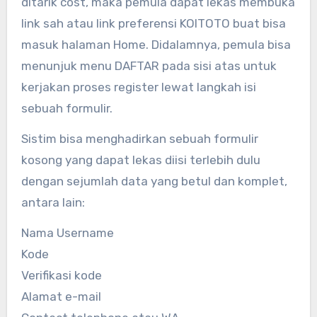
ditarik cost, maka pemula dapat lekas membuka
link sah atau link preferensi KOITOTO buat bisa
masuk halaman Home. Didalamnya, pemula bisa
menunjuk menu DAFTAR pada sisi atas untuk
kerjakan proses register lewat langkah isi
sebuah formulir.
Sistim bisa menghadirkan sebuah formulir
kosong yang dapat lekas diisi terlebih dulu
dengan sejumlah data yang betul dan komplet,
antara lain:
Nama Username
Kode
Verifikasi kode
Alamat e-mail