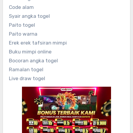
Code alam
Syair angka togel
Paito togel
Paito warna
Erek erek tafsiran mimpi
Buku mimpi online
Bocoran angka togel
Ramalan togel
Live draw togel