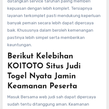
datangkan service taruhan paling memberi
kepuasan dengan lebih komplet. Tersiapnya
layanan terkomplet pasti mendukung keperluan
banyak pemain secara lebih dapat dipercaya
baik. Khususnya dalam beroleh kemenangan
pastinya lebih simpel serta memberikan
keuntungan.
Berikut Kelebihan
KOITOTO Situs Judi
Togel Nyata Jamin
Keamanan Peserta
Masuk Bersama web judi sah dapat dipercaya
sudah tentu ditanggung aman. Keamanan