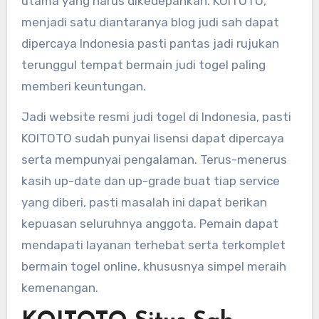
utama yang harus dikedepankan. KOITOTO,
menjadi satu diantaranya blog judi sah dapat
dipercaya Indonesia pasti pantas jadi rujukan
terunggul tempat bermain judi togel paling
memberi keuntungan.
Jadi website resmi judi togel di Indonesia, pasti
KOITOTO sudah punyai lisensi dapat dipercaya
serta mempunyai pengalaman. Terus-menerus
kasih up-date dan up-grade buat tiap service
yang diberi, pasti masalah ini dapat berikan
kepuasan seluruhnya anggota. Pemain dapat
mendapati layanan terhebat serta terkomplet
bermain togel online, khususnya simpel meraih
kemenangan.