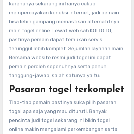
karenanya sekarang ini hanya cukup
mempercayakan koneksi internet, jadi pemain
bisa lebih gampang memastikan alternatifnya
main togel online. Lewat web sah KOITOTO,
pastinya pemain dapat temukan servis
terunggul lebih komplet. Sejumlah layanan main
Bersama website resmi judi togel ini dapat
pemain peroleh sepenuhnya serta penuh
tanggung-jawab, salah satunya yaitu:
Pasaran togel terkomplet
Tiap-tiap pemain pastinya suka pilih pasaran
togel apa saja yang mau dituruti. Banyak
pencinta judi togel sekarang ini bikin togel
online makin mengalami perkembangan serta