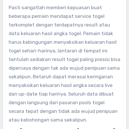
Pasti sangatlah memberi kepuasan buat
beberapa pemain mendapat service togel
terkomplet dengan terdapatnya result atau
data keluaran hasil angka togel. Pemain tidak
harus kebingungan menyaksikan keluaran hasil
togel sehari-harinya, lantaran di tempat ini
tentulah sediakan result togel paling presisi bisa
dipercaya dengan tak ada wujud penipuan sama
sekalipun. Betaruh dapat merasai keringanan
menyaksikan keluaran hasil angka secara live
dan up-date tiap harinya. Seluruh data dibuat
dengan langsung dari pasaran pools togel
secara tepat dengan tidak ada wujud penipuan
atau kebohongan sama sekalipun.