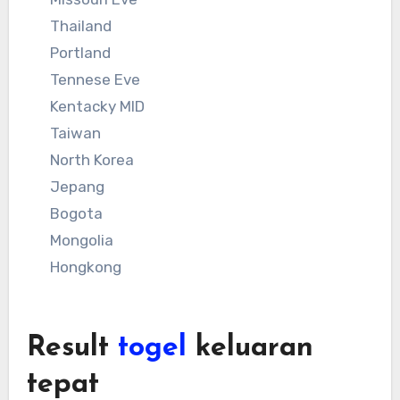
Thailand
Portland
Tennese Eve
Kentacky MID
Taiwan
North Korea
Jepang
Bogota
Mongolia
Hongkong
Result
togel
keluaran
tepat