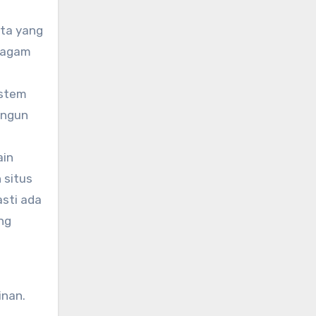
ota yang
eragam
istem
angun
ain
 situs
asti ada
ng
inan.