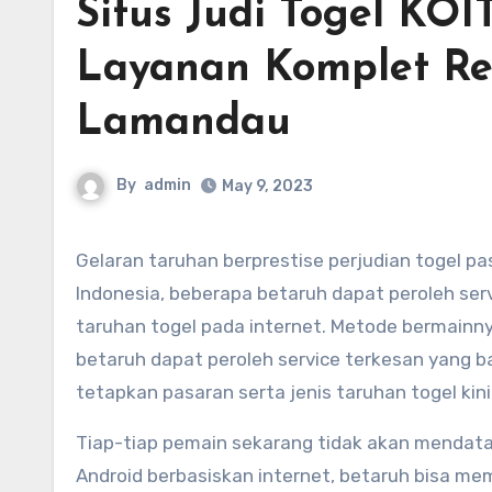
Situs Judi Togel KO
Layanan Komplet Re
Lamandau
By
admin
May 9, 2023
Gelaran taruhan berprestise perjudian togel pastilah diketahui bermacam golongan bettor. Terutama di
Indonesia, beberapa betaruh dapat peroleh se
taruhan togel pada internet. Metode bermainny
betaruh dapat peroleh service terkesan yang b
tetapkan pasaran serta jenis taruhan togel ki
Tiap-tiap pemain sekarang tidak akan mendata
Android berbasiskan internet, betaruh bisa me