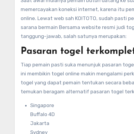
Saat awal mulanya pemain butuh datang ke suat
memercayakan koneksi internet, karena itu pe
online. Lewat web sah KOITOTO, sudah pasti pe
sarana bermain Bersama website resmi judi to
tanggung-jawab, salah satunya merupakan:
Pasaran togel terkomple
Tiap pemain pasti suka menunjuk pasaran togel
ini membikin togel online makin mengalami per
togel yang dapat pemain tentukan secara bebas
temukan beragam alternatif pasaran togel ter
Singapore
Buffalo 4D
Jakarta
Sydney