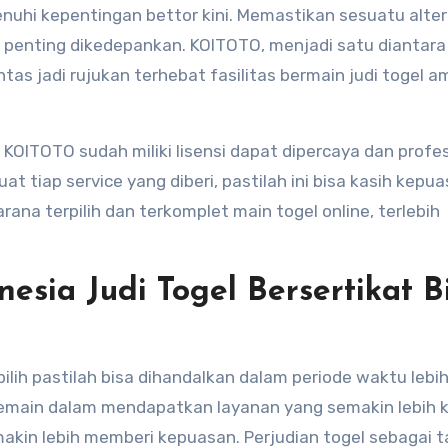
enuhi kepentingan bettor kini. Memastikan sesuatu alter
g penting dikedepankan. KOITOTO, menjadi satu diantar
tas jadi rujukan terhebat fasilitas bermain judi togel a
i KOITOTO sudah miliki lisensi dapat dipercaya dan profes
 tiap service yang diberi, pastilah ini bisa kasih kepu
a terpilih dan terkomplet main togel online, terlebih
sia Judi Togel Bersertikat B
ilih pastilah bisa dihandalkan dalam periode waktu lebi
 pemain dalam mendapatkan layanan yang semakin lebih 
akin lebih memberi kepuasan. Perjudian togel sebagai 