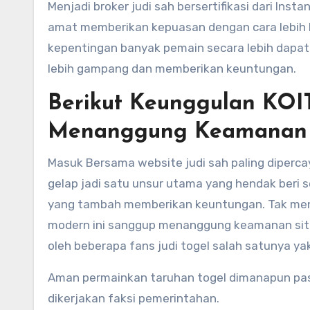
Menjadi broker judi sah bersertifikasi dari Insta
amat memberikan kepuasan dengan cara lebih 
kepentingan banyak pemain secara lebih dapat
lebih gampang dan memberikan keuntungan.
Berikut Keunggulan KOIT
Menanggung Keamanan 
Masuk Bersama website judi sah paling diperc
gelap jadi satu unsur utama yang hendak ber
yang tambah memberikan keuntungan. Tak meng
modern ini sanggup menanggung keamanan situs
oleh beberapa fans judi togel salah satunya yak
Aman permainkan taruhan togel dimanapun past
dikerjakan faksi pemerintahan.