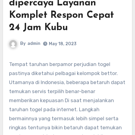
dipercaya Layanan
Komplet Respon Cepat
24 Jam Kubu
By
admin
May 18, 2023
Tempat taruhan berpamor perjudian togel
pastinya diketahui pelbagai kelompok bettor.
Utamanya di Indonesia, beberapa betaruh dapat
temukan servis terpilih benar-benar
memberikan kepuasan Di saat menjalankan
taruhan togel pada internet. Langkah
bermainnya yang termasuk lebih simpel serta
ringkas tentunya bikin betaruh dapat temukan