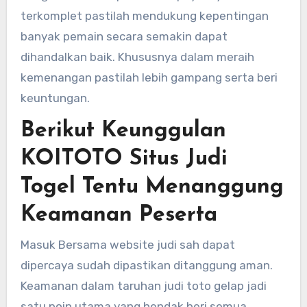
terkomplet pastilah mendukung kepentingan
banyak pemain secara semakin dapat
dihandalkan baik. Khususnya dalam meraih
kemenangan pastilah lebih gampang serta beri
keuntungan.
Berikut Keunggulan
KOITOTO Situs Judi
Togel Tentu Menanggung
Keamanan Peserta
Masuk Bersama website judi sah dapat
dipercaya sudah dipastikan ditanggung aman.
Keamanan dalam taruhan judi toto gelap jadi
satu poin utama yang hendak beri semua