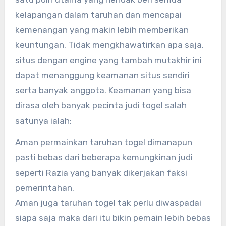
kelapangan dalam taruhan dan mencapai
kemenangan yang makin lebih memberikan
keuntungan. Tidak mengkhawatirkan apa saja,
situs dengan engine yang tambah mutakhir ini
dapat menanggung keamanan situs sendiri
serta banyak anggota. Keamanan yang bisa
dirasa oleh banyak pecinta judi togel salah
satunya ialah:
Aman permainkan taruhan togel dimanapun
pasti bebas dari beberapa kemungkinan judi
seperti Razia yang banyak dikerjakan faksi
pemerintahan.
Aman juga taruhan togel tak perlu diwaspadai
siapa saja maka dari itu bikin pemain lebih bebas