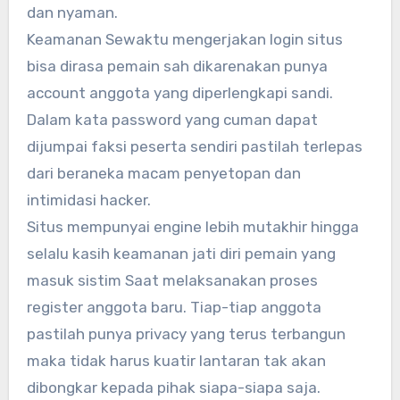
dan nyaman.
Keamanan Sewaktu mengerjakan login situs
bisa dirasa pemain sah dikarenakan punya
account anggota yang diperlengkapi sandi.
Dalam kata password yang cuman dapat
dijumpai faksi peserta sendiri pastilah terlepas
dari beraneka macam penyetopan dan
intimidasi hacker.
Situs mempunyai engine lebih mutakhir hingga
selalu kasih keamanan jati diri pemain yang
masuk sistim Saat melaksanakan proses
register anggota baru. Tiap-tiap anggota
pastilah punya privacy yang terus terbangun
maka tidak harus kuatir lantaran tak akan
dibongkar kepada pihak siapa-siapa saja.