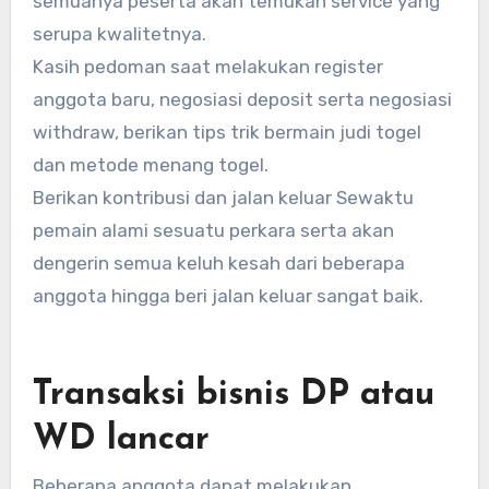
semuanya peserta akan temukan service yang
serupa kwalitetnya.
Kasih pedoman saat melakukan register
anggota baru, negosiasi deposit serta negosiasi
withdraw, berikan tips trik bermain judi togel
dan metode menang togel.
Berikan kontribusi dan jalan keluar Sewaktu
pemain alami sesuatu perkara serta akan
dengerin semua keluh kesah dari beberapa
anggota hingga beri jalan keluar sangat baik.
Transaksi bisnis DP atau
WD lancar
Beberapa anggota dapat melakukan