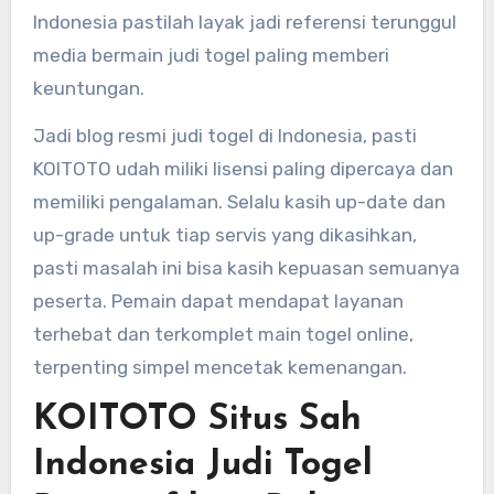
Indonesia pastilah layak jadi referensi terunggul
media bermain judi togel paling memberi
keuntungan.
Jadi blog resmi judi togel di Indonesia, pasti
KOITOTO udah miliki lisensi paling dipercaya dan
memiliki pengalaman. Selalu kasih up-date dan
up-grade untuk tiap servis yang dikasihkan,
pasti masalah ini bisa kasih kepuasan semuanya
peserta. Pemain dapat mendapat layanan
terhebat dan terkomplet main togel online,
terpenting simpel mencetak kemenangan.
KOITOTO Situs Sah
Indonesia Judi Togel