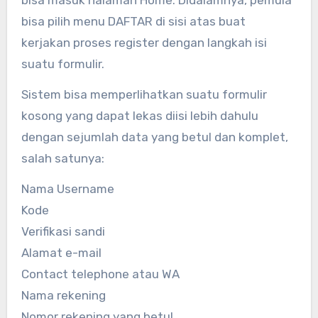
bisa masuk halaman Home. Didalamnya, pemula
bisa pilih menu DAFTAR di sisi atas buat
kerjakan proses register dengan langkah isi
suatu formulir.
Sistem bisa memperlihatkan suatu formulir
kosong yang dapat lekas diisi lebih dahulu
dengan sejumlah data yang betul dan komplet,
salah satunya:
Nama Username
Kode
Verifikasi sandi
Alamat e-mail
Contact telephone atau WA
Nama rekening
Nomor rekening yang betul