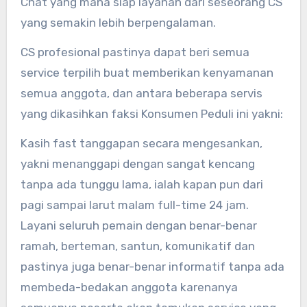
Chat yang mana siap layanan dari seseorang CS
yang semakin lebih berpengalaman.
CS profesional pastinya dapat beri semua
service terpilih buat memberikan kenyamanan
semua anggota, dan antara beberapa servis
yang dikasihkan faksi Konsumen Peduli ini yakni:
Kasih fast tanggapan secara mengesankan,
yakni menanggapi dengan sangat kencang
tanpa ada tunggu lama, ialah kapan pun dari
pagi sampai larut malam full-time 24 jam.
Layani seluruh pemain dengan benar-benar
ramah, berteman, santun, komunikatif dan
pastinya juga benar-benar informatif tanpa ada
membeda-bedakan anggota karenanya