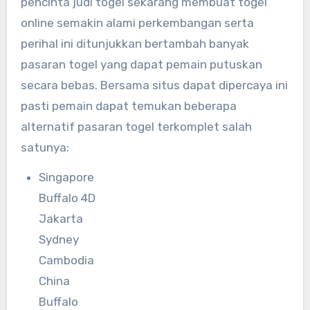
pencinta judi togel sekarang membuat togel
online semakin alami perkembangan serta
perihal ini ditunjukkan bertambah banyak
pasaran togel yang dapat pemain putuskan
secara bebas. Bersama situs dapat dipercaya ini
pasti pemain dapat temukan beberapa
alternatif pasaran togel terkomplet salah
satunya:
Singapore
Buffalo 4D
Jakarta
Sydney
Cambodia
China
Buffalo