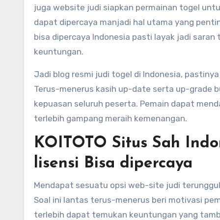
juga website judi siapkan permainan togel untuk
dapat dipercaya manjadi hal utama yang pentin
bisa dipercaya Indonesia pasti layak jadi saran 
keuntungan.
Jadi blog resmi judi togel di Indonesia, pastiny
Terus-menerus kasih up-date serta up-grade bua
kepuasan seluruh peserta. Pemain dapat menda
terlebih gampang meraih kemenangan.
KOITOTO Situs Sah Indo
lisensi Bisa dipercaya
Mendapat sesuatu opsi web-site judi terunggul
Soal ini lantas terus-menerus beri motivasi p
terlebih dapat temukan keuntungan yang tamb