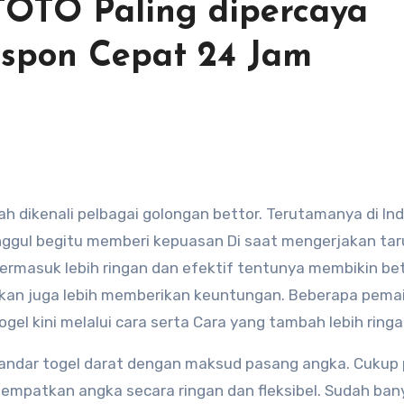
ITOTO Paling dipercaya
spon Cepat 24 Jam
nggul begitu memberi kepuasan Di saat mengerjakan ta
ermasuk lebih ringan dan efektif tentunya membikin be
hkan juga lebih memberikan keuntungan. Beberapa pema
el kini melalui cara serta Cara yang tambah lebih ringa
andar togel darat dengan maksud pasang angka. Cukup 
nempatkan angka secara ringan dan fleksibel. Sudah ban