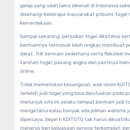
gelap yang udah lama dikenali di Indonesia se
disenangi beberapa masyarakat pribumi, togel 
Kemerdekaan.
Sampai sekarang, perjudian togel diketahui ser
bermainnya termasuk lebih ringkas membuat pem
darat. Trik bermain sederhana serta fleksibel
taruhan togel, pasang angka dan pastinya me
online.
Tidak memerlukan kesangsian, web resmi KOI
terlebih judi togel yang bisa diputuskan pada
menunjuk site ini selaku tempat bermain judi t
mengetahui kalau banyak ada pilihan website jud
dipercaya. Seperti KOITOTO tak harus dikuatirk
menerus beri keluasaan service terkomplet, 