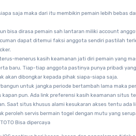
siapa saja maka dari itu membikin pemain lebih bebas da
n bisa dirasa pemain sah lantaran miliki account anggo
cuman dapat ditemui faksi anggota sendiri pastilah ter
cker.
 terus-menerus kasih keamanan jati diri pemain yang m
rta baru. Tiap-tiap anggota pastinya punya pribadi yang
ak akan dibongkar kepada pihak siapa-siapa saja.
erbangun untuk jangka periode bertambah lama maka pe
s kapan pun. Ada link preferensi kasih keamanan situs t
. Saat situs khusus alami kesukaran akses tentu ada l
ntuk peroleh servis bermain togel dengan mutu yang serup
OITOTO Bisa dipercaya