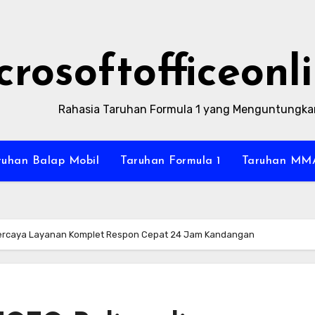
crosoftofficeonl
Rahasia Taruhan Formula 1 yang Menguntungka
ruhan Balap Mobil
Taruhan Formula 1
Taruhan MM
dipercaya Layanan Komplet Respon Cepat 24 Jam Kandangan