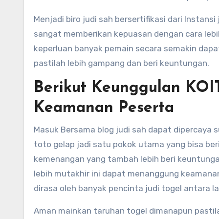
Menjadi biro judi sah bersertifikasi dari Instans
sangat memberikan kepuasan dengan cara lebi
keperluan banyak pemain secara semakin dap
pastilah lebih gampang dan beri keuntungan.
Berikut Keunggulan KOIT
Keamanan Peserta
Masuk Bersama blog judi sah dapat dipercaya 
toto gelap jadi satu pokok utama yang bisa b
kemenangan yang tambah lebih beri keuntunga
lebih mutakhir ini dapat menanggung keamanan
dirasa oleh banyak pencinta judi togel antara la
Aman mainkan taruhan togel dimanapun pastilah