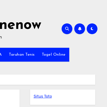
inenow
n
A
Taruhan Tenis
Togel Online
Situs Toto