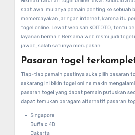
Nikmati taruhan togel online lewat Android at
saat awal mulanya pemain penting ke sebuah ba
memercayakan jaringan internet, karena itu pe
togel online. Lewat web sah KOITOTO, tentu p
layanan bermain Bersama web resmi judi toge
jawab, salah satunya merupakan:
Pasaran togel terkomple
Tiap-tiap pemain pastinya suka pilih pasaran to
sekarang ini bikin togel online makin mengala
pasaran togel yang dapat pemain putuskan seca
dapat temukan beragam alternatif pasaran toge
Singapore
Buffalo 4D
Jakarta