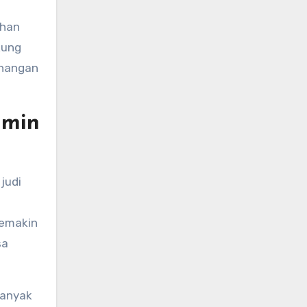
uhan
kung
enangan
amin
judi
semakin
sa
banyak