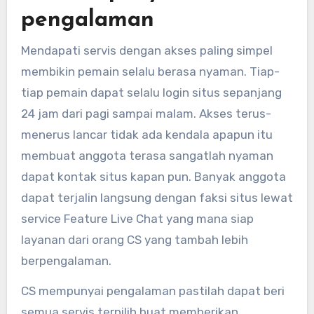
pengalaman
Mendapati servis dengan akses paling simpel
membikin pemain selalu berasa nyaman. Tiap-
tiap pemain dapat selalu login situs sepanjang
24 jam dari pagi sampai malam. Akses terus-
menerus lancar tidak ada kendala apapun itu
membuat anggota terasa sangatlah nyaman
dapat kontak situs kapan pun. Banyak anggota
dapat terjalin langsung dengan faksi situs lewat
service Feature Live Chat yang mana siap
layanan dari orang CS yang tambah lebih
berpengalaman.
CS mempunyai pengalaman pastilah dapat beri
semua servis terpilih buat memberikan