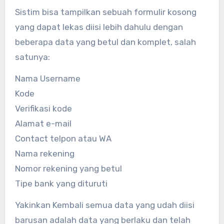
Sistim bisa tampilkan sebuah formulir kosong
yang dapat lekas diisi lebih dahulu dengan
beberapa data yang betul dan komplet, salah
satunya:
Nama Username
Kode
Verifikasi kode
Alamat e-mail
Contact telpon atau WA
Nama rekening
Nomor rekening yang betul
Tipe bank yang dituruti
Yakinkan Kembali semua data yang udah diisi
barusan adalah data yang berlaku dan telah