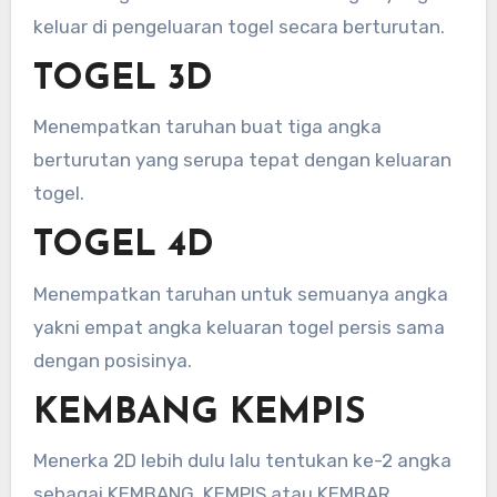
keluar di pengeluaran togel secara berturutan.
TOGEL 3D
Menempatkan taruhan buat tiga angka
berturutan yang serupa tepat dengan keluaran
togel.
TOGEL 4D
Menempatkan taruhan untuk semuanya angka
yakni empat angka keluaran togel persis sama
dengan posisinya.
KEMBANG KEMPIS
Menerka 2D lebih dulu lalu tentukan ke-2 angka
sebagai KEMBANG, KEMPIS atau KEMBAR.