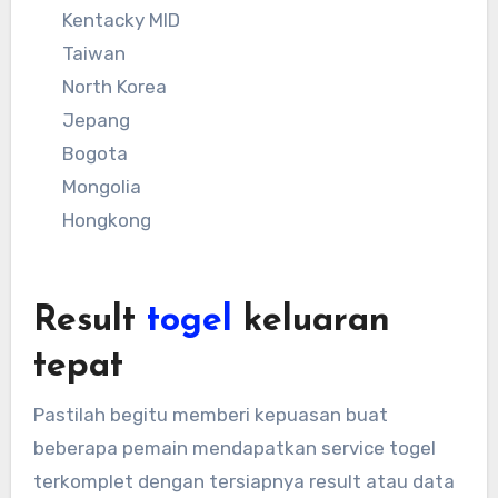
Kentacky MID
Taiwan
North Korea
Jepang
Bogota
Mongolia
Hongkong
Result
togel
keluaran
tepat
Pastilah begitu memberi kepuasan buat
beberapa pemain mendapatkan service togel
terkomplet dengan tersiapnya result atau data