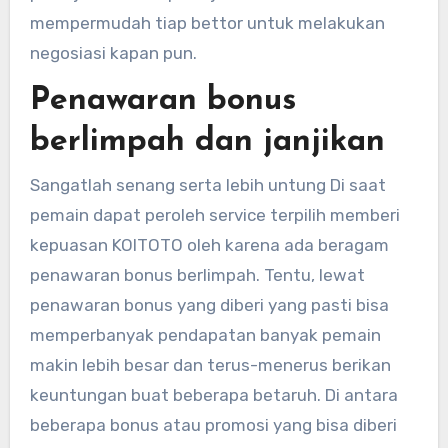
mempermudah tiap bettor untuk melakukan
negosiasi kapan pun.
Penawaran bonus
berlimpah dan janjikan
Sangatlah senang serta lebih untung Di saat
pemain dapat peroleh service terpilih memberi
kepuasan KOITOTO oleh karena ada beragam
penawaran bonus berlimpah. Tentu, lewat
penawaran bonus yang diberi yang pasti bisa
memperbanyak pendapatan banyak pemain
makin lebih besar dan terus-menerus berikan
keuntungan buat beberapa betaruh. Di antara
beberapa bonus atau promosi yang bisa diberi