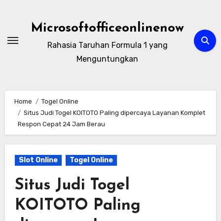
Skip
to
Microsoftofficeonlinenow
content
Rahasia Taruhan Formula 1 yang
Menguntungkan
Home
Togel Online
Situs Judi Togel KOITOTO Paling dipercaya Layanan Komplet
Respon Cepat 24 Jam Berau
Slot Online
Togel Online
Situs Judi Togel
KOITOTO Paling