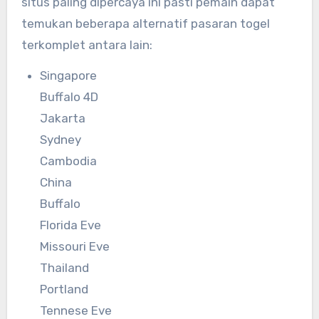
situs paling dipercaya ini pasti pemain dapat
temukan beberapa alternatif pasaran togel
terkomplet antara lain:
Singapore
Buffalo 4D
Jakarta
Sydney
Cambodia
China
Buffalo
Florida Eve
Missouri Eve
Thailand
Portland
Tennese Eve