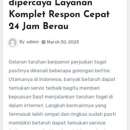
dipercaya Layanan
Komplet Respon Cepat
24 Jam Berau
By
admin
March 30, 2023
Gelaran taruhan berpamor perjudian togel
pastinya dikenali beberapa golongan bettor.
Utamanya di Indonesia, banyak betaruh dapat
temukan servis terbaik begitu memberi
kepuasan Saat menjalankan taruhan togel di
dalam internet. Langkah bermainnya yang
termasuk lebih simpel dan ringkas sudah pasti
membikin betaruh dapat temukan service