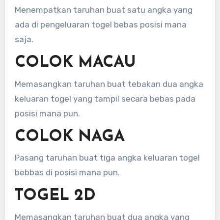
Menempatkan taruhan buat satu angka yang
ada di pengeluaran togel bebas posisi mana
saja.
COLOK MACAU
Memasangkan taruhan buat tebakan dua angka
keluaran togel yang tampil secara bebas pada
posisi mana pun.
COLOK NAGA
Pasang taruhan buat tiga angka keluaran togel
bebbas di posisi mana pun.
TOGEL 2D
Memasangkan taruhan buat dua angka yang