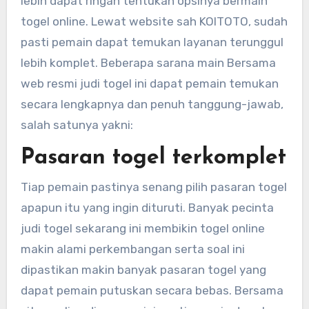
lebih dapat ringan tentukan opsinya bermain
togel online. Lewat website sah KOITOTO, sudah
pasti pemain dapat temukan layanan terunggul
lebih komplet. Beberapa sarana main Bersama
web resmi judi togel ini dapat pemain temukan
secara lengkapnya dan penuh tanggung-jawab,
salah satunya yakni:
Pasaran togel terkomplet
Tiap pemain pastinya senang pilih pasaran togel
apapun itu yang ingin dituruti. Banyak pecinta
judi togel sekarang ini membikin togel online
makin alami perkembangan serta soal ini
dipastikan makin banyak pasaran togel yang
dapat pemain putuskan secara bebas. Bersama