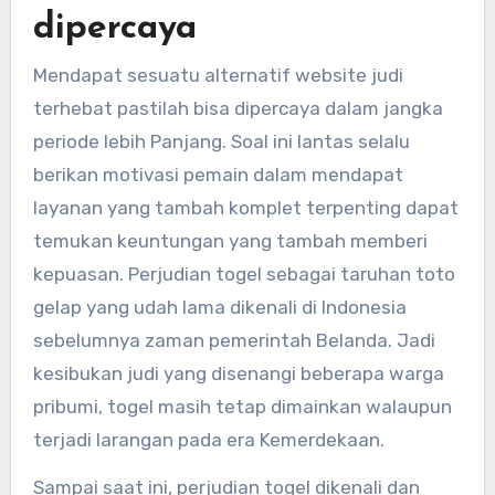
dipercaya
Mendapat sesuatu alternatif website judi
terhebat pastilah bisa dipercaya dalam jangka
periode lebih Panjang. Soal ini lantas selalu
berikan motivasi pemain dalam mendapat
layanan yang tambah komplet terpenting dapat
temukan keuntungan yang tambah memberi
kepuasan. Perjudian togel sebagai taruhan toto
gelap yang udah lama dikenali di Indonesia
sebelumnya zaman pemerintah Belanda. Jadi
kesibukan judi yang disenangi beberapa warga
pribumi, togel masih tetap dimainkan walaupun
terjadi larangan pada era Kemerdekaan.
Sampai saat ini, perjudian togel dikenali dan