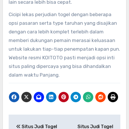
lain secara lebih bisa cepat.
Cicipi lekas perjudian togel dengan beberapa
opsi pasaran serta type taruhan yang disajikan
dengan cara lebih komplet terlebih dalam
memberi dukungan pemain merasai keluasaan
untuk lakukan tiap-tiap penempatan kapan pun.
Website resmi KOITOTO pasti menjadi opsi inti
situs paling dipercaya yang bisa dihandalkan
dalam waktu Panjang.
Post
Situs Judi Togel
Situs Judi Togel