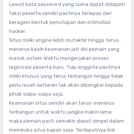
Lewat kata password yang cuma dapat didapati
faksi peserta sendiri pastinya terlepas dari
beragam bentuk penutupan dan intimidasi
hacker.
Situs miliki engine lebih mutakhir hingga terus-
menerus kasih keamanan jati diri pemain yang
masuk sistem Waktu mengerjakan proses
registrasi peserta baru. Tiap anggota pastinya
miliki khusus yang terus terbangun hingga tidak
perlu resah lantaran tak akan dibongkar kepada
pihak siapa-siapa saja.
Keamanan situs sendiri akan terus-menerus
terbangun untuk waktu jangka makin lama
maka pemain pasti semakin dapat simpel dalam
membuka situs kapan saja. Terdapatnya link