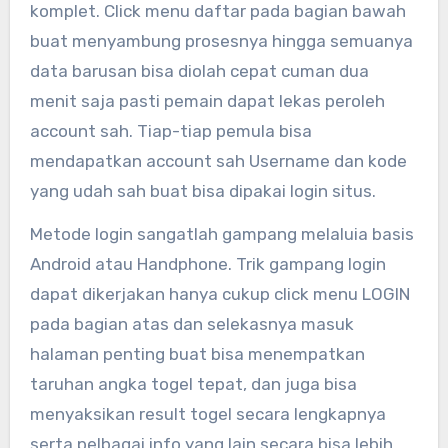
komplet. Click menu daftar pada bagian bawah
buat menyambung prosesnya hingga semuanya
data barusan bisa diolah cepat cuman dua
menit saja pasti pemain dapat lekas peroleh
account sah. Tiap-tiap pemula bisa
mendapatkan account sah Username dan kode
yang udah sah buat bisa dipakai login situs.
Metode login sangatlah gampang melaluia basis
Android atau Handphone. Trik gampang login
dapat dikerjakan hanya cukup click menu LOGIN
pada bagian atas dan selekasnya masuk
halaman penting buat bisa menempatkan
taruhan angka togel tepat, dan juga bisa
menyaksikan result togel secara lengkapnya
serta pelbagai info yang lain secara bisa lebih