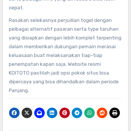
cepat.
Rasakan selekasnya perjudian togel dengan
pelbagai alternatif pasaran serta type taruhan
yang disiapkan dengan lebih komplet terpenting
dalam memberikan dukungan pemain merasai
keluasaan buat melaksanakan tiap-tiap
penempatan kapan saja. Website resmi
KOITOTO pastilah jadi opsi pokok situs bisa
dipercaya yang bisa dihandalkan dalam periode
Panjang.