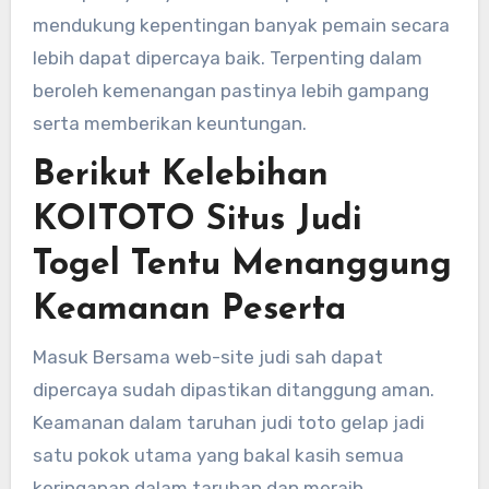
mendukung kepentingan banyak pemain secara
lebih dapat dipercaya baik. Terpenting dalam
beroleh kemenangan pastinya lebih gampang
serta memberikan keuntungan.
Berikut Kelebihan
KOITOTO Situs Judi
Togel Tentu Menanggung
Keamanan Peserta
Masuk Bersama web-site judi sah dapat
dipercaya sudah dipastikan ditanggung aman.
Keamanan dalam taruhan judi toto gelap jadi
satu pokok utama yang bakal kasih semua
keringanan dalam taruhan dan meraih