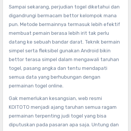
Sampai sekarang, perjudian togel diketahui dan
digandrungi bermacam bettor kelompok mana
pun. Metode bermainnya termasuk lebih efektif
membuat pemain berasa lebih irit tak perlu
datang ke sebuah bandar darat. Teknik bermain
simpel serta fleksibel gunakan Android bikin
bettor terasa simpel dalam mengawali taruhan
togel, pasang angka dan tentu mendapati
semua data yang berhubungan dengan
permainan togel online.
Gak memerlukan kesangsian, web resmi
KOITOTO menjadi ajang taruhan semua ragam
permainan terpenting judi togel yang bisa
diputuskan pada pasaran apa saja. Untung dan