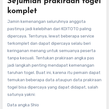
Sejumlah prakiraan togel
komplet
Jamin kemenangan seluruhnya anggota
pastinya jadi kelebihan dari KOITOTO paling
dipercaya. Tentunya, lewat beberapa service
terkomplet dan dapat dipercaya selalu beri
keringanan menang untuk semuanya peserta
tanpa kecuali. Tentukan prakiraan angka pas
jadi langkah penting mendapat kemenangan
taruhan togel. Buat ini, karena itu pemain dapat
temukan beberapa data ataupun data prakiraan
togel bisa dipercaya yang dapat didapat, salah
satunya yakni:
Data angka Shio