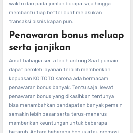
waktu dan pada jumlah berapa saja hingga
membantu tiap bettor buat melakukan
transaksi bisnis kapan pun.
Penawaran bonus meluap
serta janjikan
Amat bahagia serta lebih untung Saat pemain
dapat peroleh layanan terpilih memberikan
kepuasan KOITOTO karena ada bermacam
penawaran bonus banyak. Tentu saja, lewat
penawaran bonus yang dikasihkan tentunya
bisa menambahkan pendapatan banyak pemain
semakin lebih besar serta terus-menerus
memberikan keuntungan untuk beberapa
betaruh. Antara beberapa bonus atau promosi