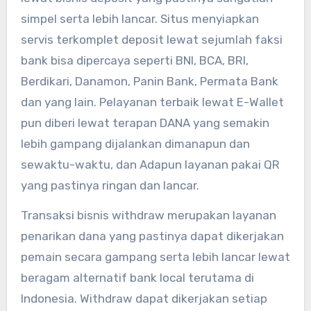
simpel serta lebih lancar. Situs menyiapkan
servis terkomplet deposit lewat sejumlah faksi
bank bisa dipercaya seperti BNI, BCA, BRI,
Berdikari, Danamon, Panin Bank, Permata Bank
dan yang lain. Pelayanan terbaik lewat E-Wallet
pun diberi lewat terapan DANA yang semakin
lebih gampang dijalankan dimanapun dan
sewaktu-waktu, dan Adapun layanan pakai QR
yang pastinya ringan dan lancar.
Transaksi bisnis withdraw merupakan layanan
penarikan dana yang pastinya dapat dikerjakan
pemain secara gampang serta lebih lancar lewat
beragam alternatif bank local terutama di
Indonesia. Withdraw dapat dikerjakan setiap