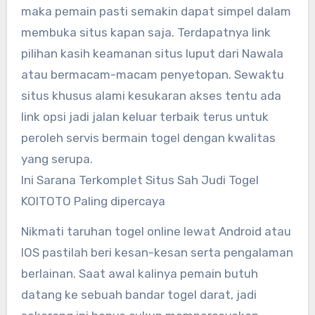
maka pemain pasti semakin dapat simpel dalam
membuka situs kapan saja. Terdapatnya link
pilihan kasih keamanan situs luput dari Nawala
atau bermacam-macam penyetopan. Sewaktu
situs khusus alami kesukaran akses tentu ada
link opsi jadi jalan keluar terbaik terus untuk
peroleh servis bermain togel dengan kwalitas
yang serupa.
Ini Sarana Terkomplet Situs Sah Judi Togel
KOITOTO Paling dipercaya
Nikmati taruhan togel online lewat Android atau
IOS pastilah beri kesan-kesan serta pengalaman
berlainan. Saat awal kalinya pemain butuh
datang ke sebuah bandar togel darat, jadi