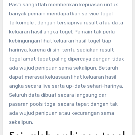
Pasti sangatlah memberikan kepuasan untuk
banyak pemain mendapatkan service togel
terkomplet dengan tersiapnya result atau data
keluaran hasil angka togel. Pemain tak perlu
kebingungan lihat keluaran hasil togel tiap
harinya, karena di sini tentu sediakan result
togel amat tepat paling dipercaya dengan tidak
ada wujud penipuan sama sekalipun. Betaruh
dapat merasai keluasaan lihat keluaran hasil
angka secara live serta up-date sehari-harinya.
Seluruh data dibuat secara langsung dari
pasaran pools togel secara tepat dengan tak
ada wujud penipuan atau kecurangan sama
sekalipun.