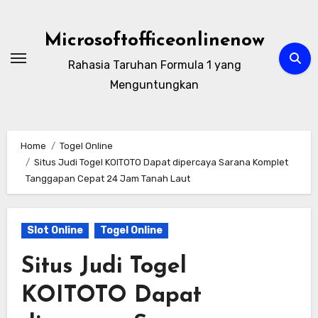
Skip
to
Microsoftofficeonlinenow
content
Rahasia Taruhan Formula 1 yang
Menguntungkan
Home
Togel Online
Situs Judi Togel KOITOTO Dapat dipercaya Sarana Komplet
Tanggapan Cepat 24 Jam Tanah Laut
Slot Online
Togel Online
Situs Judi Togel
KOITOTO Dapat