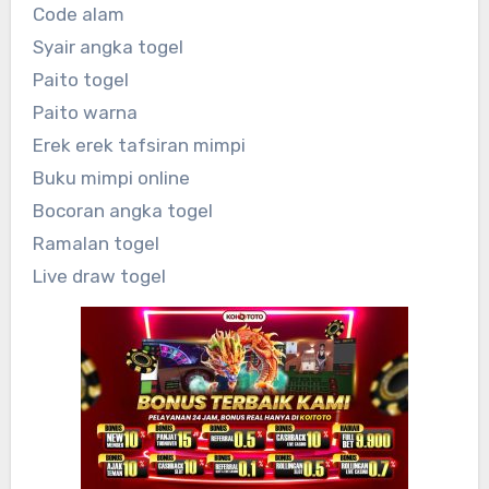
Code alam
Syair angka togel
Paito togel
Paito warna
Erek erek tafsiran mimpi
Buku mimpi online
Bocoran angka togel
Ramalan togel
Live draw togel