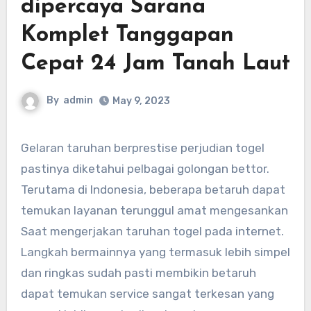
dipercaya Sarana
Komplet Tanggapan
Cepat 24 Jam Tanah Laut
By
admin
May 9, 2023
Gelaran taruhan berprestise perjudian togel
pastinya diketahui pelbagai golongan bettor.
Terutama di Indonesia, beberapa betaruh dapat
temukan layanan terunggul amat mengesankan
Saat mengerjakan taruhan togel pada internet.
Langkah bermainnya yang termasuk lebih simpel
dan ringkas sudah pasti membikin betaruh
dapat temukan service sangat terkesan yang