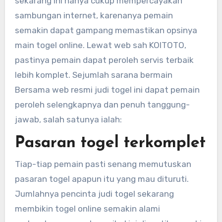
sekarang ini hanya cukup mempercayakan
sambungan internet, karenanya pemain
semakin dapat gampang memastikan opsinya
main togel online. Lewat web sah KOITOTO,
pastinya pemain dapat peroleh servis terbaik
lebih komplet. Sejumlah sarana bermain
Bersama web resmi judi togel ini dapat pemain
peroleh selengkapnya dan penuh tanggung-
jawab, salah satunya ialah:
Pasaran togel terkomplet
Tiap-tiap pemain pasti senang memutuskan
pasaran togel apapun itu yang mau dituruti.
Jumlahnya pencinta judi togel sekarang
membikin togel online semakin alami