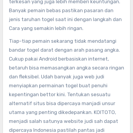
terkesan yang juga lebih memberi keuntungan.
Banyak pemain bebas pastikan pasaran dan
jenis taruhan togel saat ini dengan langkah dan
Cara yang semakin lebih ringan.
Tiap-tiap pemain sekarang tidak mendatangi
bandar togel darat dengan arah pasang angka.
Cukup pakai Android berbasiskan internet,
betaruh bisa memasangkan angka secara ringan
dan fleksibel. Udah banyak juga web judi
menyiapkan permainan togel buat penuhi
kepentingan bettor kini. Tentukan sesuatu
alternatif situs bisa dipercaya manjadi unsur
utama yang penting dikedepankan. KOITOTO,
menjadi salah satunya website judi sah dapat
dipercaya Indonesia pastilah pantas jadi