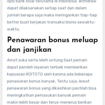
opsi bank local terutama di Indonesia. Withdraw
dapat dilaksanakan setiap saat dan dalam
jumlah berapa saja maka meringankan tiap-tiap
bettor buat kerjakan transaksi bisnis sewaktu-
waktu.
Penawaran bonus meluap
dan janjikan
Amat suka serta lebih untung Saat pemain
dapat peroleh layanan terbaik memberikan
kepuasan KOITOTO oleh karena ada beberapa
penawaran bonus banyak. Tentu saja, lewat
penawaran bonus yang dikasihkan pastilah bisa
meningkatkan pemasukan banyak pemain
makin lebih besar dan terus-menerus berikan