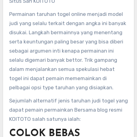
Situs Sah KOITOTO
Permainan taruhan togel online menjadi model
judi yang selalu terkait dengan angka ini banyak
disukai. Langkah bermainnya yang menentang
serta keuntungan paling besar yang bisa diberi
sebagai argumen inti kenapa permainan ini
selalu digemari banyak bettor. Trik gampang
dalam menjalankan semua spekulasi hebat
togel ini dapat pemain mememainkan di
pelbagai opsi type taruhan yang disiapkan.
Sejumlah alternatif jenis taruhan judi togel yang
dapat pemain permainkan Bersama blog resmi
KOITOTO salah satunya ialah:
COLOK BEBAS