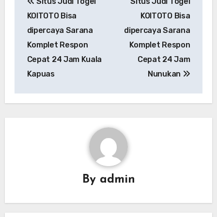
Situs Judi Togel
Situs Judi Togel
navigation
KOITOTO Bisa
KOITOTO Bisa
dipercaya Sarana
dipercaya Sarana
Komplet Respon
Komplet Respon
Cepat 24 Jam Kuala
Cepat 24 Jam
Kapuas
Nunukan
By
admin