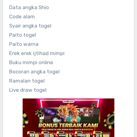
Data angka Shio
Code alam
Syair angka togel
Paito togel
Paito warna
Erek erek ijtihad mimpi
Buku mimpi online
Bocoran angka togel
Ramalan togel
Live draw togel