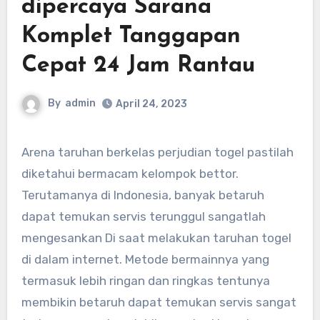
dipercaya Sarana
Komplet Tanggapan
Cepat 24 Jam Rantau
By
admin
April 24, 2023
Arena taruhan berkelas perjudian togel pastilah
diketahui bermacam kelompok bettor.
Terutamanya di Indonesia, banyak betaruh
dapat temukan servis terunggul sangatlah
mengesankan Di saat melakukan taruhan togel
di dalam internet. Metode bermainnya yang
termasuk lebih ringan dan ringkas tentunya
membikin betaruh dapat temukan servis sangat