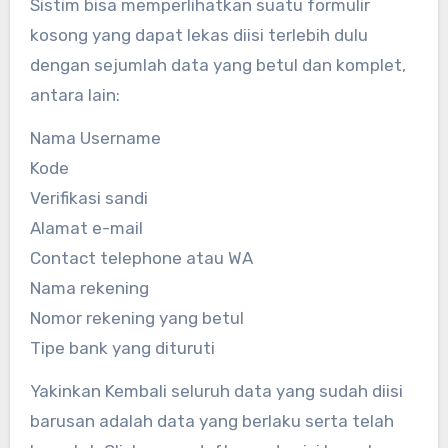
Sistim bisa memperlihatkan suatu formulir
kosong yang dapat lekas diisi terlebih dulu
dengan sejumlah data yang betul dan komplet,
antara lain:
Nama Username
Kode
Verifikasi sandi
Alamat e-mail
Contact telephone atau WA
Nama rekening
Nomor rekening yang betul
Tipe bank yang dituruti
Yakinkan Kembali seluruh data yang sudah diisi
barusan adalah data yang berlaku serta telah