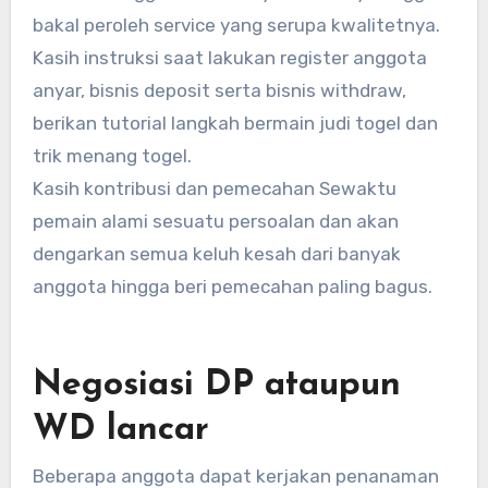
bakal peroleh service yang serupa kwalitetnya.
Kasih instruksi saat lakukan register anggota
anyar, bisnis deposit serta bisnis withdraw,
berikan tutorial langkah bermain judi togel dan
trik menang togel.
Kasih kontribusi dan pemecahan Sewaktu
pemain alami sesuatu persoalan dan akan
dengarkan semua keluh kesah dari banyak
anggota hingga beri pemecahan paling bagus.
Negosiasi DP ataupun
WD lancar
Beberapa anggota dapat kerjakan penanaman