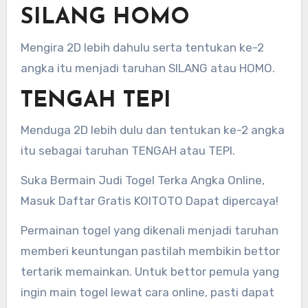
SILANG HOMO
Mengira 2D lebih dahulu serta tentukan ke-2
angka itu menjadi taruhan SILANG atau HOMO.
TENGAH TEPI
Menduga 2D lebih dulu dan tentukan ke-2 angka
itu sebagai taruhan TENGAH atau TEPI.
Suka Bermain Judi Togel Terka Angka Online,
Masuk Daftar Gratis KOITOTO Dapat dipercaya!
Permainan togel yang dikenali menjadi taruhan
memberi keuntungan pastilah membikin bettor
tertarik memainkan. Untuk bettor pemula yang
ingin main togel lewat cara online, pasti dapat