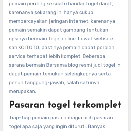
pemain penting ke suatu bandar togel darat,
karenanya sekarang ini hanya cukup
mempercayakan jaringan internet, karenanya
pemain semakin dapat gampang tentukan
opsinya bermain togel online. Lewat website
sah KOITOTO, pastinya pemain dapat peroleh
service terhebat lebih komplet. Beberapa
sarana bermain Bersama blog resmi judi togel ini
dapat pemain temukan selengkapnya serta
penuh tanggung-jawab, salah satunya
merupakan:
Pasaran togel terkomplet
Tiap-tiap pemain pasti bahagia pilih pasaran
togel apa saja yang ingin dituruti. Banyak