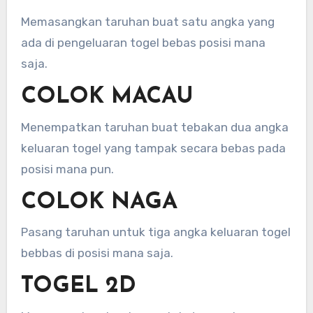
Memasangkan taruhan buat satu angka yang
ada di pengeluaran togel bebas posisi mana
saja.
COLOK MACAU
Menempatkan taruhan buat tebakan dua angka
keluaran togel yang tampak secara bebas pada
posisi mana pun.
COLOK NAGA
Pasang taruhan untuk tiga angka keluaran togel
bebbas di posisi mana saja.
TOGEL 2D