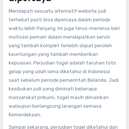
Mendapati sesuatu alternatif website judi
terhebat pasti bisa dipercaya dalam periode
waktu lebih Panjang. Ini juga terus-menerus beri
motivasi pemain dalam mendapatkan servis
yang tambah komplet terlebih dapat peroleh
keuntungan yang tambah memberikan
kepuasan. Perjudian togel adalah taruhan toto
gelap yang udah lama diketahui di Indonesia
saat sebelum periode pemerintah Belanda. Jadi
kesibukan judi yang diminati beberapa
masyarakat pribumi, togel masih dimainkan
walaupun berlangsung larangan semasa
Kemerdekaan.
Sampai sekarang, perjudian togel diketahui dan