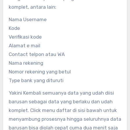
komplet, antara lain:
Nama Username
Kode
Verifikasi kode
Alamat e mail
Contact telpon atau WA
Nama rekening
Nomor rekening yang betul
Type bank yang dituruti
Yakini Kembali semuanya data yang udah diisi
barusan sebagai data yang berlaku dan udah
komplet. Click menu daftar di sisi bawah untuk
menyambung prosesnya hingga seluruhnya data
barusan bisa diolah cepat cuma dua menit saja