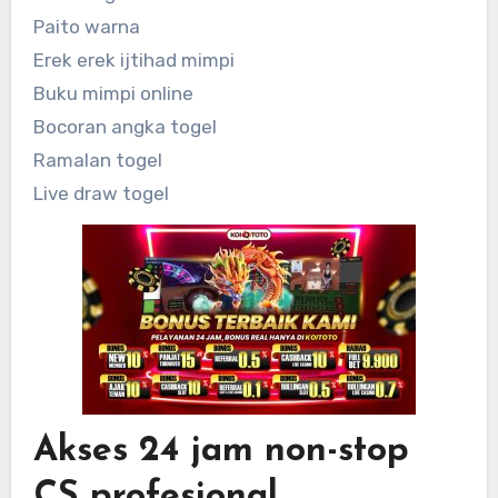
Paito warna
Erek erek ijtihad mimpi
Buku mimpi online
Bocoran angka togel
Ramalan togel
Live draw togel
Akses 24 jam non-stop
CS profesional