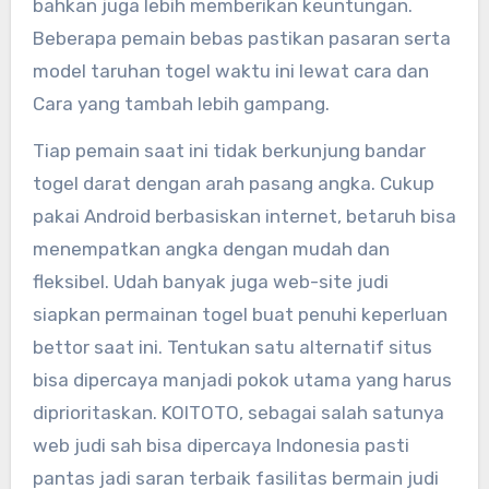
bahkan juga lebih memberikan keuntungan.
Beberapa pemain bebas pastikan pasaran serta
model taruhan togel waktu ini lewat cara dan
Cara yang tambah lebih gampang.
Tiap pemain saat ini tidak berkunjung bandar
togel darat dengan arah pasang angka. Cukup
pakai Android berbasiskan internet, betaruh bisa
menempatkan angka dengan mudah dan
fleksibel. Udah banyak juga web-site judi
siapkan permainan togel buat penuhi keperluan
bettor saat ini. Tentukan satu alternatif situs
bisa dipercaya manjadi pokok utama yang harus
diprioritaskan. KOITOTO, sebagai salah satunya
web judi sah bisa dipercaya Indonesia pasti
pantas jadi saran terbaik fasilitas bermain judi