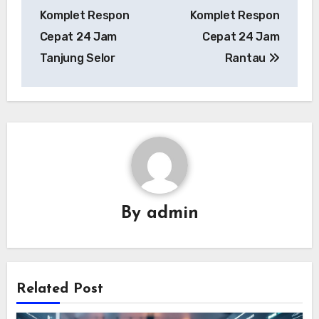
Komplet Respon
Komplet Respon
Cepat 24 Jam
Cepat 24 Jam
Tanjung Selor
Rantau
By
admin
Related Post