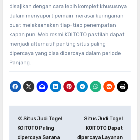
disajikan dengan cara lebih komplet khususnya
dalam menyuport pemain merasai keringanan
buat melaksanakan tiap-tiap penempatan
kapan pun. Web resmi KOITOTO pastilah dapat
menjadi alternatif penting situs paling
dipercaya yang bisa dipercaya dalam periode
Panjang.
Post
Situs Judi Togel
Situs Judi Togel
navigation
KOITOTO Paling
KOITOTO Dapat
dipercaya Sarana
dipercaya Layanan