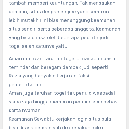
tambah memberi keuntungan. Tak merisaukan
apa pun, situs dengan engine yang semakin
lebih mutakhir ini bisa menanggung keamanan
situs sendiri serta beberapa anggota. Keamanan
yang bisa dirasa oleh beberapa pecinta judi
togel salah satunya yaitu:
Aman mainkan taruhan togel dimanapun pasti
terhindar dari beragam dampak judi seperti
Razia yang banyak dikerjakan faksi
pemerintahan.
Aman juga taruhan togel tak perlu diwaspadai
siapa saja hingga membikin pemain lebih bebas
serta nyaman.
Keamanan Sewaktu kerjakan login situs pula
bisa dirasa pemain sah dikarenakan miliki