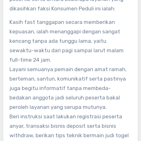
dikasihkan faksi Konsumen Peduli ini ialah:
Kasih fast tanggapan secara memberikan
kepuasan, ialah menanggapi dengan sangat
kencang tanpa ada tunggu lama, yaitu
sewaktu-waktu dari pagi sampai larut malam
full-time 24 jam.
Layani semuanya pemain dengan amat ramah,
berteman, santun, komunikatif serta pastinya
juga begitu informatif tanpa membeda-
bedakan anggota jadi seluruh peserta bakal
peroleh layanan yang serupa mutunya.
Beri instruksi saat lakukan registrasi peserta
anyar, transaksi bisnis deposit serta bisnis
withdraw, berikan tips teknik bermain judi togel