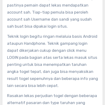
pastinya pemain dapat lekas mendapatkan
account sah. Tiap-tiap pemula bisa peroleh
account sah Username dan sandi yang sudah
sah buat bisa dipakai login situs.
Teknik login begitu ringan melaluia basis Android
ataupun Handphone. Teknik gampang login
dapat dikerjakan cukup dengan click menu
LOGIN pada bagian atas serta lekas masuk situs
penting untuk bisa menempatkan taruhan
angka togel tepat, dan juga bisa menyaksikan
result togel sepenuhnya dan beberapa info yang
lain secara bisa lebih cepat.
Rasakan lekas perjudian togel dengan beberapa
alternatif pasaran dan type taruhan yang