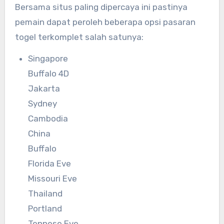
Bersama situs paling dipercaya ini pastinya
pemain dapat peroleh beberapa opsi pasaran
togel terkomplet salah satunya:
Singapore
Buffalo 4D
Jakarta
Sydney
Cambodia
China
Buffalo
Florida Eve
Missouri Eve
Thailand
Portland
Tennese Eve