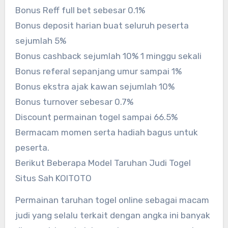
Bonus Reff full bet sebesar 0.1%
Bonus deposit harian buat seluruh peserta
sejumlah 5%
Bonus cashback sejumlah 10% 1 minggu sekali
Bonus referal sepanjang umur sampai 1%
Bonus ekstra ajak kawan sejumlah 10%
Bonus turnover sebesar 0.7%
Discount permainan togel sampai 66.5%
Bermacam momen serta hadiah bagus untuk
peserta.
Berikut Beberapa Model Taruhan Judi Togel
Situs Sah KOITOTO
Permainan taruhan togel online sebagai macam
judi yang selalu terkait dengan angka ini banyak