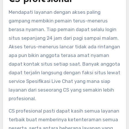
Mendapati layanan dengan akses paling
gampang membikin pemain terus-menerus
berasa nyaman. Tiap pemain dapat selalu login
situs sepanjang 24 jam dari pagi sampai malam.
Akses terus-menerus lancar tidak ada rintangan
apa pun bikin anggota terasa amat nyaman
dapat kontak situs setiap saat. Banyak anggota
dapat terjalin langsung dengan faksi situs lewat
service Spesifikasi Live Chat yang mana siap
layanan dari seseorang CS yang semakin lebih
profesional.
CS profesional pasti dapat kasih semua layanan
terbaik buat memberinya ketenteraman semua
peserta, serta antara beberapa layanan yang