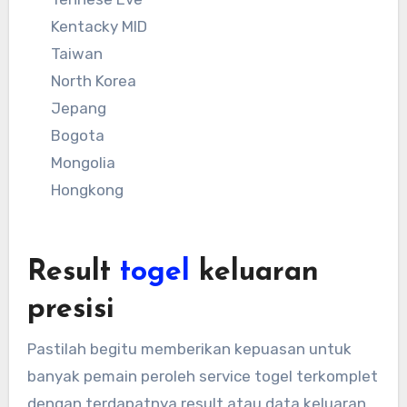
Kentacky MID
Taiwan
North Korea
Jepang
Bogota
Mongolia
Hongkong
Result
togel
keluaran
presisi
Pastilah begitu memberikan kepuasan untuk
banyak pemain peroleh service togel terkomplet
dengan terdapatnya result atau data keluaran