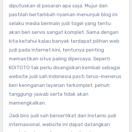
diputuskan di pasaran apa saja. Mujur dan
pastilah bertambah nyaman menunjuk blog ini
selaku media bermain judi togel yang tentu
akan beri servis sangat komplet. Sama dengan
kita ketahui kalau banyak terdapat pilihan web
judi pada internet kini, tentunya penting
memastikan situs paling dipercaya. Seperti
KOITOTO tak perlu disangsikan kembali sebagai
website judi sah Indonesia pasti terus-menerus
beri keringanan layanan terkomplet, penuh
tanggung-jawab serta tidak akan
memengkalkan.
Jadi biro judi sah bersertikat dari Instansi judi
internasional, website ini dapat datangkan