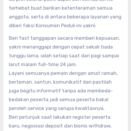
terhebat buat berikan ketenteraman semua
anggota, serta di antara beberapa layanan yang
diberi faksi Konsumen Peduli ini yakni:
Beri fast tanggapan secara memberi kepuasan,
yakni menanggapi dengan cepat sekali tiada
tunggu lama, ialah setiap saat dari pagi sampai
larut malam full-time 24 jam.
Layani semuanya pemain dengan amat ramah,
berteman, santun, komunikatif dan pastilah
juga begitu informatif tanpa ada membeda-
bedakan peserta jadi semua peserta bakal
peroleh service yang serupa kwalitasnya.
Beri petunjuk saat lakukan register peserta
baru, negosiasi deposit dan bisnis withdraw,