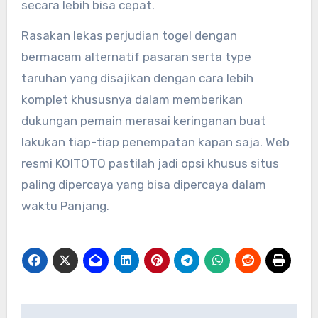
secara lebih bisa cepat.
Rasakan lekas perjudian togel dengan
bermacam alternatif pasaran serta type
taruhan yang disajikan dengan cara lebih
komplet khususnya dalam memberikan
dukungan pemain merasai keringanan buat
lakukan tiap-tiap penempatan kapan saja. Web
resmi KOITOTO pastilah jadi opsi khusus situs
paling dipercaya yang bisa dipercaya dalam
waktu Panjang.
Post