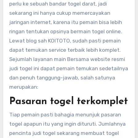
perlu ke sebuah bandar togel darat, jadi
sekarang ini hanya cukup memercayakan
jaringan internet, karena itu pemain bisa lebih
ringan tentukan opsinya bermain togel online.
Lewat blog sah KOITOTO, sudah pasti pemain
dapat temukan service terbaik lebih komplet.
Sejumlah layanan main Bersama website resmi
judi togel ini dapat pemain temukan sedetailnya
dan penuh tanggung-jawab, salah satunya
merupakan:
Pasaran togel terkomplet
Tiap pemain pasti bahagia menunjuk pasaran
togel apapun itu yang ingin dituruti. Jumlahnya
pencinta judi togel sekarang membuat togel