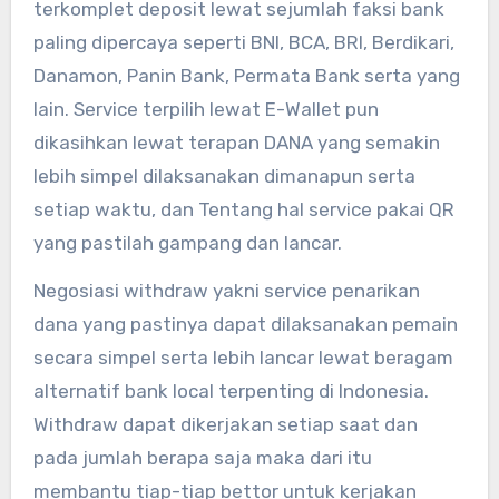
terkomplet deposit lewat sejumlah faksi bank
paling dipercaya seperti BNI, BCA, BRI, Berdikari,
Danamon, Panin Bank, Permata Bank serta yang
lain. Service terpilih lewat E-Wallet pun
dikasihkan lewat terapan DANA yang semakin
lebih simpel dilaksanakan dimanapun serta
setiap waktu, dan Tentang hal service pakai QR
yang pastilah gampang dan lancar.
Negosiasi withdraw yakni service penarikan
dana yang pastinya dapat dilaksanakan pemain
secara simpel serta lebih lancar lewat beragam
alternatif bank local terpenting di Indonesia.
Withdraw dapat dikerjakan setiap saat dan
pada jumlah berapa saja maka dari itu
membantu tiap-tiap bettor untuk kerjakan