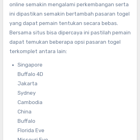
online semakin mengalami perkembangan serta
ini dipastikan semakin bertambah pasaran togel
yang dapat pemain tentukan secara bebas.
Bersama situs bisa dipercaya ini pastilah pemain
dapat temukan beberapa opsi pasaran togel
terkomplet antara lain:
Singapore
Buffalo 4D
Jakarta
Sydney
Cambodia
China
Buffalo
Florida Eve
Missouri Eve