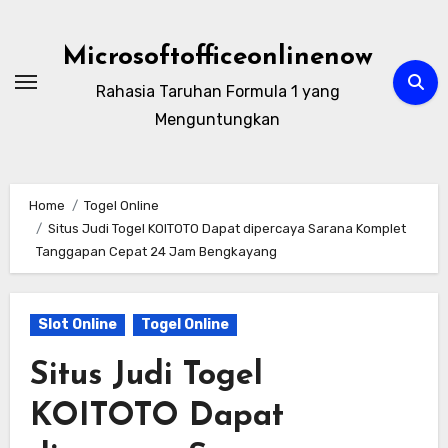
Skip
to
Microsoftofficeonlinenow
content
Rahasia Taruhan Formula 1 yang
Menguntungkan
Home
Togel Online
Situs Judi Togel KOITOTO Dapat dipercaya Sarana Komplet
Tanggapan Cepat 24 Jam Bengkayang
Slot Online
Togel Online
Situs Judi Togel
KOITOTO Dapat