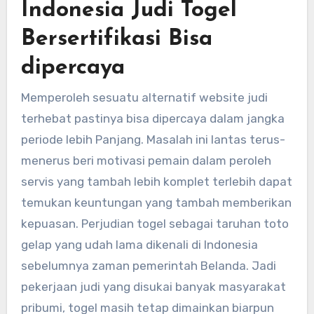
Indonesia Judi Togel
Bersertifikasi Bisa
dipercaya
Memperoleh sesuatu alternatif website judi
terhebat pastinya bisa dipercaya dalam jangka
periode lebih Panjang. Masalah ini lantas terus-
menerus beri motivasi pemain dalam peroleh
servis yang tambah lebih komplet terlebih dapat
temukan keuntungan yang tambah memberikan
kepuasan. Perjudian togel sebagai taruhan toto
gelap yang udah lama dikenali di Indonesia
sebelumnya zaman pemerintah Belanda. Jadi
pekerjaan judi yang disukai banyak masyarakat
pribumi, togel masih tetap dimainkan biarpun