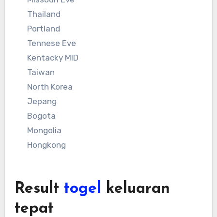
Thailand
Portland
Tennese Eve
Kentacky MID
Taiwan
North Korea
Jepang
Bogota
Mongolia
Hongkong
Result
togel
keluaran
tepat