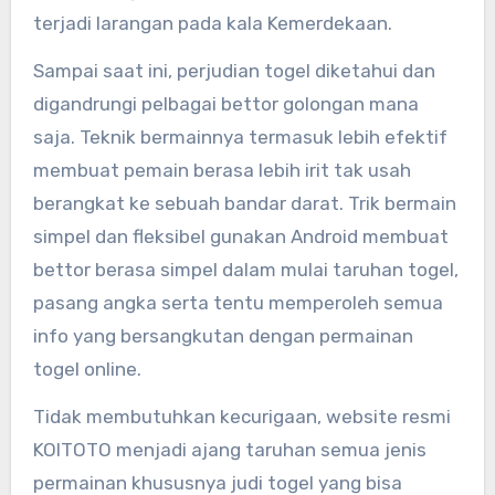
terjadi larangan pada kala Kemerdekaan.
Sampai saat ini, perjudian togel diketahui dan
digandrungi pelbagai bettor golongan mana
saja. Teknik bermainnya termasuk lebih efektif
membuat pemain berasa lebih irit tak usah
berangkat ke sebuah bandar darat. Trik bermain
simpel dan fleksibel gunakan Android membuat
bettor berasa simpel dalam mulai taruhan togel,
pasang angka serta tentu memperoleh semua
info yang bersangkutan dengan permainan
togel online.
Tidak membutuhkan kecurigaan, website resmi
KOITOTO menjadi ajang taruhan semua jenis
permainan khususnya judi togel yang bisa