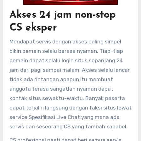
Akses 24 jam non-stop
CS eksper
Mendapat servis dengan akses paling simpel
bikin pemain selalu berasa nyaman. Tiap-tiap
pemain dapat selalu login situs sepanjang 24
jam dari pagi sampai malam. Akses selalu lancar
tidak ada rintangan apapun itu membuat
anggota terasa sangatlah nyaman dapat
kontak situs sewaktu-waktu. Banyak peserta
dapat terjalin langsung dengan faksi situs lewat
service Spesifikasi Live Chat yang mana ada
servis dari seseorang CS yang tambah kapabel.
CS profesional pasti dapat beri semua servis