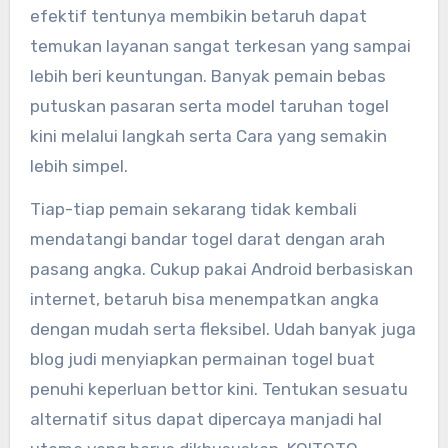
efektif tentunya membikin betaruh dapat
temukan layanan sangat terkesan yang sampai
lebih beri keuntungan. Banyak pemain bebas
putuskan pasaran serta model taruhan togel
kini melalui langkah serta Cara yang semakin
lebih simpel.
Tiap-tiap pemain sekarang tidak kembali
mendatangi bandar togel darat dengan arah
pasang angka. Cukup pakai Android berbasiskan
internet, betaruh bisa menempatkan angka
dengan mudah serta fleksibel. Udah banyak juga
blog judi menyiapkan permainan togel buat
penuhi keperluan bettor kini. Tentukan sesuatu
alternatif situs dapat dipercaya manjadi hal