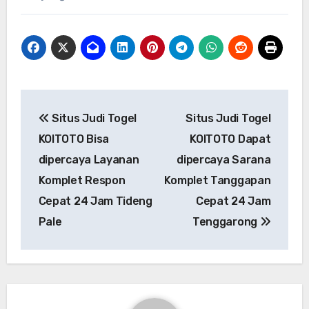
Post
Situs Judi Togel
Situs Judi Togel
navigation
KOITOTO Bisa
KOITOTO Dapat
dipercaya Layanan
dipercaya Sarana
Komplet Respon
Komplet Tanggapan
Cepat 24 Jam Tideng
Cepat 24 Jam
Pale
Tenggarong