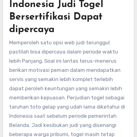
Indonesia Judi Togel
Bersertifikasi Dapat
dipercaya
Memperoleh satu opsi web judi terunggul
pastilah bisa dipercaya dalam periode waktu
lebih Panjang. Soal ini lantas terus-menerus
berikan motivasi pemain dalam mendapatkan
servis yang semakin lebih komplet terlebih
dapat peroleh keuntungan yang semakin lebih
memberikan kepuasan. Perjudian togel sebagai
taruhan toto gelap yang udah lama diketahui di
Indonesia saat sebelum periode pemerintah
Belanda. Jadi kesibukan judi yang disenangi
beberapa warga pribumi, togel masih tetap