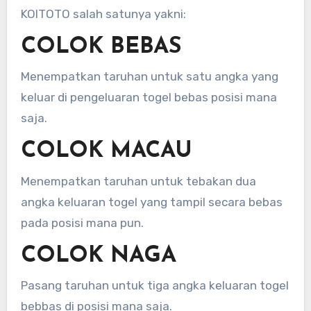
KOITOTO salah satunya yakni:
COLOK BEBAS
Menempatkan taruhan untuk satu angka yang
keluar di pengeluaran togel bebas posisi mana
saja.
COLOK MACAU
Menempatkan taruhan untuk tebakan dua
angka keluaran togel yang tampil secara bebas
pada posisi mana pun.
COLOK NAGA
Pasang taruhan untuk tiga angka keluaran togel
bebbas di posisi mana saja.