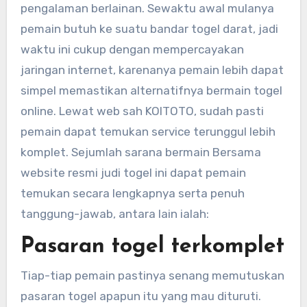
pengalaman berlainan. Sewaktu awal mulanya
pemain butuh ke suatu bandar togel darat, jadi
waktu ini cukup dengan mempercayakan
jaringan internet, karenanya pemain lebih dapat
simpel memastikan alternatifnya bermain togel
online. Lewat web sah KOITOTO, sudah pasti
pemain dapat temukan service terunggul lebih
komplet. Sejumlah sarana bermain Bersama
website resmi judi togel ini dapat pemain
temukan secara lengkapnya serta penuh
tanggung-jawab, antara lain ialah:
Pasaran togel terkomplet
Tiap-tiap pemain pastinya senang memutuskan
pasaran togel apapun itu yang mau dituruti.