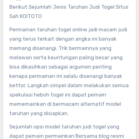
Berikut Sejumlah Jenis Taruhan Judi Togel Situs
Sah KOITOTO
Permainan taruhan togel online jadi macam judi
yang terus terkait dengan angka ini banyak
memang disenangi. Trik bermainnya yang
melawan serta keuntungan paling besar yang
bisa dikasihkan sebagai argumen penting
kenapa permainan ini selalu disenangi banyak
bettor. Langkah simpel dalam melakukan semua
spekulasi heboh togel ini dapat pemain
mememainkan di bermacam alternatif model
taruhan yang disiapkan.
Sejumlah opsi model taruhan judi togel yang
dapat pemain permainkan Bersama blog resmi