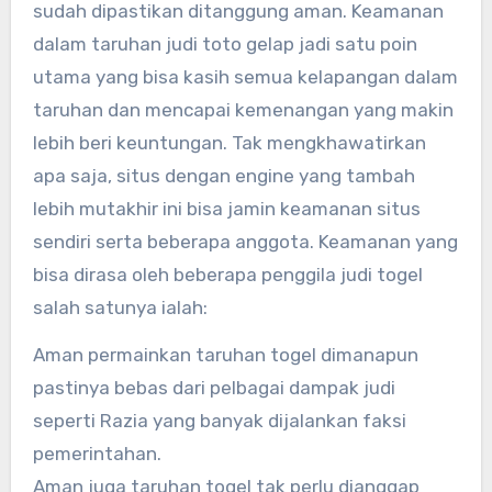
sudah dipastikan ditanggung aman. Keamanan
dalam taruhan judi toto gelap jadi satu poin
utama yang bisa kasih semua kelapangan dalam
taruhan dan mencapai kemenangan yang makin
lebih beri keuntungan. Tak mengkhawatirkan
apa saja, situs dengan engine yang tambah
lebih mutakhir ini bisa jamin keamanan situs
sendiri serta beberapa anggota. Keamanan yang
bisa dirasa oleh beberapa penggila judi togel
salah satunya ialah:
Aman permainkan taruhan togel dimanapun
pastinya bebas dari pelbagai dampak judi
seperti Razia yang banyak dijalankan faksi
pemerintahan.
Aman juga taruhan togel tak perlu dianggap