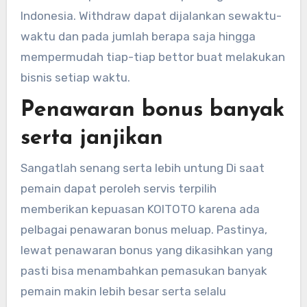
Indonesia. Withdraw dapat dijalankan sewaktu-
waktu dan pada jumlah berapa saja hingga
mempermudah tiap-tiap bettor buat melakukan
bisnis setiap waktu.
Penawaran bonus banyak
serta janjikan
Sangatlah senang serta lebih untung Di saat
pemain dapat peroleh servis terpilih
memberikan kepuasan KOITOTO karena ada
pelbagai penawaran bonus meluap. Pastinya,
lewat penawaran bonus yang dikasihkan yang
pasti bisa menambahkan pemasukan banyak
pemain makin lebih besar serta selalu