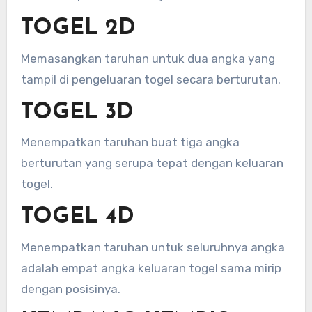
TOGEL 2D
Memasangkan taruhan untuk dua angka yang
tampil di pengeluaran togel secara berturutan.
TOGEL 3D
Menempatkan taruhan buat tiga angka
berturutan yang serupa tepat dengan keluaran
togel.
TOGEL 4D
Menempatkan taruhan untuk seluruhnya angka
adalah empat angka keluaran togel sama mirip
dengan posisinya.