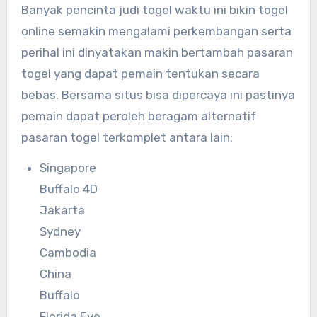
Banyak pencinta judi togel waktu ini bikin togel
online semakin mengalami perkembangan serta
perihal ini dinyatakan makin bertambah pasaran
togel yang dapat pemain tentukan secara
bebas. Bersama situs bisa dipercaya ini pastinya
pemain dapat peroleh beragam alternatif
pasaran togel terkomplet antara lain:
Singapore
Buffalo 4D
Jakarta
Sydney
Cambodia
China
Buffalo
Florida Eve