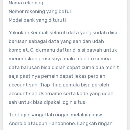
Nama rekening
Nomor rekening yang betul
Model bank yang dituruti
Yakinkan Kembali seluruh data yang sudah diisi
barusan sebagai data yang sah dan udah
komplet. Click menu daftar di sisi bawah untuk
meneruskan prosesnya maka dari itu semua
data barusan bisa diolah cepat cuma dua menit
saja pastinya pemain dapat lekas peroleh
account sah. Tiap-tiap pemula bisa peroleh
account sah Username serta kode yang udah
sah untuk bisa dipakai login situs.
Trik login sangatlah ringan melaluia basis
Android ataupun Handphone. Langkah ringan