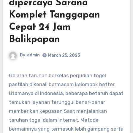
dipercaya Sarana
Komplet Tanggapan
Cepat 24 Jam
Balikpapan
By
admin
March 25, 2023
Gelaran taruhan berkelas perjudian togel
pastilah dikenali bermacam kelompok bettor.
Utamanya di Indonesia, beberapa betaruh dapat
temukan layanan terunggul benar-benar
memberikan kepuasan Saat menjalankan
taruhan togel dalam internet. Metode
bermainnya yang termasuk lebih gampang serta