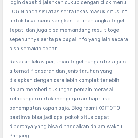
login dapat dijalankan cukup dengan click menu
LOGIN pada sisi atas serta lekas masuk situs inti
untuk bisa memasangkan taruhan angka togel
tepat, dan juga bisa memandang result togel
sepenuhnya serta pelbagai info yang lain secara
bisa semakin cepat.
Rasakan lekas perjudian togel dengan beragam
alternatif pasaran dan jenis taruhan yang
disiapkan dengan cara lebih komplet terlebih
dalam memberi dukungan pemain merasai
kelapangan untuk mengerjakan tiap-tiap
penempatan kapan saja. Blog resmi KOITOTO
pastinya bisa jadi opsi pokok situs dapat
dipercaya yang bisa dihandalkan dalam waktu
Panjang.