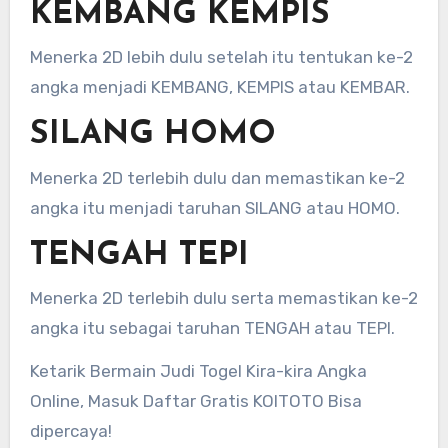
KEMBANG KEMPIS
Menerka 2D lebih dulu setelah itu tentukan ke-2
angka menjadi KEMBANG, KEMPIS atau KEMBAR.
SILANG HOMO
Menerka 2D terlebih dulu dan memastikan ke-2
angka itu menjadi taruhan SILANG atau HOMO.
TENGAH TEPI
Menerka 2D terlebih dulu serta memastikan ke-2
angka itu sebagai taruhan TENGAH atau TEPI.
Ketarik Bermain Judi Togel Kira-kira Angka
Online, Masuk Daftar Gratis KOITOTO Bisa
dipercaya!