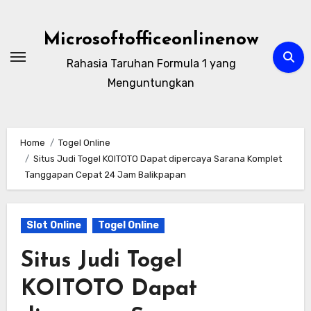
Skip
to
Microsoftofficeonlinenow
content
Rahasia Taruhan Formula 1 yang
Menguntungkan
Home
Togel Online
Situs Judi Togel KOITOTO Dapat dipercaya Sarana Komplet
Tanggapan Cepat 24 Jam Balikpapan
Slot Online
Togel Online
Situs Judi Togel
KOITOTO Dapat