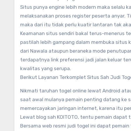
Situs punya engine lebih modern maka selalu k
melaksanakan proses register peserta anyar. 
maka dari itu tidak perlu kuatir lantaran tak a
Keamanan situs sendiri bakal terus-menerus 
pastilah lebih gampang dalam membuka situs ka
dari Nawala ataupun beraneka mode penutupan.
terdapatnya link preferensi jadi jalan keluar 
kwalitas yang serupa.
Berikut Layanan Terkomplet Situs Sah Judi To
Nikmati taruhan togel online lewat Android ata
saat awal mulanya pemain penting datang ke su
memercayakan jaringan internet, karena itu pe
Lewat blog sah KOITOTO, tentu pemain dapat te
Bersama web resmi judi togel ini dapat pemai