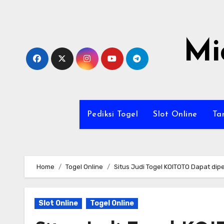
Skip
to
content
Mi
Pediksi Togel
Slot Online
Ta
Home
Togel Online
Situs Judi Togel KOITOTO Dapat di
Slot Online
Togel Online