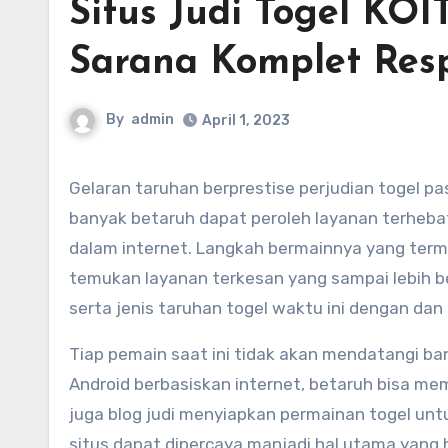
Situs Judi Togel KO
Sarana Komplet Res
By
admin
April 1, 2023
Gelaran taruhan berprestise perjudian togel pasti dikenali beragam golongan bettor. Terutama di Indonesia,
banyak betaruh dapat peroleh layanan terheb
dalam internet. Langkah bermainnya yang terma
temukan layanan terkesan yang sampai lebih 
serta jenis taruhan togel waktu ini dengan dan
Tiap pemain saat ini tidak akan mendatangi b
Android berbasiskan internet, betaruh bisa me
juga blog judi menyiapkan permainan togel untu
situs dapat dipercaya manjadi hal utama yang h