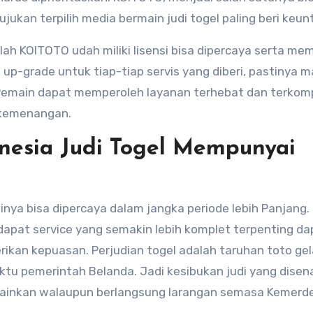
ujukan terpilih media bermain judi togel paling beri keu
ilah KOITOTO udah miliki lisensi bisa dipercaya serta memi
up-grade untuk tiap-tiap servis yang diberi, pastinya 
 Pemain dapat memperoleh layanan terhebat dan terkom
 kemenangan.
nesia Judi Togel Mempunyai
tinya bisa dipercaya dalam jangka periode lebih Panjang. 
dapat service yang semakin lebih komplet terpenting da
ikan kepuasan. Perjudian togel adalah taruhan toto ge
ktu pemerintah Belanda. Jadi kesibukan judi yang disen
imainkan walaupun berlangsung larangan semasa Kemerd