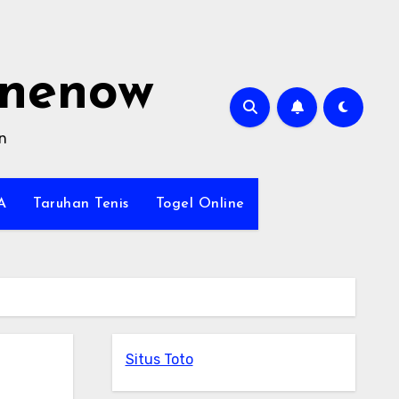
inenow
n
A
Taruhan Tenis
Togel Online
Situs Toto