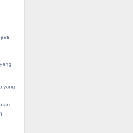
judi
 yang
a yang
aman.
g