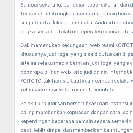
Sampai sekarang, perjudian togel dikenali dan 
termasuk lebih ringkas membikin pemain berasa 
simpel serta fleksibel memakai Android membu
angka serta tentulah memperoleh semua info y
Gak memerlukan kecurigaan, web resmi KOITOT
khususnya judi togel yang bisa diputuskan di p
site ini selaku media bermain judi togel yang ak
beberapa pilihan web-site judi dalam internet k
KOITOTO tak harus dikuatirkan kembali selaku 
keluasaan service terkomplet, penuh tanggun
Selaku biro judi sah bersertifikasi dari Instans
paling memberikan kepuasan dengan cara lebi
kepentingan beberapa pemain secara semakin 
pasti lebih simpel dan memberikan keuntungan