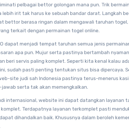
diminati pelbagai bettor golongan mana pun. Trik bermai
lebih irit tak harus ke sebuah bandar darat. Langkah b
at bettor berasa ringan dalam mengawali taruhan togel
ang terkait dengan permainan togel online.
O dapat menjadi tempat taruhan semua jenis permaina
asaran apa pun. Mujur serta pastinya bertambah nyaman 
an beri servis paling komplet. Seperti kita kenal kalau ad
ini, sudah pasti penting tentukan situs bisa dipercaya. S
web-site judi sah Indonesia pastinya terus-menerus kas
g-jawab serta tak akan memengkalkan.
i judi internasional, website ini dapat datangkan layanan 
h komplet. Terdapatnya layanan terkomplet pasti mend
dapat dihandalkan baik. Khususnya dalam beroleh kem
.