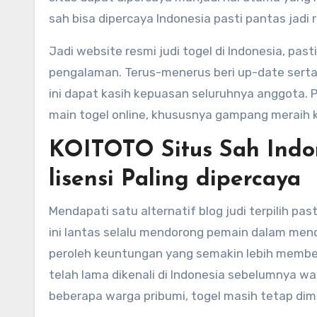
sah bisa dipercaya Indonesia pasti pantas jadi r
Jadi website resmi judi togel di Indonesia, past
pengalaman. Terus-menerus beri up-date serta 
ini dapat kasih kepuasan seluruhnya anggota.
main togel online, khususnya gampang meraih
KOITOTO Situs Sah Indo
lisensi Paling dipercaya
Mendapati satu alternatif blog judi terpilih pas
ini lantas selalu mendorong pemain dalam men
peroleh keuntungan yang semakin lebih member
telah lama dikenali di Indonesia sebelumnya wa
beberapa warga pribumi, togel masih tetap d