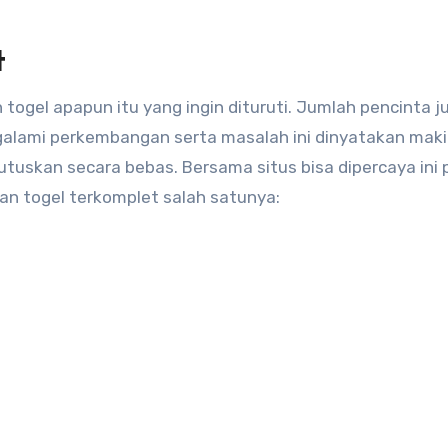
t
ogel apapun itu yang ingin dituruti. Jumlah pencinta ju
engalami perkembangan serta masalah ini dinyatakan mak
uskan secara bebas. Bersama situs bisa dipercaya ini 
an togel terkomplet salah satunya: