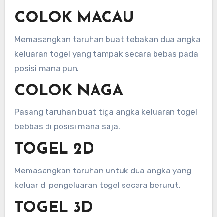
COLOK MACAU
Memasangkan taruhan buat tebakan dua angka
keluaran togel yang tampak secara bebas pada
posisi mana pun.
COLOK NAGA
Pasang taruhan buat tiga angka keluaran togel
bebbas di posisi mana saja.
TOGEL 2D
Memasangkan taruhan untuk dua angka yang
keluar di pengeluaran togel secara berurut.
TOGEL 3D