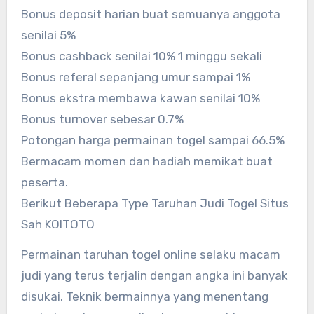
Bonus deposit harian buat semuanya anggota
senilai 5%
Bonus cashback senilai 10% 1 minggu sekali
Bonus referal sepanjang umur sampai 1%
Bonus ekstra membawa kawan senilai 10%
Bonus turnover sebesar 0.7%
Potongan harga permainan togel sampai 66.5%
Bermacam momen dan hadiah memikat buat
peserta.
Berikut Beberapa Type Taruhan Judi Togel Situs
Sah KOITOTO
Permainan taruhan togel online selaku macam
judi yang terus terjalin dengan angka ini banyak
disukai. Teknik bermainnya yang menentang