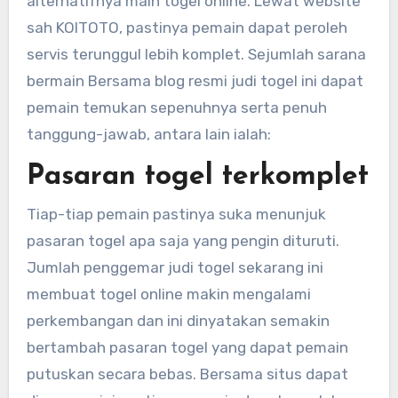
alternatifnya main togel online. Lewat website
sah KOITOTO, pastinya pemain dapat peroleh
servis terunggul lebih komplet. Sejumlah sarana
bermain Bersama blog resmi judi togel ini dapat
pemain temukan sepenuhnya serta penuh
tanggung-jawab, antara lain ialah:
Pasaran togel terkomplet
Tiap-tiap pemain pastinya suka menunjuk
pasaran togel apa saja yang pengin dituruti.
Jumlah penggemar judi togel sekarang ini
membuat togel online makin mengalami
perkembangan dan ini dinyatakan semakin
bertambah pasaran togel yang dapat pemain
putuskan secara bebas. Bersama situs dapat