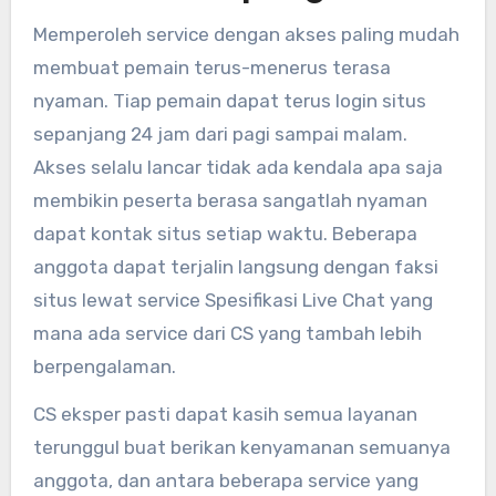
Memperoleh service dengan akses paling mudah
membuat pemain terus-menerus terasa
nyaman. Tiap pemain dapat terus login situs
sepanjang 24 jam dari pagi sampai malam.
Akses selalu lancar tidak ada kendala apa saja
membikin peserta berasa sangatlah nyaman
dapat kontak situs setiap waktu. Beberapa
anggota dapat terjalin langsung dengan faksi
situs lewat service Spesifikasi Live Chat yang
mana ada service dari CS yang tambah lebih
berpengalaman.
CS eksper pasti dapat kasih semua layanan
terunggul buat berikan kenyamanan semuanya
anggota, dan antara beberapa service yang