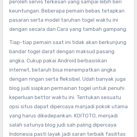
peroleh servis terkesan yang sampai lebih beri
keuntungan. Beberapa pemain bebas tetapkan
pasaran serta model taruhan togel waktu ini
dengan secara dan Cara yang tambah gampang.
Tiap-tiap pemain saat ini tidak akan berkunjung
bandar togel darat dengan maksud pasang
angka. Cukup pakai Android berbasiskan
internet, betaruh bisa menempatkan angka
dengan ringan serta fleksibel. Udah banyak juga
blog judi siapkan permainan togel untuk penuhi
keperluan bettor waktu ini. Tentukan sesuatu
opsi situs dapat dipercaya manjadi pokok utama
yang harus dikedepankan. KOITOTO, menjadi
salah satunya blog judi sah paling dipercaya
Indonesia pasti layak jadi saran terbaik fasilitas