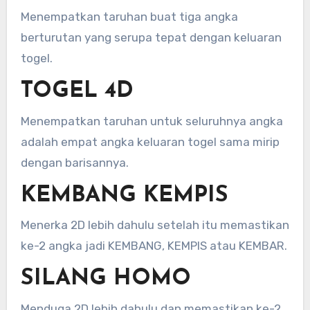
Menempatkan taruhan buat tiga angka
berturutan yang serupa tepat dengan keluaran
togel.
TOGEL 4D
Menempatkan taruhan untuk seluruhnya angka
adalah empat angka keluaran togel sama mirip
dengan barisannya.
KEMBANG KEMPIS
Menerka 2D lebih dahulu setelah itu memastikan
ke-2 angka jadi KEMBANG, KEMPIS atau KEMBAR.
SILANG HOMO
Menduga 2D lebih dahulu dan memastikan ke-2