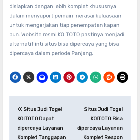
disiapkan dengan lebih komplet khususnya
dalam menyuport pemain merasai keluasaan
untuk mengerjakan tiap penempatan kapan
pun. Website resmi KOITOTO pastinya menjadi
alternatif inti situs bisa dipercaya yang bisa
dipercaya dalam periode Panjang.
Post
Situs Judi Togel
Situs Judi Togel
navigation
KOITOTO Dapat
KOITOTO Bisa
dipercaya Layanan
dipercaya Layanan
Komplet Tanggapan
Komplet Respon