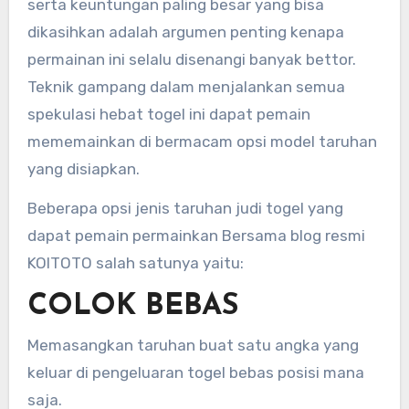
serta keuntungan paling besar yang bisa
dikasihkan adalah argumen penting kenapa
permainan ini selalu disenangi banyak bettor.
Teknik gampang dalam menjalankan semua
spekulasi hebat togel ini dapat pemain
mememainkan di bermacam opsi model taruhan
yang disiapkan.
Beberapa opsi jenis taruhan judi togel yang
dapat pemain permainkan Bersama blog resmi
KOITOTO salah satunya yaitu:
COLOK BEBAS
Memasangkan taruhan buat satu angka yang
keluar di pengeluaran togel bebas posisi mana
saja.