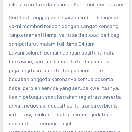
dikasihkan faksi Konsumen Peduli ini merupakan:
Beri fast tanggapan secara memberi kepuasan,
yakni memberi respon dengan sangat kencang
tanpa menanti lama, yaitu setiap saat dari pagi
sampai larut malam full-time 24 jam.
Layani seluruh pemain dengan begitu ramah,
berkawan, santun, komunikatif dan pastilah
juga begitu informatif tanpa membeda-
bedakan anggota karenanya semua peserta
bakal peroleh service yang serupa kwalitasnya.
Kasih petunjuk saat kerjakan registrasi peserta
anyar, negosiasi deposit serta transaksi bisnis
withdraw, berikan tips trik bermain judi togel
dan metode menang togel.