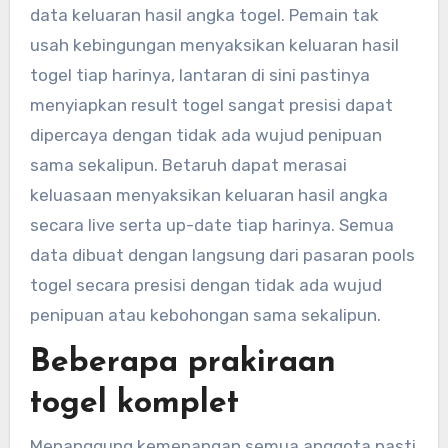
data keluaran hasil angka togel. Pemain tak
usah kebingungan menyaksikan keluaran hasil
togel tiap harinya, lantaran di sini pastinya
menyiapkan result togel sangat presisi dapat
dipercaya dengan tidak ada wujud penipuan
sama sekalipun. Betaruh dapat merasai
keluasaan menyaksikan keluaran hasil angka
secara live serta up-date tiap harinya. Semua
data dibuat dengan langsung dari pasaran pools
togel secara presisi dengan tidak ada wujud
penipuan atau kebohongan sama sekalipun.
Beberapa prakiraan
togel komplet
Menanggung kemenangan semua anggota pasti