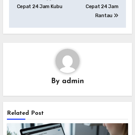
Cepat 24 Jam Kubu
Cepat 24 Jam
Rantau
By
admin
Related Post