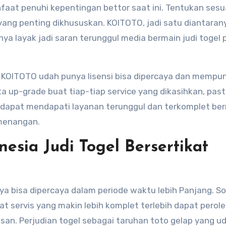
faat penuhi kepentingan bettor saat ini. Tentukan ses
 yang penting dikhususkan. KOITOTO, jadi satu diantaran
nya layak jadi saran terunggul media bermain judi togel 
ya KOITOTO udah punya lisensi bisa dipercaya dan mempu
up-grade buat tiap-tiap service yang dikasihkan, pasti
n dapat mendapati layanan terunggul dan terkomplet be
emenangan.
esia Judi Togel Bersertikat
ya bisa dipercaya dalam periode waktu lebih Panjang. Soa
t servis yang makin lebih komplet terlebih dapat perol
an. Perjudian togel sebagai taruhan toto gelap yang u