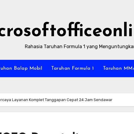
crosoftofficeonl
Rahasia Taruhan Formula 1 yang Menguntungka
ruhan Balap Mobil
Taruhan Formula 1
Taruhan MM
ipercaya Layanan Komplet Tanggapan Cepat 24 Jam Sendawar