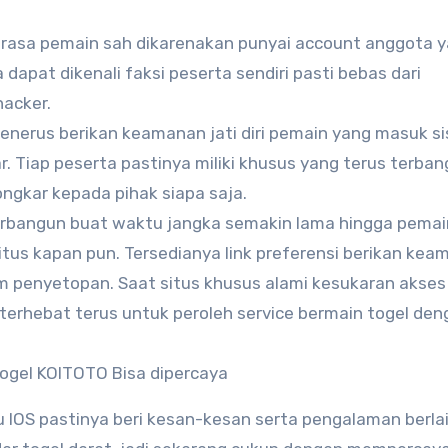
dirasa pemain sah dikarenakan punyai account anggota 
dapat dikenali faksi peserta sendiri pasti bebas dari
acker.
menerus berikan keamanan jati diri pemain yang masuk si
. Tiap peserta pastinya miliki khusus yang terus terba
ongkar kepada pihak siapa saja.
erbangun buat waktu jangka semakin lama hingga pemai
tus kapan pun. Tersedianya link preferensi berikan kea
 penyetopan. Saat situs khusus alami kesukaran akses
 terhebat terus untuk peroleh service bermain togel de
Togel KOITOTO Bisa dipercaya
u IOS pastinya beri kesan-kesan serta pengalaman berla