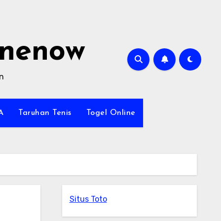
inenow
n
A
Taruhan Tenis
Togel Online
Situs Toto