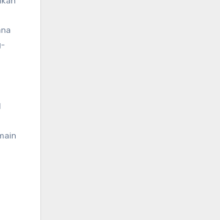
akan
ana
g-
l
main