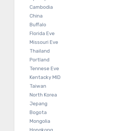
Cambodia
China
Buffalo
Florida Eve
Missouri Eve
Thailand
Portland
Tennese Eve
Kentacky MID
Taiwan
North Korea
Jepang
Bogota
Mongolia
Hongkong