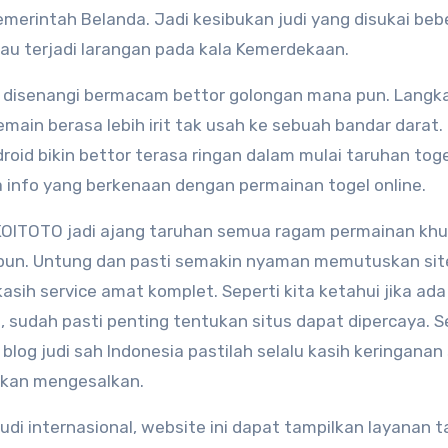
emerintah Belanda. Jadi kesibukan judi yang disukai be
au terjadi larangan pada kala Kemerdekaan.
ta disenangi bermacam bettor golongan mana pun. Langk
ain berasa lebih irit tak usah ke sebuah bandar darat
oid bikin bettor terasa ringan dalam mulai taruhan toge
info yang berkenaan dengan permainan togel online.
KOITOTO jadi ajang taruhan semua ragam permainan kh
a pun. Untung dan pasti semakin nyaman memutuskan site
kasih service amat komplet. Seperti kita ketahui jika ada
i, sudah pasti penting tentukan situs dapat dipercaya. S
log judi sah Indonesia pastilah selalu kasih keringanan 
akan mengesalkan.
 judi internasional, website ini dapat tampilkan layanan 