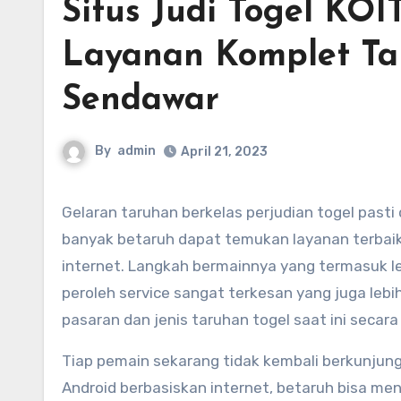
Situs Judi Togel KO
Layanan Komplet Ta
Sendawar
By
admin
April 21, 2023
Gelaran taruhan berkelas perjudian togel pasti diketahui beragam kelompok bettor. Utamanya di Indonesia,
banyak betaruh dapat temukan layanan terbai
internet. Langkah bermainnya yang termasuk l
peroleh service sangat terkesan yang juga le
pasaran dan jenis taruhan togel saat ini secara
Tiap pemain sekarang tidak kembali berkunjun
Android berbasiskan internet, betaruh bisa me