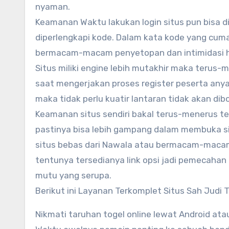
nyaman.
Keamanan Waktu lakukan login situs pun bisa 
diperlengkapi kode. Dalam kata kode yang cuma 
bermacam-macam penyetopan dan intimidasi h
Situs miliki engine lebih mutakhir maka terus-
saat mengerjakan proses register peserta anyar
maka tidak perlu kuatir lantaran tidak akan dib
Keamanan situs sendiri bakal terus-menerus t
pastinya bisa lebih gampang dalam membuka si
situs bebas dari Nawala atau bermacam-macam
tentunya tersedianya link opsi jadi pemecahan
mutu yang serupa.
Berikut ini Layanan Terkomplet Situs Sah Judi 
Nikmati taruhan togel online lewat Android ata