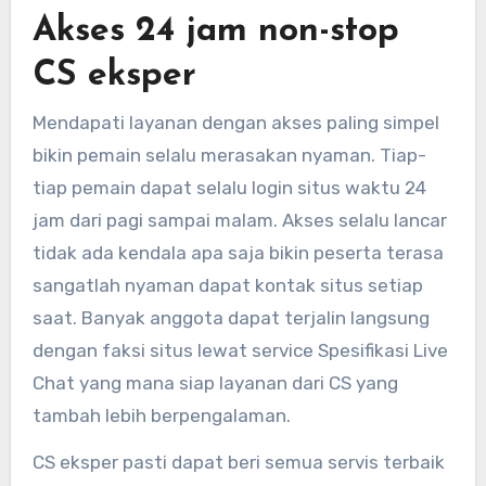
Akses 24 jam non-stop
CS eksper
Mendapati layanan dengan akses paling simpel
bikin pemain selalu merasakan nyaman. Tiap-
tiap pemain dapat selalu login situs waktu 24
jam dari pagi sampai malam. Akses selalu lancar
tidak ada kendala apa saja bikin peserta terasa
sangatlah nyaman dapat kontak situs setiap
saat. Banyak anggota dapat terjalin langsung
dengan faksi situs lewat service Spesifikasi Live
Chat yang mana siap layanan dari CS yang
tambah lebih berpengalaman.
CS eksper pasti dapat beri semua servis terbaik