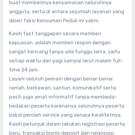
buat memberinya kenyamanan seluruhnya
anggota, serta di antara sejumlah layanan yang
diberi faksi Konsumen Peduli ini yakni:
Kasih fast tanggapan secara memberi
kepuasan, adalah memberi respon dengan
sangat kencang tanpa ada tunggu lama, yaitu
setiap waktu dari pagi sampai larut malam full-
time 24 jam.
Layani seluruh pemain dengan benar-benar
ramah, berkawan, santun, komunikatif serta
pasti juga amat informatif tanpa membeda-
bedakan peserta karenanya seluruhnya peserta
bakal peroleh service yang serupa kwalitetnya.
Kasih petunjuk dalam lakukan registrasi peserta
baru, transaksi bisnis deposit dan negosiasi