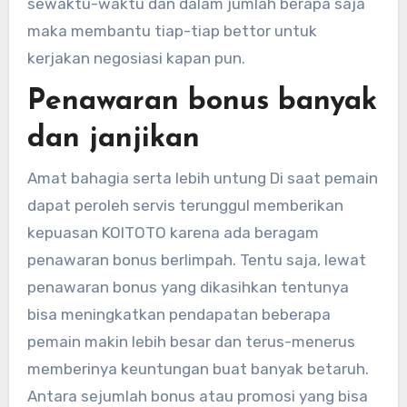
sewaktu-waktu dan dalam jumlah berapa saja
maka membantu tiap-tiap bettor untuk
kerjakan negosiasi kapan pun.
Penawaran bonus banyak
dan janjikan
Amat bahagia serta lebih untung Di saat pemain
dapat peroleh servis terunggul memberikan
kepuasan KOITOTO karena ada beragam
penawaran bonus berlimpah. Tentu saja, lewat
penawaran bonus yang dikasihkan tentunya
bisa meningkatkan pendapatan beberapa
pemain makin lebih besar dan terus-menerus
memberinya keuntungan buat banyak betaruh.
Antara sejumlah bonus atau promosi yang bisa