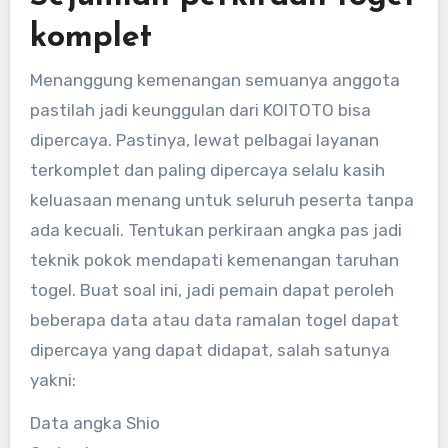
komplet
Menanggung kemenangan semuanya anggota
pastilah jadi keunggulan dari KOITOTO bisa
dipercaya. Pastinya, lewat pelbagai layanan
terkomplet dan paling dipercaya selalu kasih
keluasaan menang untuk seluruh peserta tanpa
ada kecuali. Tentukan perkiraan angka pas jadi
teknik pokok mendapati kemenangan taruhan
togel. Buat soal ini, jadi pemain dapat peroleh
beberapa data atau data ramalan togel dapat
dipercaya yang dapat didapat, salah satunya
yakni:
Data angka Shio