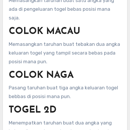
Memasangkan taruhan buat satu angka yang
ada di pengeluaran togel bebas posisi mana
saja.
COLOK MACAU
Memasangkan taruhan buat tebakan dua angka
keluaran togel yang tampil secara bebas pada
posisi mana pun.
COLOK NAGA
Pasang taruhan buat tiga angka keluaran togel
bebbas di posisi mana pun.
TOGEL 2D
Menempatkan taruhan buat dua angka yang