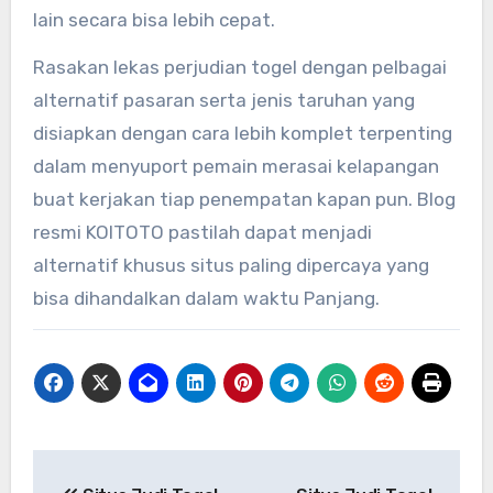
lain secara bisa lebih cepat.
Rasakan lekas perjudian togel dengan pelbagai
alternatif pasaran serta jenis taruhan yang
disiapkan dengan cara lebih komplet terpenting
dalam menyuport pemain merasai kelapangan
buat kerjakan tiap penempatan kapan pun. Blog
resmi KOITOTO pastilah dapat menjadi
alternatif khusus situs paling dipercaya yang
bisa dihandalkan dalam waktu Panjang.
Post