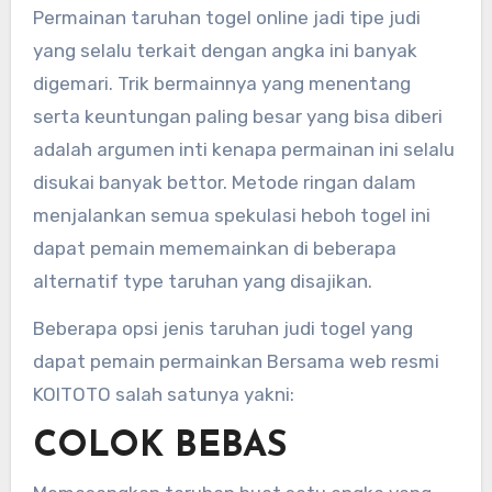
Permainan taruhan togel online jadi tipe judi
yang selalu terkait dengan angka ini banyak
digemari. Trik bermainnya yang menentang
serta keuntungan paling besar yang bisa diberi
adalah argumen inti kenapa permainan ini selalu
disukai banyak bettor. Metode ringan dalam
menjalankan semua spekulasi heboh togel ini
dapat pemain mememainkan di beberapa
alternatif type taruhan yang disajikan.
Beberapa opsi jenis taruhan judi togel yang
dapat pemain permainkan Bersama web resmi
KOITOTO salah satunya yakni:
COLOK BEBAS