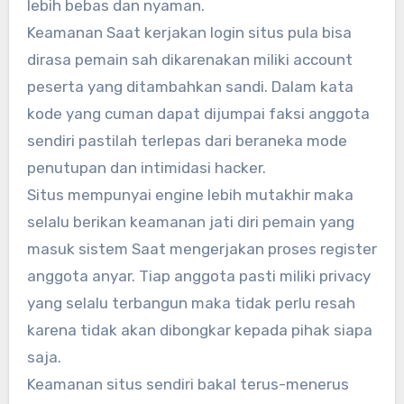
lebih bebas dan nyaman.
Keamanan Saat kerjakan login situs pula bisa
dirasa pemain sah dikarenakan miliki account
peserta yang ditambahkan sandi. Dalam kata
kode yang cuman dapat dijumpai faksi anggota
sendiri pastilah terlepas dari beraneka mode
penutupan dan intimidasi hacker.
Situs mempunyai engine lebih mutakhir maka
selalu berikan keamanan jati diri pemain yang
masuk sistem Saat mengerjakan proses register
anggota anyar. Tiap anggota pasti miliki privacy
yang selalu terbangun maka tidak perlu resah
karena tidak akan dibongkar kepada pihak siapa
saja.
Keamanan situs sendiri bakal terus-menerus