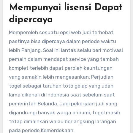
Mempunyai lisensi Dapat
dipercaya
Memperoleh sesuatu opsi web judi terhebat
pastinya bisa dipercaya dalam periode waktu
lebih Panjang. Soal ini lantas selalu beri motivasi
pemain dalam mendapat service yang tambah
komplet terlebih dapat peroleh keuntungan
yang semakin lebih mengesankan. Perjudian
togel sebagai taruhan toto gelap yang udah
lama dikenali di Indonesia saat sebelum saat
pemerintah Belanda. Jadi pekerjaan judi yang
digandrungi banyak warga pribumi, togel masih
tetap dimainkan walau berlangsung larangan
pada periode Kemerdekaan.