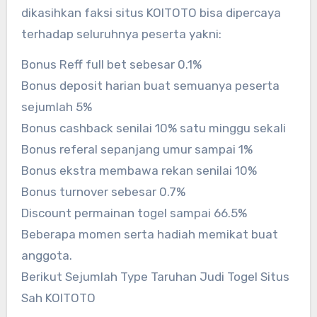
dikasihkan faksi situs KOITOTO bisa dipercaya
terhadap seluruhnya peserta yakni:
Bonus Reff full bet sebesar 0.1%
Bonus deposit harian buat semuanya peserta
sejumlah 5%
Bonus cashback senilai 10% satu minggu sekali
Bonus referal sepanjang umur sampai 1%
Bonus ekstra membawa rekan senilai 10%
Bonus turnover sebesar 0.7%
Discount permainan togel sampai 66.5%
Beberapa momen serta hadiah memikat buat
anggota.
Berikut Sejumlah Type Taruhan Judi Togel Situs
Sah KOITOTO