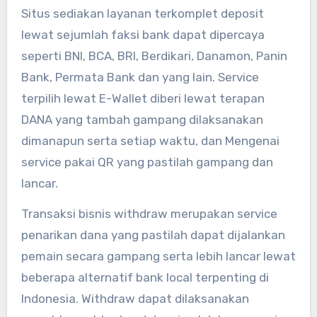
Situs sediakan layanan terkomplet deposit
lewat sejumlah faksi bank dapat dipercaya
seperti BNI, BCA, BRI, Berdikari, Danamon, Panin
Bank, Permata Bank dan yang lain. Service
terpilih lewat E-Wallet diberi lewat terapan
DANA yang tambah gampang dilaksanakan
dimanapun serta setiap waktu, dan Mengenai
service pakai QR yang pastilah gampang dan
lancar.
Transaksi bisnis withdraw merupakan service
penarikan dana yang pastilah dapat dijalankan
pemain secara gampang serta lebih lancar lewat
beberapa alternatif bank local terpenting di
Indonesia. Withdraw dapat dilaksanakan