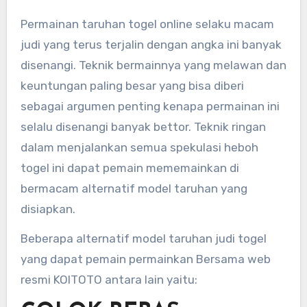
Permainan taruhan togel online selaku macam
judi yang terus terjalin dengan angka ini banyak
disenangi. Teknik bermainnya yang melawan dan
keuntungan paling besar yang bisa diberi
sebagai argumen penting kenapa permainan ini
selalu disenangi banyak bettor. Teknik ringan
dalam menjalankan semua spekulasi heboh
togel ini dapat pemain mememainkan di
bermacam alternatif model taruhan yang
disiapkan.
Beberapa alternatif model taruhan judi togel
yang dapat pemain permainkan Bersama web
resmi KOITOTO antara lain yaitu: