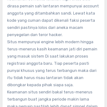
dirasa pemain sah lantaran mempunyai account
anggota yang ditambahkan sandi. Lewat kata
kode yang cuman dapat dikenali faksi peserta
sendiri pastinya lolos dari aneka macam
penyegelan dan teror hacker.
Situs mempunyai engine lebih modern hingga
terus-menerus kasih keamanan jati diri pemain
yang masuk sistem Di saat lakukan proses
registrasi anggota baru. Tiap peserta pasti
punyai khusus yang terus terbangun maka dari
itu tidak harus risau lantaran tidak akan
dibongkar kepada pihak siapa saja.
Keamanan situs sendiri bakal terus-menerus
terbangun buat jangka periode makin lama
maka pemain pastilah lebih dapat simpel dalam