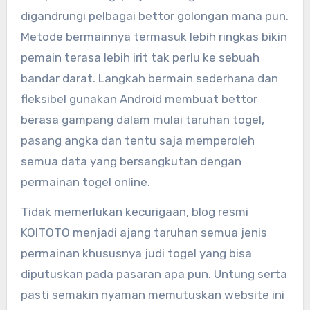
digandrungi pelbagai bettor golongan mana pun.
Metode bermainnya termasuk lebih ringkas bikin
pemain terasa lebih irit tak perlu ke sebuah
bandar darat. Langkah bermain sederhana dan
fleksibel gunakan Android membuat bettor
berasa gampang dalam mulai taruhan togel,
pasang angka dan tentu saja memperoleh
semua data yang bersangkutan dengan
permainan togel online.
Tidak memerlukan kecurigaan, blog resmi
KOITOTO menjadi ajang taruhan semua jenis
permainan khususnya judi togel yang bisa
diputuskan pada pasaran apa pun. Untung serta
pasti semakin nyaman memutuskan website ini