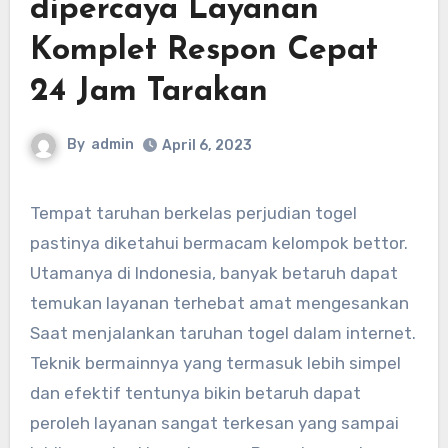
dipercaya Layanan
Komplet Respon Cepat
24 Jam Tarakan
By
admin
April 6, 2023
Tempat taruhan berkelas perjudian togel
pastinya diketahui bermacam kelompok bettor.
Utamanya di Indonesia, banyak betaruh dapat
temukan layanan terhebat amat mengesankan
Saat menjalankan taruhan togel dalam internet.
Teknik bermainnya yang termasuk lebih simpel
dan efektif tentunya bikin betaruh dapat
peroleh layanan sangat terkesan yang sampai