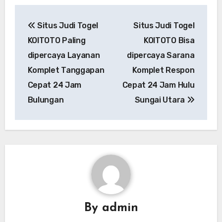
Post
Situs Judi Togel
Situs Judi Togel
navigation
KOITOTO Paling
KOITOTO Bisa
dipercaya Layanan
dipercaya Sarana
Komplet Tanggapan
Komplet Respon
Cepat 24 Jam
Cepat 24 Jam Hulu
Bulungan
Sungai Utara
By
admin