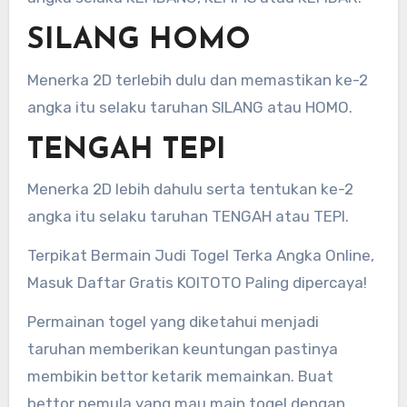
SILANG HOMO
Menerka 2D terlebih dulu dan memastikan ke-2
angka itu selaku taruhan SILANG atau HOMO.
TENGAH TEPI
Menerka 2D lebih dahulu serta tentukan ke-2
angka itu selaku taruhan TENGAH atau TEPI.
Terpikat Bermain Judi Togel Terka Angka Online,
Masuk Daftar Gratis KOITOTO Paling dipercaya!
Permainan togel yang diketahui menjadi
taruhan memberikan keuntungan pastinya
membikin bettor ketarik memainkan. Buat
bettor pemula yang mau main togel dengan