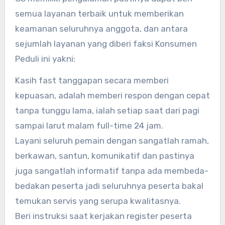
semua layanan terbaik untuk memberikan
keamanan seluruhnya anggota, dan antara
sejumlah layanan yang diberi faksi Konsumen
Peduli ini yakni:
Kasih fast tanggapan secara memberi
kepuasan, adalah memberi respon dengan cepat
tanpa tunggu lama, ialah setiap saat dari pagi
sampai larut malam full-time 24 jam.
Layani seluruh pemain dengan sangatlah ramah,
berkawan, santun, komunikatif dan pastinya
juga sangatlah informatif tanpa ada membeda-
bedakan peserta jadi seluruhnya peserta bakal
temukan servis yang serupa kwalitasnya.
Beri instruksi saat kerjakan register peserta