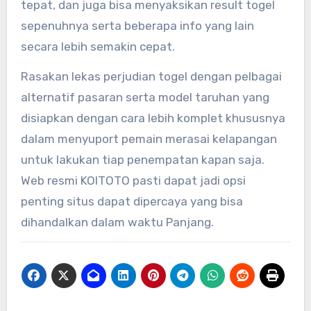
tepat, dan juga bisa menyaksikan result togel
sepenuhnya serta beberapa info yang lain
secara lebih semakin cepat.
Rasakan lekas perjudian togel dengan pelbagai
alternatif pasaran serta model taruhan yang
disiapkan dengan cara lebih komplet khususnya
dalam menyuport pemain merasai kelapangan
untuk lakukan tiap penempatan kapan saja.
Web resmi KOITOTO pasti dapat jadi opsi
penting situs dapat dipercaya yang bisa
dihandalkan dalam waktu Panjang.