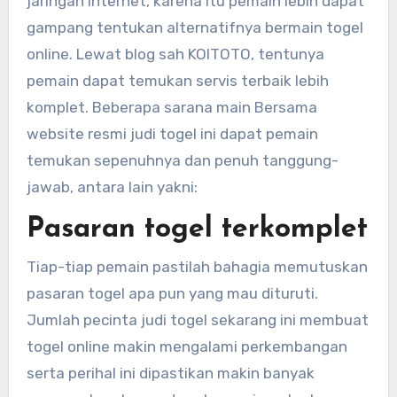
jaringan internet, karena itu pemain lebih dapat
gampang tentukan alternatifnya bermain togel
online. Lewat blog sah KOITOTO, tentunya
pemain dapat temukan servis terbaik lebih
komplet. Beberapa sarana main Bersama
website resmi judi togel ini dapat pemain
temukan sepenuhnya dan penuh tanggung-
jawab, antara lain yakni:
Pasaran togel terkomplet
Tiap-tiap pemain pastilah bahagia memutuskan
pasaran togel apa pun yang mau dituruti.
Jumlah pecinta judi togel sekarang ini membuat
togel online makin mengalami perkembangan
serta perihal ini dipastikan makin banyak