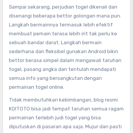
Sampai sekarang, perjudian togel dikenali dan
disenangi beberapa bettor golongan mana pun.
Langkah bermainnya termasuk lebih efektif
membuat pemain terasa lebih irit tak perlu ke
sebuah bandar darat. Langkah bermain
sederhana dan fleksibel gunakan Android bikin
bettor berasa simpel dalam mengawali taruhan
togel, pasang angka dan tentulah mendapati
semua info yang bersangkutan dengan
permainan togel online.
Tidak membutuhkan kebimbangan, blog resmi
KOITOTO bisa jadi tempat taruhan semua ragam
permainan terlebih judi togel yang bisa
diputuskan di pasaran apa saja. Mujur dan pasti