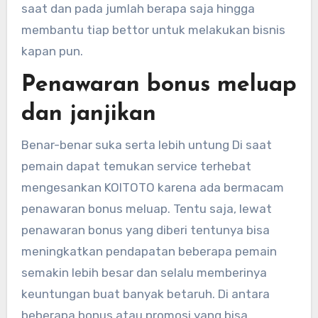
saat dan pada jumlah berapa saja hingga
membantu tiap bettor untuk melakukan bisnis
kapan pun.
Penawaran bonus meluap
dan janjikan
Benar-benar suka serta lebih untung Di saat
pemain dapat temukan service terhebat
mengesankan KOITOTO karena ada bermacam
penawaran bonus meluap. Tentu saja, lewat
penawaran bonus yang diberi tentunya bisa
meningkatkan pendapatan beberapa pemain
semakin lebih besar dan selalu memberinya
keuntungan buat banyak betaruh. Di antara
beberapa bonus atau promosi yang bisa