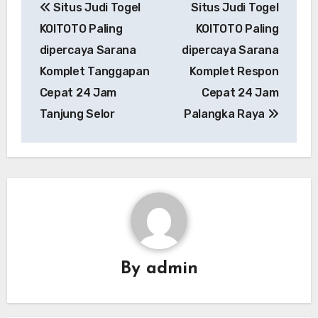
Situs Judi Togel
Situs Judi Togel
navigation
KOITOTO Paling
KOITOTO Paling
dipercaya Sarana
dipercaya Sarana
Komplet Tanggapan
Komplet Respon
Cepat 24 Jam
Cepat 24 Jam
Tanjung Selor
Palangka Raya
By
admin