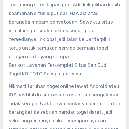
terhubung situs kapan pun. Ada link pilihan kasih
keamanan situs luput dari Nawala atau
beraneka macam penyetopan. Sewaktu situs
inti alami persoalan akses sudah pasti
tersedianya link opsi jadi jalan keluar terpilih
terus untuk temukan service bermain togel
dengan mutu yang serupa.
Berikut Layanan Terkomplet Situs Sah Judi
Togel KOITOTO Paling dipercaya
Nikmati taruhan togel online lewat Android atau
IOS pastilah kasih kesan-kesan dan pengalaman
tidak serupa. Waktu awal mulanya pemain butuh
berangkat ke sebuah bandar togel darat, jadi
sekarang ini hanya cukup mempercayakan