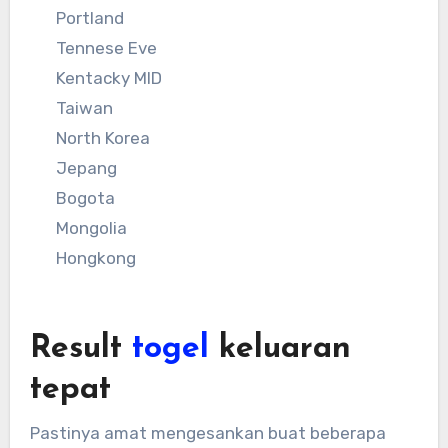
Portland
Tennese Eve
Kentacky MID
Taiwan
North Korea
Jepang
Bogota
Mongolia
Hongkong
Result
togel
keluaran
tepat
Pastinya amat mengesankan buat beberapa