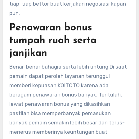
tiap-tiap bettor buat kerjakan negosiasi kapan
pun.
Penawaran bonus
tumpah ruah serta
janjikan
Benar-benar bahagia serta lebih untung Di saat
pemain dapat peroleh layanan terunggul
memberi kepuasan KOITOTO karena ada
beragam penawaran bonus banyak. Tentulah,
lewat penawaran bonus yang dikasihkan
pastilah bisa memperbanyak pemasukan
banyak pemain semakin lebih besar dan terus-
menerus memberinya keuntungan buat