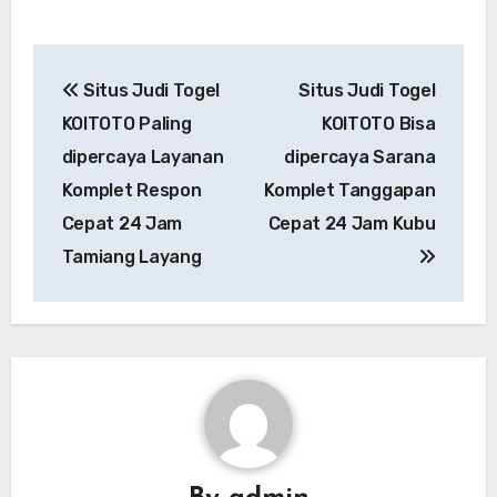
Post
Situs Judi Togel
Situs Judi Togel
navigation
KOITOTO Paling
KOITOTO Bisa
dipercaya Layanan
dipercaya Sarana
Komplet Respon
Komplet Tanggapan
Cepat 24 Jam
Cepat 24 Jam Kubu
Tamiang Layang