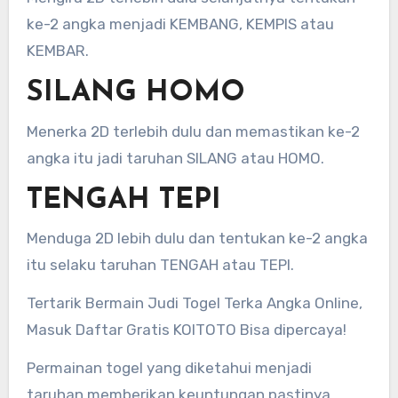
ke-2 angka menjadi KEMBANG, KEMPIS atau
KEMBAR.
SILANG HOMO
Menerka 2D terlebih dulu dan memastikan ke-2
angka itu jadi taruhan SILANG atau HOMO.
TENGAH TEPI
Menduga 2D lebih dulu dan tentukan ke-2 angka
itu selaku taruhan TENGAH atau TEPI.
Tertarik Bermain Judi Togel Terka Angka Online,
Masuk Daftar Gratis KOITOTO Bisa dipercaya!
Permainan togel yang diketahui menjadi
taruhan memberikan keuntungan pastinya