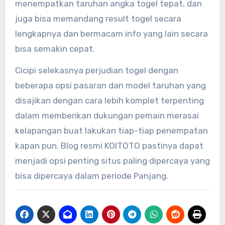
menempatkan taruhan angka togel tepat, dan
juga bisa memandang result togel secara
lengkapnya dan bermacam info yang lain secara
bisa semakin cepat.
Cicipi selekasnya perjudian togel dengan
beberapa opsi pasaran dan model taruhan yang
disajikan dengan cara lebih komplet terpenting
dalam memberikan dukungan pemain merasai
kelapangan buat lakukan tiap-tiap penempatan
kapan pun. Blog resmi KOITOTO pastinya dapat
menjadi opsi penting situs paling dipercaya yang
bisa dipercaya dalam periode Panjang.