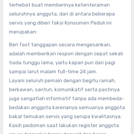
terhebat buat memberinya ketenteraman
seluruhnya anggota, dan di antara beberapa
servis yang diberi faksi Konsumen Peduli ini
merupakan:
Beri fast tanggapan secara mengesankan,
adalah memberikan respon dengan cepat sekali
tiada tunggu lama, yaitu kapan pun dari pagi
sampai larut malam full-time 24 jam.
Layani seluruh pemain dengan begitu ramah,
berkawan, santun, komunikatif serta pastinya
juga sangatlah informatif tanpa ada membeda-
bedakan anggota karenanya semuanya anggota
bakal temukan servis yang serupa kwalitasnya.
Kasih pedoman saat lakukan register anggota