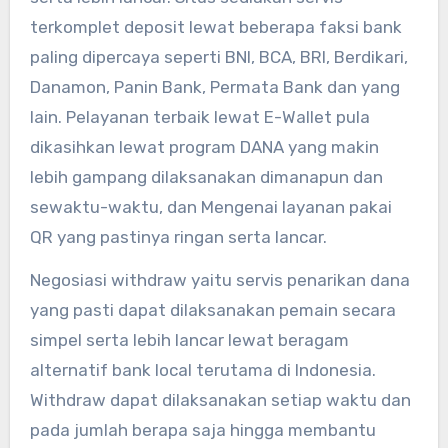
terkomplet deposit lewat beberapa faksi bank
paling dipercaya seperti BNI, BCA, BRI, Berdikari,
Danamon, Panin Bank, Permata Bank dan yang
lain. Pelayanan terbaik lewat E-Wallet pula
dikasihkan lewat program DANA yang makin
lebih gampang dilaksanakan dimanapun dan
sewaktu-waktu, dan Mengenai layanan pakai
QR yang pastinya ringan serta lancar.
Negosiasi withdraw yaitu servis penarikan dana
yang pasti dapat dilaksanakan pemain secara
simpel serta lebih lancar lewat beragam
alternatif bank local terutama di Indonesia.
Withdraw dapat dilaksanakan setiap waktu dan
pada jumlah berapa saja hingga membantu