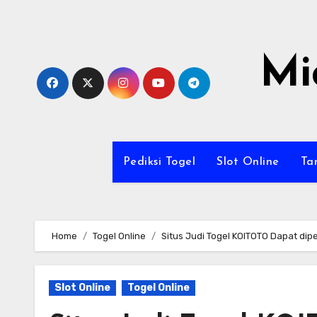
Skip
to
content
Mi
Pediksi Togel
Slot Online
Ta
Home
Togel Online
Situs Judi Togel KOITOTO Dapat d
Slot Online
Togel Online