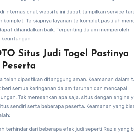
judi internasional, website ini dapat tampilkan service ta
h komplet. Tersiapnya layanan terkomplet pastilah me
apat dihandalkan baik. Terpenting dalam memperoleh
i keuntungan.
TO Situs Judi Togel Pastinya
Peserta
ya telah dipastikan ditanggung aman. Keamanan dalam 
ak beri semua keringanan dalam taruhan dan mencapai
ngan. Tak meresahkan apa saja, situs dengan engine 
itus sendiri serta beberapa peserta. Keamanan yang bis
alah:
 terhindar dari beberapa efek judi seperti Razia yang 