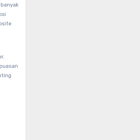
h banyak
psi
bsite
r.
kepuasan
nting