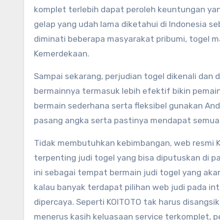
komplet terlebih dapat peroleh keuntungan ya
gelap yang udah lama diketahui di Indonesia se
diminati beberapa masyarakat pribumi, togel ma
Kemerdekaan.
Sampai sekarang, perjudian togel dikenali dan
bermainnya termasuk lebih efektif bikin pemain 
bermain sederhana serta fleksibel gunakan And
pasang angka serta pastinya mendapat semua 
Tidak membutuhkan kebimbangan, web resmi K
terpenting judi togel yang bisa diputuskan di p
ini sebagai tempat bermain judi togel yang aka
kalau banyak terdapat pilihan web judi pada int
dipercaya. Seperti KOITOTO tak harus disangsik
menerus kasih keluasaan service terkomplet,