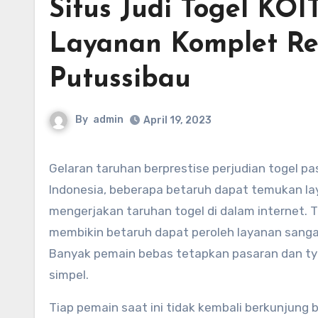
Situs Judi Togel KO
Layanan Komplet Re
Putussibau
By
admin
April 19, 2023
Gelaran taruhan berprestise perjudian togel pastilah diketahui pelbagai kelompok bettor. Terutamanya di
Indonesia, beberapa betaruh dapat temukan l
mengerjakan taruhan togel di dalam internet. T
membikin betaruh dapat peroleh layanan sanga
Banyak pemain bebas tetapkan pasaran dan type
simpel.
Tiap pemain saat ini tidak kembali berkunjung