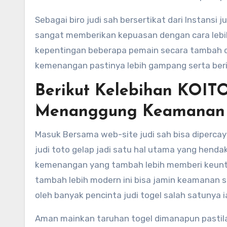
Sebagai biro judi sah bersertikat dari Instansi 
sangat memberikan kepuasan dengan cara lebi
kepentingan beberapa pemain secara tambah d
kemenangan pastinya lebih gampang serta ber
Berikut Kelebihan KOITO
Menanggung Keamanan 
Masuk Bersama web-site judi sah bisa diperca
judi toto gelap jadi satu hal utama yang hend
kemenangan yang tambah lebih memberi keuntu
tambah lebih modern ini bisa jamin keamanan s
oleh banyak pencinta judi togel salah satunya i
Aman mainkan taruhan togel dimanapun pastilah