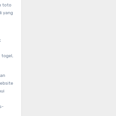
n toto
di yang
k
 togel,
.
nan
website
hui
s-