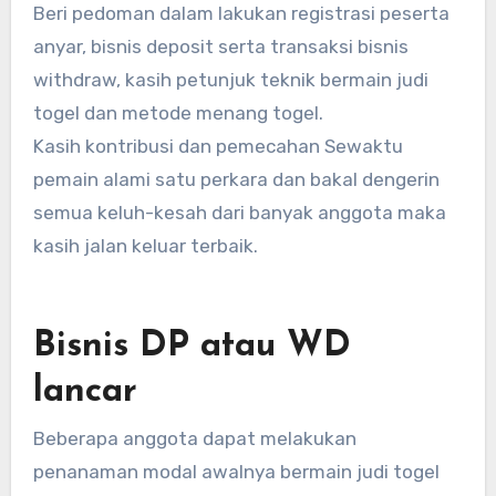
Beri pedoman dalam lakukan registrasi peserta
anyar, bisnis deposit serta transaksi bisnis
withdraw, kasih petunjuk teknik bermain judi
togel dan metode menang togel.
Kasih kontribusi dan pemecahan Sewaktu
pemain alami satu perkara dan bakal dengerin
semua keluh-kesah dari banyak anggota maka
kasih jalan keluar terbaik.
Bisnis DP atau WD
lancar
Beberapa anggota dapat melakukan
penanaman modal awalnya bermain judi togel