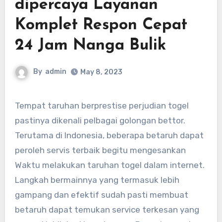
dipercaya Layanan
Komplet Respon Cepat
24 Jam Nanga Bulik
By
admin
May 8, 2023
Tempat taruhan berprestise perjudian togel
pastinya dikenali pelbagai golongan bettor.
Terutama di Indonesia, beberapa betaruh dapat
peroleh servis terbaik begitu mengesankan
Waktu melakukan taruhan togel dalam internet.
Langkah bermainnya yang termasuk lebih
gampang dan efektif sudah pasti membuat
betaruh dapat temukan service terkesan yang