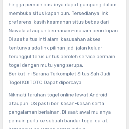
hingga pemain pastinya dapat gampang dalam
membuka situs kapan pun. Tersedianya link
preferensi kasih keamanan situs bebas dari
Nawala ataupun bermacam-macam penutupan.
Di saat situs inti alami kesusahan akses
tentunya ada link pilihan jadi jalan keluar
terunggul terus untuk peroleh service bermain
togel dengan mutu yang serupa.
Berikut ini Sarana Terkomplet Situs Sah Judi
Togel KOITOTO Dapat dipercaya
Nikmati taruhan togel online lewat Android
ataupun IOS pasti beri kesan-kesan serta
pengalaman berlainan. Di saat awal mulanya
pemain perlu ke sebuah bandar togel darat,