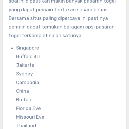
soal ini dipastikan makin banyak pasaran togel
yang dapat pemain tentukan secara bebas.
Bersama situs paling dipercaya ini pastinya
pemain dapat temukan beragam opsi pasaran
togel terkomplet salah satunya:
Singapore
Buffalo 4D
Jakarta
Sydney
Cambodia
China
Buffalo
Florida Eve
Missouri Eve
Thailand