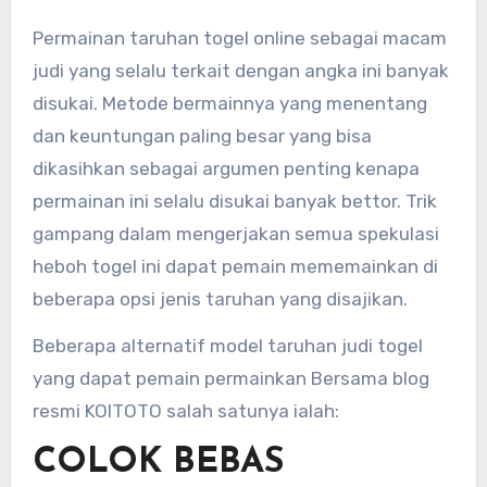
Permainan taruhan togel online sebagai macam
judi yang selalu terkait dengan angka ini banyak
disukai. Metode bermainnya yang menentang
dan keuntungan paling besar yang bisa
dikasihkan sebagai argumen penting kenapa
permainan ini selalu disukai banyak bettor. Trik
gampang dalam mengerjakan semua spekulasi
heboh togel ini dapat pemain mememainkan di
beberapa opsi jenis taruhan yang disajikan.
Beberapa alternatif model taruhan judi togel
yang dapat pemain permainkan Bersama blog
resmi KOITOTO salah satunya ialah:
COLOK BEBAS