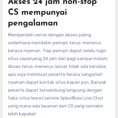
Akses 24 jam non-stop
CS mempunyai
pengalaman
Memperoleh servis dengan akses paling
sederhana membikin pemain terus-menerus
berasa nyaman. Tiap pemain dapat selalu login
situs sepanjang 24 jam dari pagi sampai malam.
Akses terus-menerus lancar tidak ada kendala
apa saja membuat peserta terasa sangatlah
nyaman dapat kontak situs kapan pun. Banyak
peserta dapat tersambung langsung dengan
faksi situs lewat service Spesifikasi Live Chat
yang mana ada layanan dari CS yang semakin
lebih kapabel.