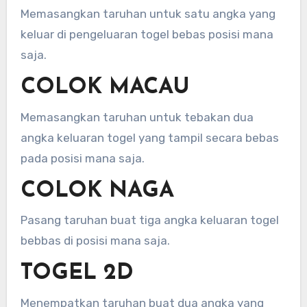
Memasangkan taruhan untuk satu angka yang
keluar di pengeluaran togel bebas posisi mana
saja.
COLOK MACAU
Memasangkan taruhan untuk tebakan dua
angka keluaran togel yang tampil secara bebas
pada posisi mana saja.
COLOK NAGA
Pasang taruhan buat tiga angka keluaran togel
bebbas di posisi mana saja.
TOGEL 2D
Menempatkan taruhan buat dua angka yang