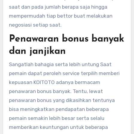
saat dan pada jumlah berapa saja hingga
mempermudah tiap bettor buat melakukan
negosiasi setiap saat.
Penawaran bonus banyak
dan janjikan
Sangatlah bahagia serta lebih untung Saat
pemain dapat peroleh service terpilih memberi
kepuasan KOITOTO adanya bermacam
penawaran bonus banyak. Tentu, lewat
penawaran bonus yang dikasihkan tentunya
bisa meningkatkan pendapatan beberapa
pemain semakin lebih besar serta selalu
memberikan keuntungan untuk beberapa