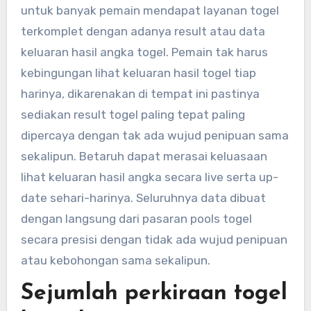
untuk banyak pemain mendapat layanan togel
terkomplet dengan adanya result atau data
keluaran hasil angka togel. Pemain tak harus
kebingungan lihat keluaran hasil togel tiap
harinya, dikarenakan di tempat ini pastinya
sediakan result togel paling tepat paling
dipercaya dengan tak ada wujud penipuan sama
sekalipun. Betaruh dapat merasai keluasaan
lihat keluaran hasil angka secara live serta up-
date sehari-harinya. Seluruhnya data dibuat
dengan langsung dari pasaran pools togel
secara presisi dengan tidak ada wujud penipuan
atau kebohongan sama sekalipun.
Sejumlah perkiraan togel