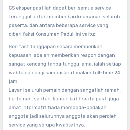
CS eksper pastilah dapat beri semua service
terunggul untuk memberikan keamanan seluruh
peserta, dan antara beberapa service yang
diberi faksi Konsumen Peduli ini yaitu:
Beri fast tanggapan secara memberikan
kepuasan, adalah memberikan respon dengan
sangat kencang tanpa tunggu lama, ialah setiap
waktu dari pagi sampai larut malam full-time 24
jam.
Layani seluruh pemain dengan sangatlah ramah,
berteman, santun, komunikatif serta pasti juga
amat informatif tiada membeda-bedakan
anggota jadi seluruhnya anggota akan peroleh
service yang serupa kwalitetnya.