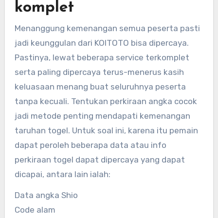
komplet
Menanggung kemenangan semua peserta pasti
jadi keunggulan dari KOITOTO bisa dipercaya.
Pastinya, lewat beberapa service terkomplet
serta paling dipercaya terus-menerus kasih
keluasaan menang buat seluruhnya peserta
tanpa kecuali. Tentukan perkiraan angka cocok
jadi metode penting mendapati kemenangan
taruhan togel. Untuk soal ini, karena itu pemain
dapat peroleh beberapa data atau info
perkiraan togel dapat dipercaya yang dapat
dicapai, antara lain ialah:
Data angka Shio
Code alam