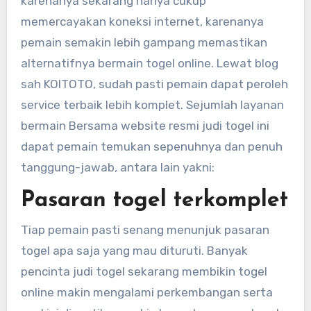
karenanya sekarang hanya cukup
memercayakan koneksi internet, karenanya
pemain semakin lebih gampang memastikan
alternatifnya bermain togel online. Lewat blog
sah KOITOTO, sudah pasti pemain dapat peroleh
service terbaik lebih komplet. Sejumlah layanan
bermain Bersama website resmi judi togel ini
dapat pemain temukan sepenuhnya dan penuh
tanggung-jawab, antara lain yakni:
Pasaran togel terkomplet
Tiap pemain pasti senang menunjuk pasaran
togel apa saja yang mau dituruti. Banyak
pencinta judi togel sekarang membikin togel
online makin mengalami perkembangan serta