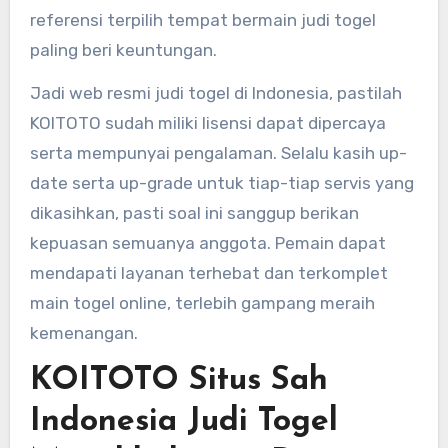
referensi terpilih tempat bermain judi togel
paling beri keuntungan.
Jadi web resmi judi togel di Indonesia, pastilah
KOITOTO sudah miliki lisensi dapat dipercaya
serta mempunyai pengalaman. Selalu kasih up-
date serta up-grade untuk tiap-tiap servis yang
dikasihkan, pasti soal ini sanggup berikan
kepuasan semuanya anggota. Pemain dapat
mendapati layanan terhebat dan terkomplet
main togel online, terlebih gampang meraih
kemenangan.
KOITOTO Situs Sah
Indonesia Judi Togel