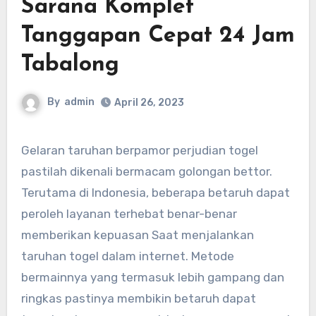
Sarana Komplet
Tanggapan Cepat 24 Jam
Tabalong
By
admin
April 26, 2023
Gelaran taruhan berpamor perjudian togel
pastilah dikenali bermacam golongan bettor.
Terutama di Indonesia, beberapa betaruh dapat
peroleh layanan terhebat benar-benar
memberikan kepuasan Saat menjalankan
taruhan togel dalam internet. Metode
bermainnya yang termasuk lebih gampang dan
ringkas pastinya membikin betaruh dapat