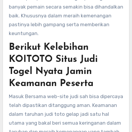
banyak pemain secara semakin bisa dihandalkan
baik. Khususnya dalam meraih kemenangan
pastinya lebih gampang serta memberikan
keuntungan.
Berikut Kelebihan
KOITOTO Situs Judi
Togel Nyata Jamin
Keamanan Peserta
Masuk Bersama web-site judi sah bisa dipercaya
telah dipastikan ditanggung aman. Keamanan
dalam taruhan judi toto gelap jadi satu hal
utama yang bakal beri semua keringanan dalam
taruhan dan meraih kemenangan yang tambah