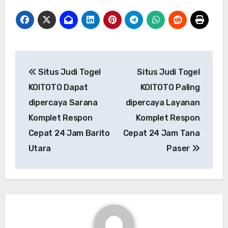
Post
Situs Judi Togel
Situs Judi Togel
navigation
KOITOTO Dapat
KOITOTO Paling
dipercaya Sarana
dipercaya Layanan
Komplet Respon
Komplet Respon
Cepat 24 Jam Barito
Cepat 24 Jam Tana
Utara
Paser