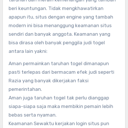
beri keuntungan. Tidak mengkhawatirkan
apapun itu, situs dengan engine yang tambah
modern ini bisa menanggung keamanan situs
sendiri dan banyak anggota. Keamanan yang
bisa dirasa oleh banyak penggila judi togel
antara lain yakni:
Aman permainkan taruhan togel dimanapun
pasti terlepas dari bermacam efek judi seperti
Razia yang banyak dikerjakan faksi
pemerintahan.
Aman juga taruhan togel tak perlu dianggap
siapa-siapa saja maka membikin pemain lebih
bebas serta nyaman.
Keamanan Sewaktu kerjakan login situs pun