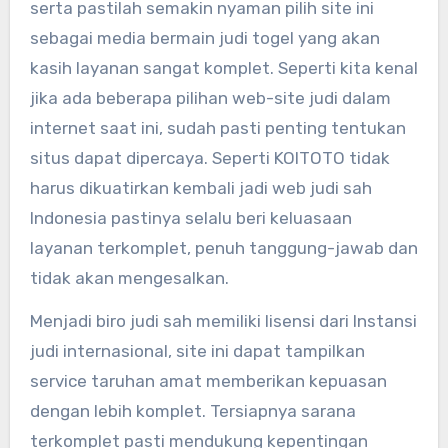
serta pastilah semakin nyaman pilih site ini
sebagai media bermain judi togel yang akan
kasih layanan sangat komplet. Seperti kita kenal
jika ada beberapa pilihan web-site judi dalam
internet saat ini, sudah pasti penting tentukan
situs dapat dipercaya. Seperti KOITOTO tidak
harus dikuatirkan kembali jadi web judi sah
Indonesia pastinya selalu beri keluasaan
layanan terkomplet, penuh tanggung-jawab dan
tidak akan mengesalkan.
Menjadi biro judi sah memiliki lisensi dari Instansi
judi internasional, site ini dapat tampilkan
service taruhan amat memberikan kepuasan
dengan lebih komplet. Tersiapnya sarana
terkomplet pasti mendukung kepentingan