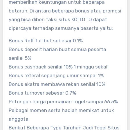
memberikan keuntungan untuk beberapa
betaruh. Di antara beberapa bonus atau promosi
yang bisa diberi faksi situs KOITOTO dapat
dipercaya terhadap semuanya peserta yaitu:
Bonus Reff full bet sebesar 0.1%
Bonus deposit harian buat semua peserta
senilai 5%
Bonus cashback senilai 10% 1 minggu sekali
Bonus referal sepanjang umur sampai 1%
Bonus ekstra membawa rekan senilai 10%
Bonus turnover sebesar 0.7%
Potongan harga permainan togel sampai 66.5%
Pelbagai momen serta hadiah memikat untuk
anggota.
Berikut Beberapa Type Taruhan Judi Togel Situs