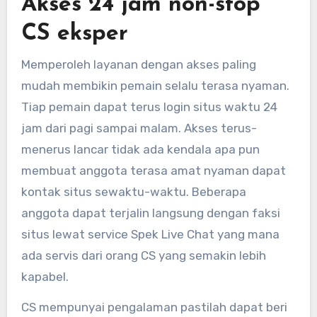
Akses 24 jam non-stop
CS eksper
Memperoleh layanan dengan akses paling
mudah membikin pemain selalu terasa nyaman.
Tiap pemain dapat terus login situs waktu 24
jam dari pagi sampai malam. Akses terus-
menerus lancar tidak ada kendala apa pun
membuat anggota terasa amat nyaman dapat
kontak situs sewaktu-waktu. Beberapa
anggota dapat terjalin langsung dengan faksi
situs lewat service Spek Live Chat yang mana
ada servis dari orang CS yang semakin lebih
kapabel.
CS mempunyai pengalaman pastilah dapat beri