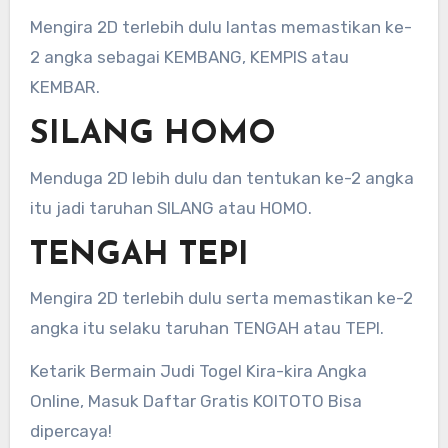
Mengira 2D terlebih dulu lantas memastikan ke-
2 angka sebagai KEMBANG, KEMPIS atau
KEMBAR.
SILANG HOMO
Menduga 2D lebih dulu dan tentukan ke-2 angka
itu jadi taruhan SILANG atau HOMO.
TENGAH TEPI
Mengira 2D terlebih dulu serta memastikan ke-2
angka itu selaku taruhan TENGAH atau TEPI.
Ketarik Bermain Judi Togel Kira-kira Angka
Online, Masuk Daftar Gratis KOITOTO Bisa
dipercaya!