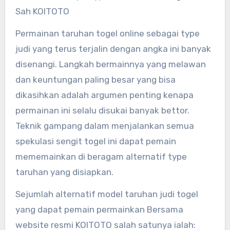
Sah KOITOTO
Permainan taruhan togel online sebagai type
judi yang terus terjalin dengan angka ini banyak
disenangi. Langkah bermainnya yang melawan
dan keuntungan paling besar yang bisa
dikasihkan adalah argumen penting kenapa
permainan ini selalu disukai banyak bettor.
Teknik gampang dalam menjalankan semua
spekulasi sengit togel ini dapat pemain
mememainkan di beragam alternatif type
taruhan yang disiapkan.
Sejumlah alternatif model taruhan judi togel
yang dapat pemain permainkan Bersama
website resmi KOITOTO salah satunya ialah: