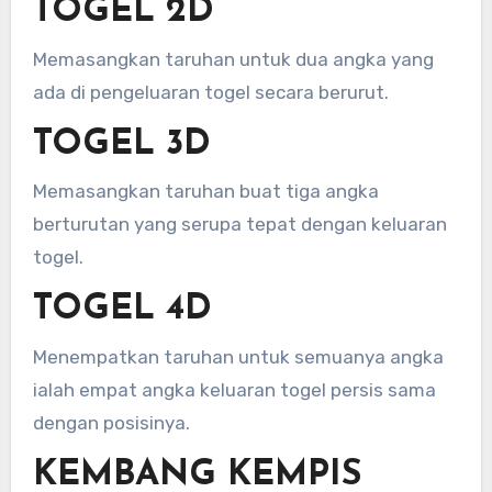
TOGEL 2D
Memasangkan taruhan untuk dua angka yang
ada di pengeluaran togel secara berurut.
TOGEL 3D
Memasangkan taruhan buat tiga angka
berturutan yang serupa tepat dengan keluaran
togel.
TOGEL 4D
Menempatkan taruhan untuk semuanya angka
ialah empat angka keluaran togel persis sama
dengan posisinya.
KEMBANG KEMPIS