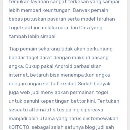
temukan layanan sangat terkesan yang sampai
lebih memberi keuntungan. Banyak pemain
bebas putuskan pasaran serta model taruhan
togel saat ini melalui cara dan Cara yang
tambah lebih simpel.
Tiap pemain sekarang tidak akan berkunjung
bandar togel darat dengan maksud pasang
angka. Cukup pakai Android berbasiskan
internet, betaruh bisa menempatkan angka
dengan ringan serta fleksibel. Sudah banyak
juga web judi menyiapkan permainan togel
untuk penuhi kepentingan bettor kini. Tentukan
sesuatu alternatif situs paling dipercaya
manjadi poin utama yang harus diistemewakan.
KOITOTO, sebagai salah satunya blog judi sah