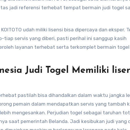
ntas jadi referensi terhebat tempat bermain judi togel s
i KOITOTO udah miliki lisensi bisa dipercaya dan eksper. T
iap servis yang diberi, pasti perihal ini sanggup kasih
leh layanan terhebat serta terkomplet bermain togel 
sia Judi Togel Memiliki lisen
erhebat pastilah bisa dihandalkan dalam waktu jangka le
dorong pemain dalam mendapatkan servis yang tambah 
lebih mengesankan. Perjudian togel sebagai taruhan tot
nya saat pemerintah Belanda. Jadi kesibukan judi yang 