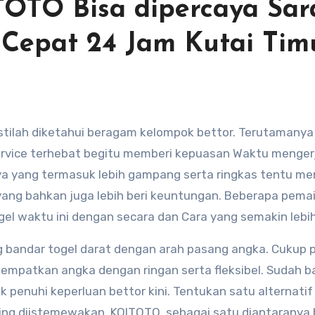
ITOTO Bisa dipercaya Sa
Cepat 24 Jam Kutai Tim
ervice terhebat begitu memberi kepuasan Waktu menger
ya yang termasuk lebih gampang serta ringkas tentu me
yang bahkan juga lebih beri keuntungan. Beberapa pema
el waktu ini dengan secara dan Cara yang semakin lebih
ng bandar togel darat dengan arah pasang angka. Cukup 
nempatkan angka dengan ringan serta fleksibel. Sudah 
 penuhi keperluan bettor kini. Tentukan satu alternatif
ing diistemewakan. KOITOTO, sebagai satu diantaranya 