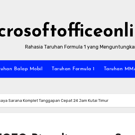
crosoftofficeonl
Rahasia Taruhan Formula 1 yang Menguntungka
ruhan Balap Mobil
Taruhan Formula 1
Taruhan MM
ercaya Sarana Komplet Tanggapan Cepat 24 Jam Kutai Timur