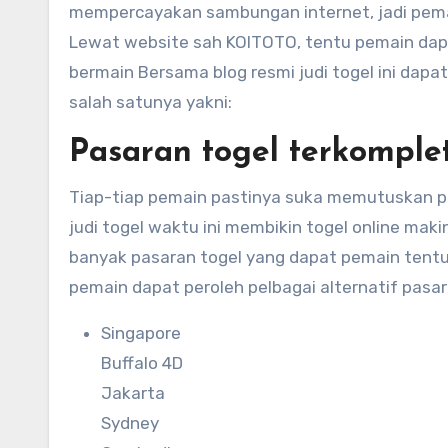
mempercayakan sambungan internet, jadi pemai
Lewat website sah KOITOTO, tentu pemain dapat
bermain Bersama blog resmi judi togel ini da
salah satunya yakni:
Pasaran togel terkomple
Tiap-tiap pemain pastinya suka memutuskan pa
judi togel waktu ini membikin togel online ma
banyak pasaran togel yang dapat pemain tentuk
pemain dapat peroleh pelbagai alternatif pasar
Singapore
Buffalo 4D
Jakarta
Sydney