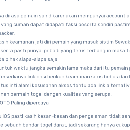
isa dirasa pemain sah dikarenakan mempunyai account 
yang cuman dapat didapati faksi peserta sendiri pastin
acker.
kasih keamanan jati diri pemain yang masuk sistim Sewa
peserta pasti punyai pribadi yang terus terbangun maka t
da pihak siapa-siapa saja.
 untuk waktu jangka semakin lama maka dari itu pemain 
Tersedianya link opsi berikan keamanan situs bebas dari
 inti alami kesusahan akses tentu ada link alternative
an bermain togel dengan kualitas yang serupa.
TOTO Paling dipercaya
au IOS pasti kasih kesan-kesan dan pengalaman tidak sam
e sebuah bandar togel darat, jadi sekarang hanya cukup