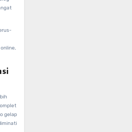
angat
erus-
online,
si
bih
komplet
o gelap
diminati