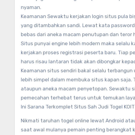
nyaman.
Keamanan Sewaktu kerjakan login situs pula b
yang ditambahkan sandi. Lewat kata password 
bebas dari aneka macam penutupan dan teror h
Situs punyai engine lebih modern maka selalu 
kerjakan proses registrasi peserta baru. Tiap 
harus risau lantaran tidak akan dibongkar kepa
Keamanan situs sendiri bakal selalu terbangun
lebih simpel dalam membuka situs kapan saja. 
ataupun aneka macam penyetopan. Sewaktu situs
pemecahan terhebat terus untuk temukan layan
Ini Sarana Terkomplet Situs Sah Judi Togel KOI
Nikmati taruhan togel online lewat Android at
saat awal mulanya pemain penting berangkat k