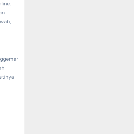
line.
an
awab,
enggemar
ah
stinya