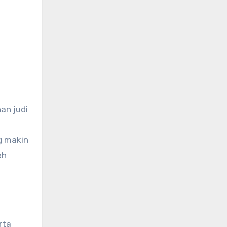
an judi
g makin
eh
rta