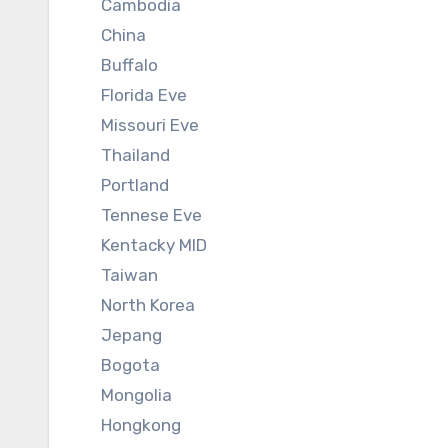
Cambodia
China
Buffalo
Florida Eve
Missouri Eve
Thailand
Portland
Tennese Eve
Kentacky MID
Taiwan
North Korea
Jepang
Bogota
Mongolia
Hongkong