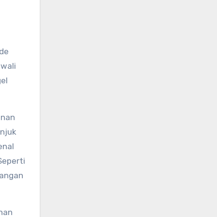
ode
wali
el
inan
unjuk
enal
Seperti
pangan
uhan