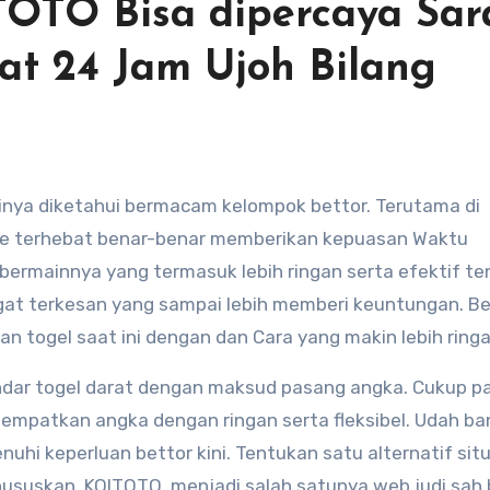
ITOTO Bisa dipercaya Sa
at 24 Jam Ujoh Bilang
ice terhebat benar-benar memberikan kepuasan Waktu
 bermainnya yang termasuk lebih ringan serta efektif te
at terkesan yang sampai lebih memberi keuntungan. B
n togel saat ini dengan dan Cara yang makin lebih ringa
andar togel darat dengan maksud pasang angka. Cukup p
nempatkan angka dengan ringan serta fleksibel. Udah b
nuhi keperluan bettor kini. Tentukan satu alternatif situ
ususkan. KOITOTO, menjadi salah satunya web judi sah 