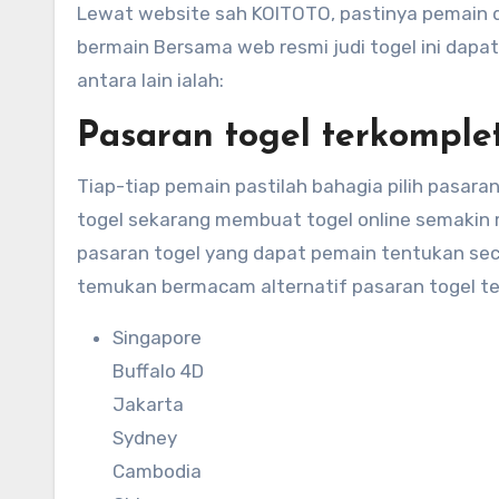
Lewat website sah KOITOTO, pastinya pemain da
bermain Bersama web resmi judi togel ini dap
antara lain ialah:
Pasaran togel terkomple
Tiap-tiap pemain pastilah bahagia pilih pasaran
togel sekarang membuat togel online semakin
pasaran togel yang dapat pemain tentukan seca
temukan bermacam alternatif pasaran togel te
Singapore
Buffalo 4D
Jakarta
Sydney
Cambodia