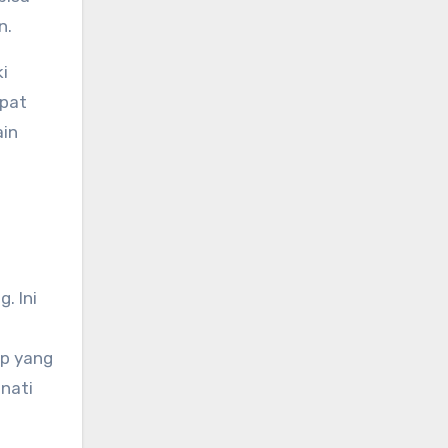
n.
ki
apat
ain
. Ini
ap yang
nati