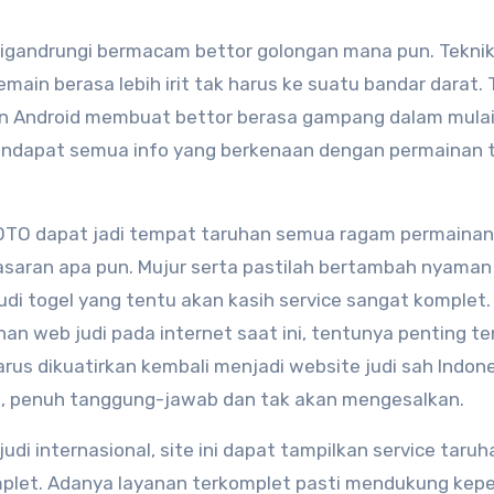
 digandrungi bermacam bettor golongan mana pun. Tekni
in berasa lebih irit tak harus ke suatu bandar darat. T
n Android membuat bettor berasa gampang dalam mula
mendapat semua info yang berkenaan dengan permainan 
TOTO dapat jadi tempat taruhan semua ragam permainan
 pasaran apa pun. Mujur serta pastilah bertambah nyaman
i togel yang tentu akan kasih service sangat komplet.
ihan web judi pada internet saat ini, tentunya penting t
arus dikuatirkan kembali menjadi website judi sah Indon
et, penuh tanggung-jawab dan tak akan mengesalkan.
i judi internasional, site ini dapat tampilkan service taruh
plet. Adanya layanan terkomplet pasti mendukung kepe