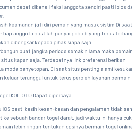
man dapat dikenali faksi anggota sendiri pasti lolos da
r.
asih keamanan jati diri pemain yang masuk sistim Di saa
-tiap anggota pastilah punyai pribadi yang terus terba
akan dibongkar kepada pihak siapa saja.
erbangun buat jangka periode semakin lama maka pemai
tus kapan saja. Terdapatnya link preferensi berikan
a mode penyetopan. Di saat situs penting alami kesuka
lan keluar terunggul untuk terus peroleh layanan bermain
 Togel KOITOTO Dapat dipercaya
au IOS pasti kasih kesan-kesan dan pengalaman tidak sa
ke sebuah bandar togel darat, jadi waktu ini hanya cu
ain lebih ringan tentukan opsinya bermain togel online