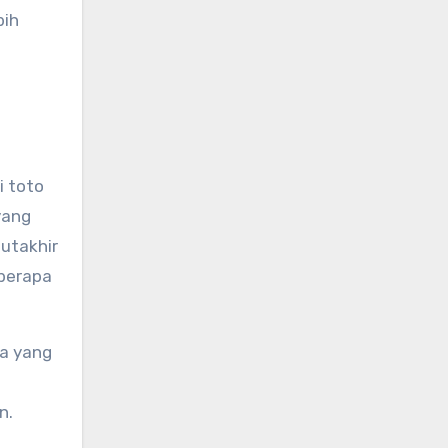
bih
i toto
yang
utakhir
eberapa
ia yang
n.