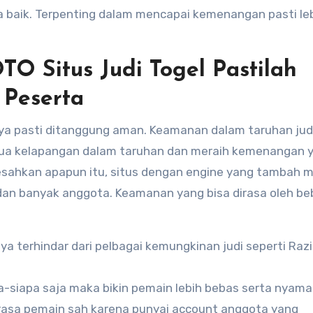
 baik. Terpenting dalam mencapai kemenangan pasti le
O Situs Judi Togel Pastilah
Peserta
ya pasti ditanggung aman. Keamanan dalam taruhan jud
emua kelapangan dalam taruhan dan meraih kemenangan 
sahkan apapun itu, situs dengan engine yang tambah m
dan banyak anggota. Keamanan yang bisa dirasa oleh b
 terhindar dari pelbagai kemungkinan judi seperti Raz
a-siapa saja maka bikin pemain lebih bebas serta nyama
irasa pemain sah karena punyai account anggota yang