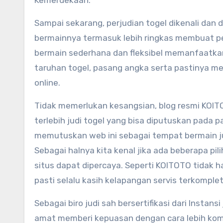
Kemerdekaan.
Sampai sekarang, perjudian togel dikenali dan
bermainnya termasuk lebih ringkas membuat pema
bermain sederhana dan fleksibel memanfaatka
taruhan togel, pasang angka serta pastinya 
online.
Tidak memerlukan kesangsian, blog resmi KOI
terlebih judi togel yang bisa diputuskan pada
memutuskan web ini sebagai tempat bermain jud
Sebagai halnya kita kenal jika ada beberapa pil
situs dapat dipercaya. Seperti KOITOTO tidak h
pasti selalu kasih kelapangan servis terkompl
Sebagai biro judi sah bersertifikasi dari Instans
amat memberi kepuasan dengan cara lebih kom