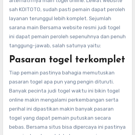
alternatifnya main togel online. Lewat website
sah KOITOTO, sudah pasti pemain dapat peroleh
layanan terunggul lebih komplet. Sejumlah
sarana main Bersama website resmi judi togel
ini dapat pemain peroleh sepenuhnya dan penuh
tanggung-jawab, salah satunya yaitu:
Pasaran togel terkomplet
Tiap pemain pastinya bahagia memutuskan
pasaran togel apa pun yang pengin dituruti.
Banyak pecinta judi togel waktu ini bikin togel
online makin mengalami perkembangan serta
perihal ini dipastikan makin banyak pasaran
togel yang dapat pemain putuskan secara
bebas. Bersama situs bisa dipercaya ini pastinya