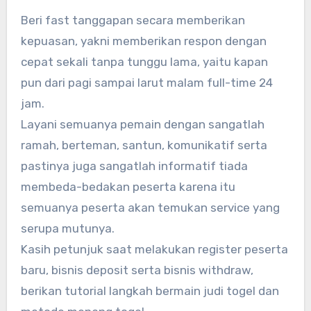
Beri fast tanggapan secara memberikan
kepuasan, yakni memberikan respon dengan
cepat sekali tanpa tunggu lama, yaitu kapan
pun dari pagi sampai larut malam full-time 24
jam.
Layani semuanya pemain dengan sangatlah
ramah, berteman, santun, komunikatif serta
pastinya juga sangatlah informatif tiada
membeda-bedakan peserta karena itu
semuanya peserta akan temukan service yang
serupa mutunya.
Kasih petunjuk saat melakukan register peserta
baru, bisnis deposit serta bisnis withdraw,
berikan tutorial langkah bermain judi togel dan