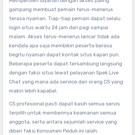
Memperoleh layanan dengan akses paling
gampang membuat pemain terus-menerus
terasa nyaman. Tiap-tiap pemain dapat selalu
login situs waktu 24 jam dari pagi sampai
malam. Akses terus-menerus lancar tidak ada
kendala apa saja membikin peserta berasa
begitu nyaman dapat kontak situs kapan pun.
Beberapa peserta dapat tersambung langsung
dengan faksi situs lewat pelayanan Spek Live
Chat yang mana ada service dari orang CS yang
makin lebih kapabel.
CS profesional pasti dapat kasih semua servis
terpilih untuk memberinya keamanan semua
anggota, serta antara sejumlah service yang
diberi faksi Konsumen Peduli ini ialah: