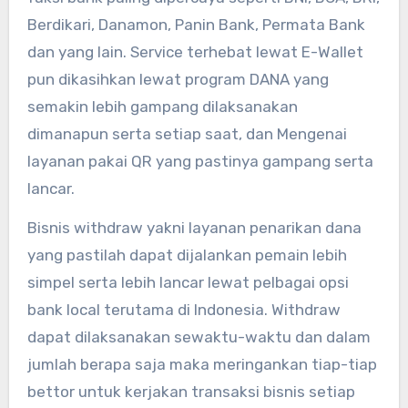
Berdikari, Danamon, Panin Bank, Permata Bank
dan yang lain. Service terhebat lewat E-Wallet
pun dikasihkan lewat program DANA yang
semakin lebih gampang dilaksanakan
dimanapun serta setiap saat, dan Mengenai
layanan pakai QR yang pastinya gampang serta
lancar.
Bisnis withdraw yakni layanan penarikan dana
yang pastilah dapat dijalankan pemain lebih
simpel serta lebih lancar lewat pelbagai opsi
bank local terutama di Indonesia. Withdraw
dapat dilaksanakan sewaktu-waktu dan dalam
jumlah berapa saja maka meringankan tiap-tiap
bettor untuk kerjakan transaksi bisnis setiap