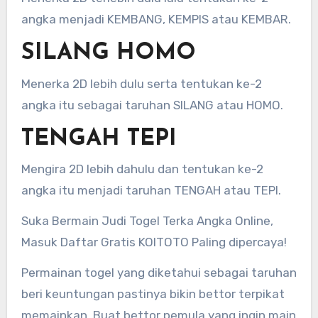
angka menjadi KEMBANG, KEMPIS atau KEMBAR.
SILANG HOMO
Menerka 2D lebih dulu serta tentukan ke-2
angka itu sebagai taruhan SILANG atau HOMO.
TENGAH TEPI
Mengira 2D lebih dahulu dan tentukan ke-2
angka itu menjadi taruhan TENGAH atau TEPI.
Suka Bermain Judi Togel Terka Angka Online,
Masuk Daftar Gratis KOITOTO Paling dipercaya!
Permainan togel yang diketahui sebagai taruhan
beri keuntungan pastinya bikin bettor terpikat
memainkan. Buat bettor pemula yang ingin main