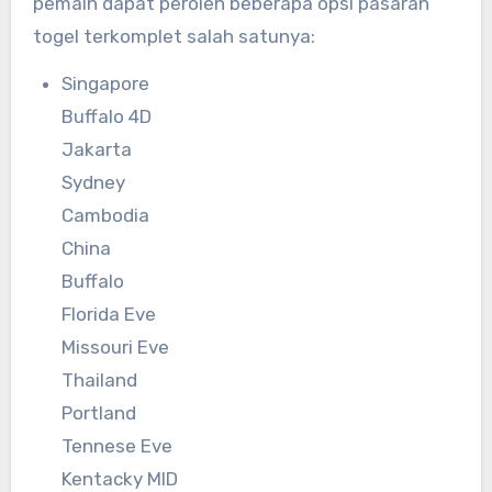
pemain dapat peroleh beberapa opsi pasaran
togel terkomplet salah satunya:
Singapore
Buffalo 4D
Jakarta
Sydney
Cambodia
China
Buffalo
Florida Eve
Missouri Eve
Thailand
Portland
Tennese Eve
Kentacky MID