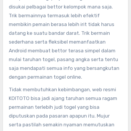
disukai pelbagai bettor kelompok mana saja.
Trik bermainnya termasuk lebih efektif
membikin pemain berasa lebih irit tidak harus
datang ke suatu bandar darat. Trik bermain
sederhana serta fleksibel memanfaatkan
Android membuat bettor terasa simpel dalam
mulai taruhan togel, pasang angka serta tentu
saja mendapati semua info yang bersangkutan
dengan permainan togel online.
Tidak membutuhkan kebimbangan, web resmi
KOITOTO bisa jadi ajang taruhan semua ragam
permainan terlebih judi togel yang bisa
diputuskan pada pasaran apapun itu. Mujur
serta pastilah semakin nyaman memutuskan