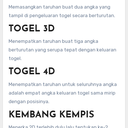
Memasangkan taruhan buat dua angka yang
tampil di pengeluaran togel secara berturutan.
TOGEL 3D
Menempatkan taruhan buat tiga angka
berturutan yang serupa tepat dengan keluaran
togel.
TOGEL 4D
Menempatkan taruhan untuk seluruhnya angka
adalah empat angka keluaran togel sama mirip
dengan posisinya.
KEMBANG KEMPIS
Menerka 2D terlebih dulu lalu tentukan ke-2