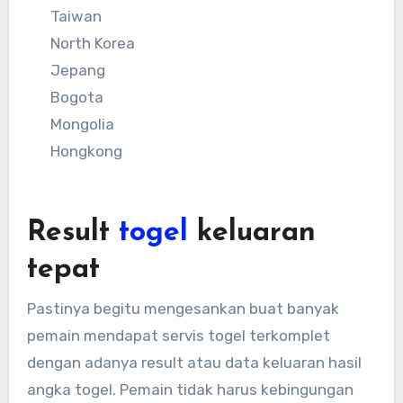
Taiwan
North Korea
Jepang
Bogota
Mongolia
Hongkong
Result
togel
keluaran
tepat
Pastinya begitu mengesankan buat banyak
pemain mendapat servis togel terkomplet
dengan adanya result atau data keluaran hasil
angka togel. Pemain tidak harus kebingungan