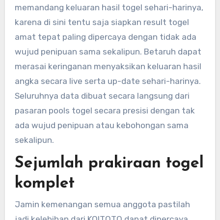
memandang keluaran hasil togel sehari-harinya,
karena di sini tentu saja siapkan result togel
amat tepat paling dipercaya dengan tidak ada
wujud penipuan sama sekalipun. Betaruh dapat
merasai keringanan menyaksikan keluaran hasil
angka secara live serta up-date sehari-harinya.
Seluruhnya data dibuat secara langsung dari
pasaran pools togel secara presisi dengan tak
ada wujud penipuan atau kebohongan sama
sekalipun.
Sejumlah prakiraan togel
komplet
Jamin kemenangan semua anggota pastilah
jadi kelebihan dari KOITOTO dapat dipercaya.