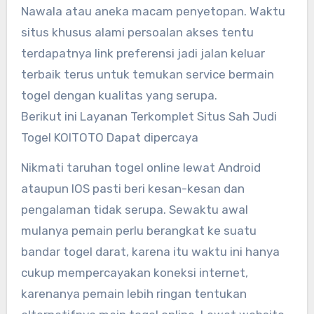
Nawala atau aneka macam penyetopan. Waktu
situs khusus alami persoalan akses tentu
terdapatnya link preferensi jadi jalan keluar
terbaik terus untuk temukan service bermain
togel dengan kualitas yang serupa.
Berikut ini Layanan Terkomplet Situs Sah Judi
Togel KOITOTO Dapat dipercaya
Nikmati taruhan togel online lewat Android
ataupun IOS pasti beri kesan-kesan dan
pengalaman tidak serupa. Sewaktu awal
mulanya pemain perlu berangkat ke suatu
bandar togel darat, karena itu waktu ini hanya
cukup mempercayakan koneksi internet,
karenanya pemain lebih ringan tentukan