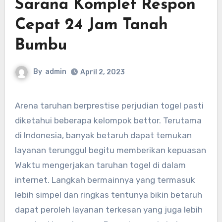
Sarana Komplet Respon
Cepat 24 Jam Tanah
Bumbu
By
admin
April 2, 2023
Arena taruhan berprestise perjudian togel pasti
diketahui beberapa kelompok bettor. Terutama
di Indonesia, banyak betaruh dapat temukan
layanan terunggul begitu memberikan kepuasan
Waktu mengerjakan taruhan togel di dalam
internet. Langkah bermainnya yang termasuk
lebih simpel dan ringkas tentunya bikin betaruh
dapat peroleh layanan terkesan yang juga lebih