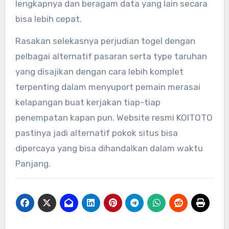
lengkapnya dan beragam data yang lain secara
bisa lebih cepat.
Rasakan selekasnya perjudian togel dengan
pelbagai alternatif pasaran serta type taruhan
yang disajikan dengan cara lebih komplet
terpenting dalam menyuport pemain merasai
kelapangan buat kerjakan tiap-tiap
penempatan kapan pun. Website resmi KOITOTO
pastinya jadi alternatif pokok situs bisa
dipercaya yang bisa dihandalkan dalam waktu
Panjang.