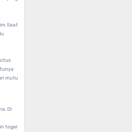
tim Saat
lu
situs
ntunya
gan mutu
a. Di
n togel