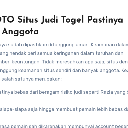
TO Situs Judi Togel Pastinya
 Anggota
caya sudah dipastikan ditanggung aman. Keamanan dala
 yang hendak beri semua keringanan dalam taruhan dan
eri keuntungan. Tidak meresahkan apa saja, situs de
nanggung keamanan situs sendiri dan banyak anggota. 
el salah satunya merupakan:
nya bebas dari beragam risiko judi seperti Razia yang
 siapa-siapa saja hingga membuat pemain lebih bebas d
 dirasa pemain sah dikarenakan mempunyai account pese