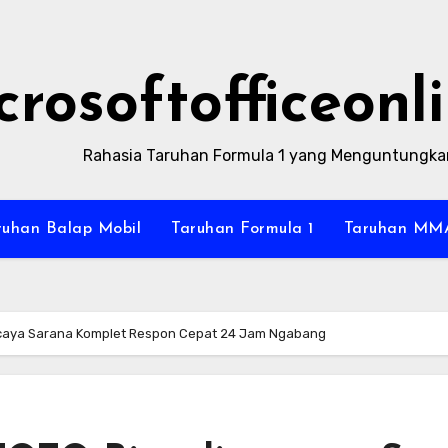
crosoftofficeonl
Rahasia Taruhan Formula 1 yang Menguntungka
ruhan Balap Mobil
Taruhan Formula 1
Taruhan MM
ercaya Sarana Komplet Respon Cepat 24 Jam Ngabang