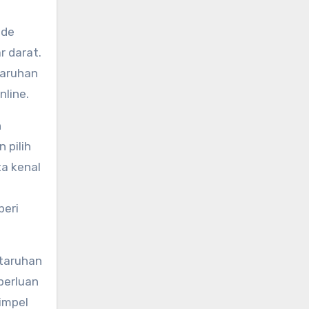
ode
r darat.
taruhan
line.
n
 pilih
ta kenal
beri
 taruhan
perluan
impel