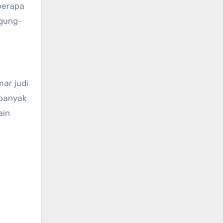
berapa
ggung-
ar judi
 banyak
ain