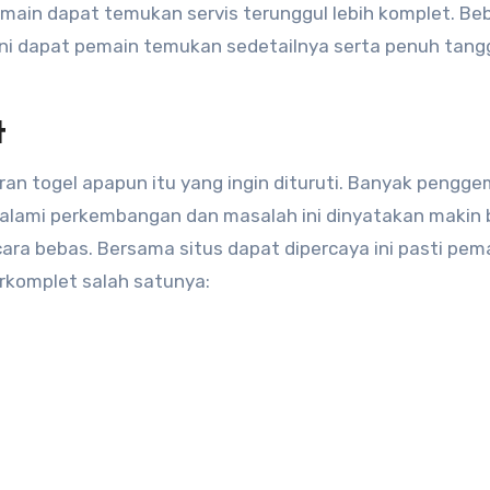
emain dapat temukan servis terunggul lebih komplet. Be
 ini dapat pemain temukan sedetailnya serta penuh tan
t
n togel apapun itu yang ingin dituruti. Banyak penggem
ngalami perkembangan dan masalah ini dinyatakan makin
ra bebas. Bersama situs dapat dipercaya ini pasti pem
rkomplet salah satunya: