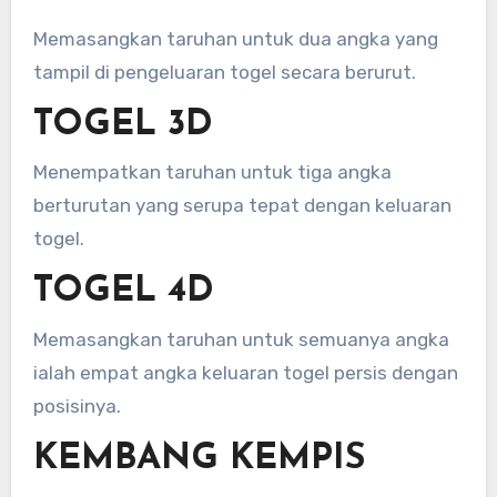
Memasangkan taruhan untuk dua angka yang
tampil di pengeluaran togel secara berurut.
TOGEL 3D
Menempatkan taruhan untuk tiga angka
berturutan yang serupa tepat dengan keluaran
togel.
TOGEL 4D
Memasangkan taruhan untuk semuanya angka
ialah empat angka keluaran togel persis dengan
posisinya.
KEMBANG KEMPIS