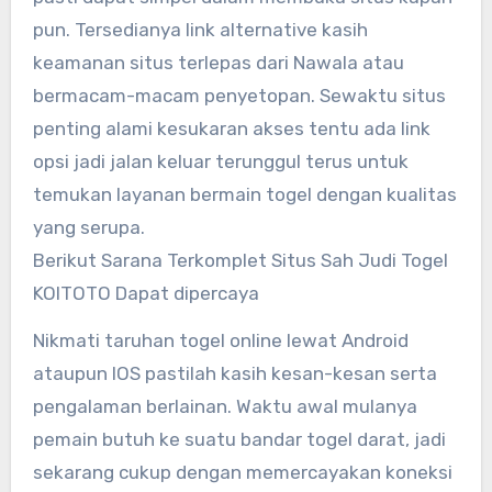
pun. Tersedianya link alternative kasih
keamanan situs terlepas dari Nawala atau
bermacam-macam penyetopan. Sewaktu situs
penting alami kesukaran akses tentu ada link
opsi jadi jalan keluar terunggul terus untuk
temukan layanan bermain togel dengan kualitas
yang serupa.
Berikut Sarana Terkomplet Situs Sah Judi Togel
KOITOTO Dapat dipercaya
Nikmati taruhan togel online lewat Android
ataupun IOS pastilah kasih kesan-kesan serta
pengalaman berlainan. Waktu awal mulanya
pemain butuh ke suatu bandar togel darat, jadi
sekarang cukup dengan memercayakan koneksi