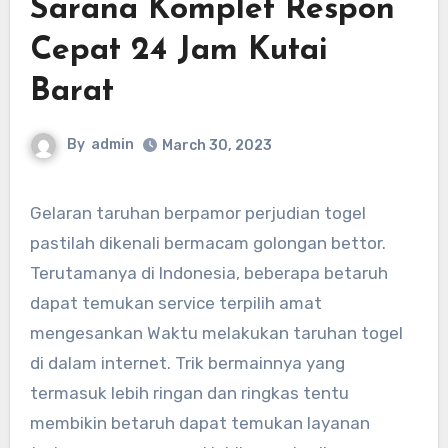
Sarana Komplet Respon
Cepat 24 Jam Kutai
Barat
By
admin
March 30, 2023
Gelaran taruhan berpamor perjudian togel
pastilah dikenali bermacam golongan bettor.
Terutamanya di Indonesia, beberapa betaruh
dapat temukan service terpilih amat
mengesankan Waktu melakukan taruhan togel
di dalam internet. Trik bermainnya yang
termasuk lebih ringan dan ringkas tentu
membikin betaruh dapat temukan layanan