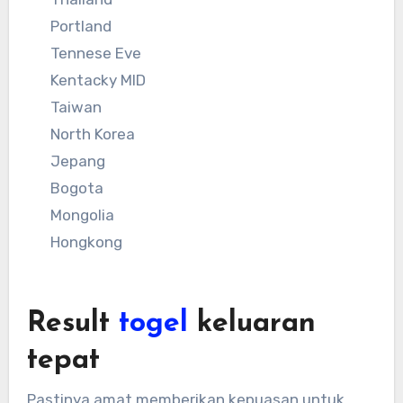
Portland
Tennese Eve
Kentacky MID
Taiwan
North Korea
Jepang
Bogota
Mongolia
Hongkong
Result
togel
keluaran
tepat
Pastinya amat memberikan kepuasan untuk