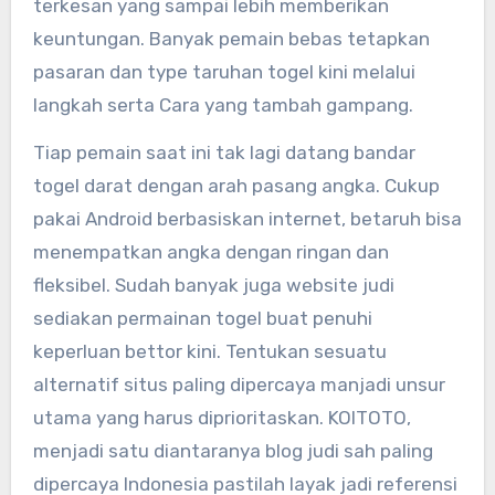
terkesan yang sampai lebih memberikan
keuntungan. Banyak pemain bebas tetapkan
pasaran dan type taruhan togel kini melalui
langkah serta Cara yang tambah gampang.
Tiap pemain saat ini tak lagi datang bandar
togel darat dengan arah pasang angka. Cukup
pakai Android berbasiskan internet, betaruh bisa
menempatkan angka dengan ringan dan
fleksibel. Sudah banyak juga website judi
sediakan permainan togel buat penuhi
keperluan bettor kini. Tentukan sesuatu
alternatif situs paling dipercaya manjadi unsur
utama yang harus diprioritaskan. KOITOTO,
menjadi satu diantaranya blog judi sah paling
dipercaya Indonesia pastilah layak jadi referensi