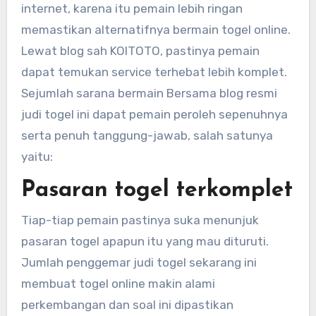
internet, karena itu pemain lebih ringan
memastikan alternatifnya bermain togel online.
Lewat blog sah KOITOTO, pastinya pemain
dapat temukan service terhebat lebih komplet.
Sejumlah sarana bermain Bersama blog resmi
judi togel ini dapat pemain peroleh sepenuhnya
serta penuh tanggung-jawab, salah satunya
yaitu:
Pasaran togel terkomplet
Tiap-tiap pemain pastinya suka menunjuk
pasaran togel apapun itu yang mau dituruti.
Jumlah penggemar judi togel sekarang ini
membuat togel online makin alami
perkembangan dan soal ini dipastikan